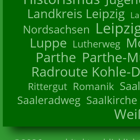
Landkreis Leipzig
La
Leipzi
Nordsachsen
Luppe
M
Lutherweg
Parthe
Parthe-M
Radroute Kohle-D
Saa
Romanik
Rittergut
Saaleradweg
Saalkirche
Wei