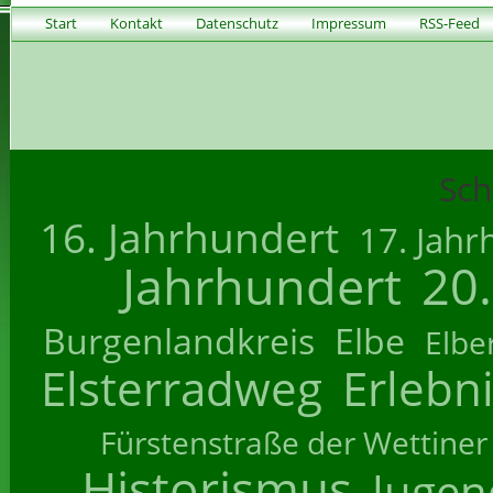
Start
Kontakt
Datenschutz
Impressum
RSS-Feed
Sch
16. Jahrhundert
17. Jahr
Jahrhundert
20
Burgenlandkreis
Elbe
Elbe
Elsterradweg
Erlebn
Fürstenstraße der Wettiner
Historismus
Jugend