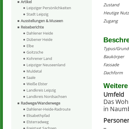
Artikel
Zustand
Leipziger Persönlichkeiten
Heutige Nut
Stadt Leipzig
Ausstellungen & Museen
Zugang
Reiseberichte
Dahlener Heide
Beschr
Dübener Heide
Elbe
Typus/Grund
Goitzsche
Baukörper
Kohrener Land
Fassade
Leipziger Neuseenland
Muldetal
Dachform
Saale
Weiße Elster
Weitere
Landkreis Leipzig
Umfeld
Landkreis Nordsachsen
Das Wohn
Radwege/Wanderwege
in Naumb
Dahlener-Heide-Radroute
Elisabethpfad
Personen
Elsterradweg
–
Freistaat Sachsen