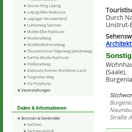
Grüner Ring Leipzig
Touristi
Leipzig-Elbe-Radroute
Durch Na
Leipziger Neuseenland
Unstrut-
Lutherweg Sachsen
Mulde-Elbe-Radroute
Sehensw
Mulderadweg
Architek
Muldetalbahnradweg
Ökumenischer Pilgerweg (Jakobsweg)
Sonstig
Parthe-Mulde-Radroute
Wohnhau
Pleißeradweg
Radroute Kohren-Rochlitzer-Land
(Saale),
Torgischer Weg
Burgenla
Via Porphyria
Veranstaltungen
Stichwor
Burgenl
Daten & Informationen
Naumbu
Straße 
Brunnen & Denkmäler
Sachsen
Sachsen-Anhalt