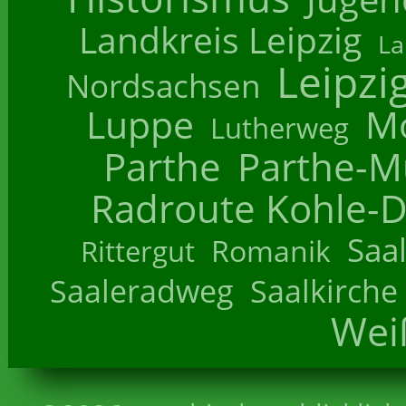
Landkreis Leipzig
La
Leipzi
Nordsachsen
Luppe
M
Lutherweg
Parthe
Parthe-M
Radroute Kohle-D
Saa
Romanik
Rittergut
Saaleradweg
Saalkirche
Wei