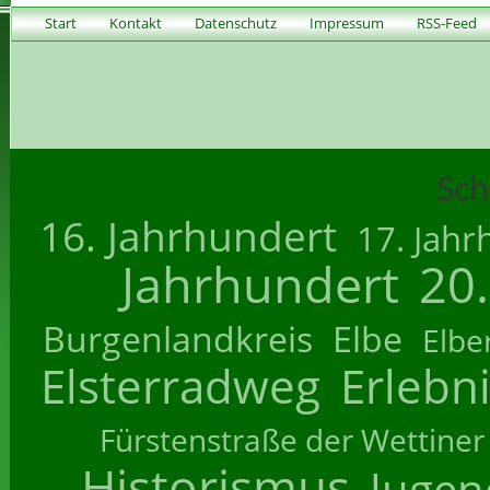
Start
Kontakt
Datenschutz
Impressum
RSS-Feed
Sch
16. Jahrhundert
17. Jahr
Jahrhundert
20
Burgenlandkreis
Elbe
Elbe
Elsterradweg
Erlebn
Fürstenstraße der Wettiner
Historismus
Jugend