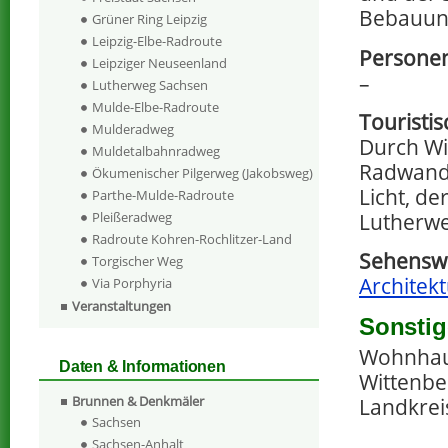
Bebauun
Grüner Ring Leipzig
Leipzig-Elbe-Radroute
Personen
Leipziger Neuseenland
–
Lutherweg Sachsen
Mulde-Elbe-Radroute
Touristi
Mulderadweg
Durch Wi
Muldetalbahnradweg
Radwande
Ökumenischer Pilgerweg (Jakobsweg)
Licht, d
Parthe-Mulde-Radroute
Lutherwe
Pleißeradweg
Radroute Kohren-Rochlitzer-Land
Sehenswe
Torgischer Weg
Architek
Via Porphyria
Veranstaltungen
Sonstig
Wohnhaus
Daten & Informationen
Wittenbe
Brunnen & Denkmäler
Landkrei
Sachsen
Sachsen-Anhalt