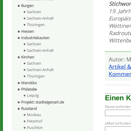
Stichwor
Burgen
19. Jahr
Sachsen
Europäi
Sachsen-Anhalt
Wettine
Thüringen
Hessen
Radroute
Industriebauten
Wittenb
Sachsen
Sachsen-Anhalt
Kirchen
Autor: M
Sachsen
Artikel 
Sachsen-Anhalt
Komment
Thüringen
Marokko
Philatelie
Leipzig
Einen 
Projekt: stadteigenart.de
Name (erforderl
Russland
Moskau
Peterhof
eMail (erforderli
Puschkin