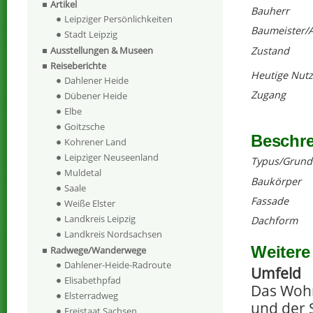
Artikel
Bauherr
Leipziger Persönlichkeiten
Baumeister/A
Stadt Leipzig
Zustand
Ausstellungen & Museen
Reiseberichte
Heutige Nut
Dahlener Heide
Zugang
Dübener Heide
Elbe
Goitzsche
Beschr
Kohrener Land
Leipziger Neuseenland
Typus/Grund
Muldetal
Baukörper
Saale
Fassade
Weiße Elster
Landkreis Leipzig
Dachform
Landkreis Nordsachsen
Weitere
Radwege/Wanderwege
Dahlener-Heide-Radroute
Umfeld
Elisabethpfad
Das Wohn
Elsterradweg
und der 
Freistaat Sachsen