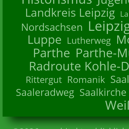
Landkreis Leipzig
La
Leipzi
Nordsachsen
Luppe
M
Lutherweg
Parthe
Parthe-M
Radroute Kohle-D
Saa
Romanik
Rittergut
Saaleradweg
Saalkirche
Wei