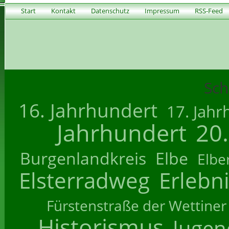
Start
Kontakt
Datenschutz
Impressum
RSS-Feed
Sch
16. Jahrhundert
17. Jahr
Jahrhundert
20
Burgenlandkreis
Elbe
Elbe
Elsterradweg
Erlebn
Fürstenstraße der Wettiner
Historismus
Jugend