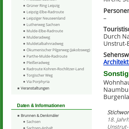
Grüner Ring Leipzig
Personen
Leipzig-Elbe-Radroute
–
Leipziger Neuseenland
Lutherweg Sachsen
Touristi
Mulde-Elbe-Radroute
Durch Na
Mulderadweg
Unstrut-
Muldetalbahnradweg
Ökumenischer Pilgerweg (Jakobsweg)
Sehensw
Parthe-Mulde-Radroute
Architek
Pleißeradweg
Radroute Kohren-Rochlitzer-Land
Sonstig
Torgischer Weg
Wohnhaus
Via Porphyria
Naumbur
Veranstaltungen
Burgenla
Daten & Informationen
Stichwor
Brunnen & Denkmäler
18. Jahr
Sachsen
Unstrut-
Sachsen-Anhalt