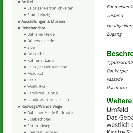
Artikel
Baumeister/A
Leipziger Persönlichkeiten
Stadt Leipzig
Zustand
Ausstellungen & Museen
Heutige Nut
Reiseberichte
Zugang
Dahlener Heide
Dübener Heide
Elbe
Beschr
Goitzsche
Kohrener Land
Typus/Grund
Leipziger Neuseenland
Baukörper
Muldetal
Fassade
Saale
Weiße Elster
Dachform
Landkreis Leipzig
Weitere
Landkreis Nordsachsen
Radwege/Wanderwege
Umfeld
Dahlener-Heide-Radroute
Das Gebä
Elisabethpfad
westlich 
Elsterradweg
Kirche S
Freistaat Sachsen