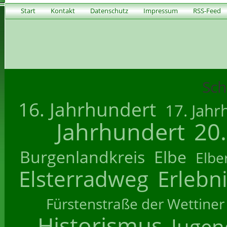
Start
Kontakt
Datenschutz
Impressum
RSS-Feed
Sch
16. Jahrhundert
17. Jahr
Jahrhundert
20
Burgenlandkreis
Elbe
Elbe
Elsterradweg
Erlebn
Fürstenstraße der Wettiner
Historismus
Jugend