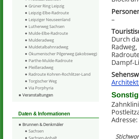
Grüner Ring Leipzig
Personen
Leipzig-Elbe-Radroute
–
Leipziger Neuseenland
Lutherweg Sachsen
Touristi
Mulde-Elbe-Radroute
Durch da
Mulderadweg
Radweg, 
Muldetalbahnradweg
Radroute
Ökumenischer Pilgerweg (Jakobsweg)
Parthe-Mulde-Radroute
Dampf-Li
Pleißeradweg
Sehenswe
Radroute Kohren-Rochlitzer-Land
Architekt
Torgischer Weg
Via Porphyria
Sonstig
Veranstaltungen
Zahnklini
Postleitz
Daten & Informationen
Adresse: 
Brunnen & Denkmäler
Sachsen
Stichwor
Sachsen-Anhalt