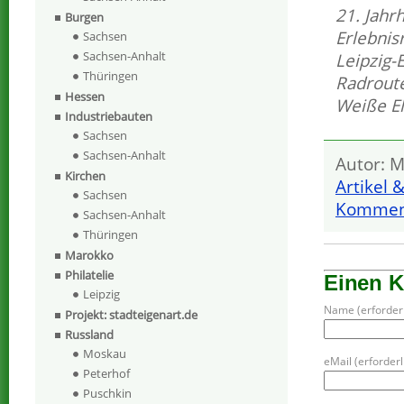
21. Jahr
Burgen
Erlebnis
Sachsen
Sachsen-Anhalt
Leipzig-
Thüringen
Radrout
Hessen
Weiße El
Industriebauten
Sachsen
Sachsen-Anhalt
Autor: M
Kirchen
Artikel 
Sachsen
Komment
Sachsen-Anhalt
Thüringen
Marokko
Philatelie
Einen 
Leipzig
Name (erforderl
Projekt: stadteigenart.de
Russland
Moskau
eMail (erforderli
Peterhof
Puschkin