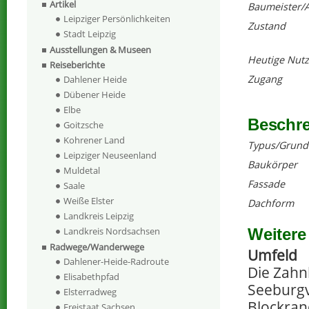
Artikel
Baumeister/A
Leipziger Persönlichkeiten
Zustand
Stadt Leipzig
Ausstellungen & Museen
Heutige Nut
Reiseberichte
Zugang
Dahlener Heide
Dübener Heide
Elbe
Beschr
Goitzsche
Kohrener Land
Typus/Grund
Leipziger Neuseenland
Baukörper
Muldetal
Fassade
Saale
Weiße Elster
Dachform
Landkreis Leipzig
Weitere
Landkreis Nordsachsen
Radwege/Wanderwege
Umfeld
Dahlener-Heide-Radroute
Die Zahnk
Elisabethpfad
Seeburgv
Elsterradweg
Blockra
Freistaat Sachsen