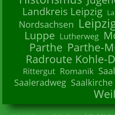
Landkreis Leipzig
La
Leipzi
Nordsachsen
Luppe
M
Lutherweg
Parthe
Parthe-M
Radroute Kohle-D
Saa
Romanik
Rittergut
Saaleradweg
Saalkirche
Wei