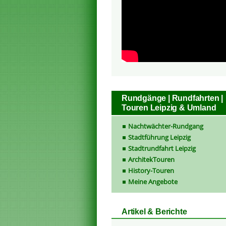
Rundgänge | Rundfahrten |
Touren Leipzig & Umland
Nachtwächter-Rundgang
Stadtführung Leipzig
Stadtrundfahrt Leipzig
ArchitekTouren
History-Touren
Meine Angebote
Artikel & Berichte