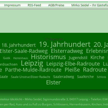
Impressum
RSS-Feed
AGB/Preise
Mirko Seidel – Ihr Gästef
Schlagwörter
19. Jahrhundert
20. 
18. Jahrhundert
Elsterradweg
Erlebnis
Elster-Saale-Radweg
Historismus
Kirche
Jugendstil
Gotik
Herrenhaus
Leipzig
Leipzig-Elbe-Radroute
L
ordsachsen
Radroute
e
Parthe-Mulde-Radroute
Pleiße
Saale
Saaleradweg
Saalkirche
Saale-Unstrut-Elster-Radacht
Schloss
Elster
tektur-blicklicht – Mirko Seidel, Sigismundstraße 3, 04317 Leipzig – Telefon: 03
n per Rad, Auto und zu Fuß zu Burgen, Schlössern, Herrenhäusern, Kirchen, Indu