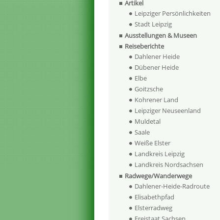
Artikel
Leipziger Persönlichkeiten
Stadt Leipzig
Ausstellungen & Museen
Reiseberichte
Dahlener Heide
Dübener Heide
Elbe
Goitzsche
Kohrener Land
Leipziger Neuseenland
Muldetal
Saale
Weiße Elster
Landkreis Leipzig
Landkreis Nordsachsen
Radwege/Wanderwege
Dahlener-Heide-Radroute
Elisabethpfad
Elsterradweg
Freistaat Sachsen