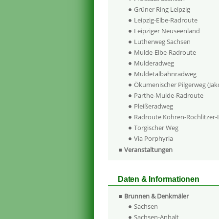
Grüner Ring Leipzig
Leipzig-Elbe-Radroute
Leipziger Neuseenland
Lutherweg Sachsen
Mulde-Elbe-Radroute
Mulderadweg
Muldetalbahnradweg
Ökumenischer Pilgerweg (Ja
Parthe-Mulde-Radroute
Pleißeradweg
Radroute Kohren-Rochlitzer
Torgischer Weg
Via Porphyria
Veranstaltungen
Daten & Informationen
Brunnen & Denkmäler
Sachsen
Sachsen-Anhalt