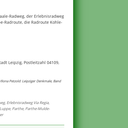
-Saale-Radweg, der Erlebnisradweg
be-Radroute, die Radroute Kohle-
adt Leipzig, Postleitzahl 04109,
Ilona Petzold: Leipziger Denkmale, Band
weg
,
Erlebnisradweg Via Regia
,
Luppe
,
Parthe
,
Parthe-Mulde-
er