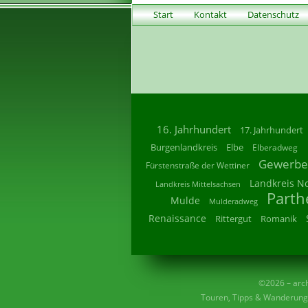
Start
Kontakt
Datenschutz
16. Jahrhundert
17. Jahrhundert
Burgenlandkreis
Elbe
Elberadweg
Gewerbe
Fürstenstraße der Wettiner
Landkreis N
Landkreis Mittelsachsen
Parth
Mulde
Mulderadweg
Renaissance
Rittergut
Romanik
©2026 – archi
Touren, Tipps & Wanderunge