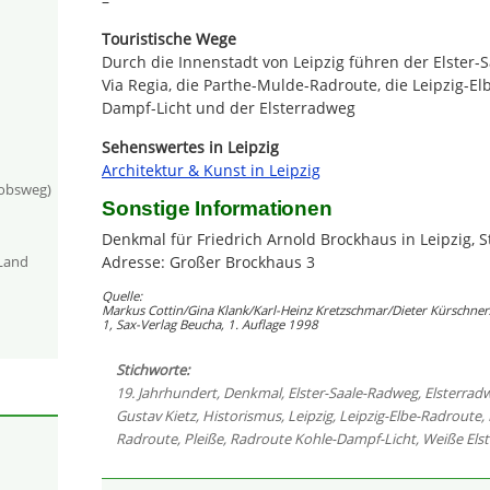
–
Touristische Wege
Durch die Innenstadt von Leipzig führen der Elster
Via Regia, die Parthe-Mulde-Radroute, die Leipzig-El
Dampf-Licht und der Elsterradweg
Sehenswertes in Leipzig
Architektur & Kunst in Leipzig
kobsweg)
Sonstige Informationen
Denkmal für Friedrich Arnold Brockhaus in Leipzig, St
Adresse: Großer Brockhaus 3
-Land
Quelle:
Markus Cottin/Gina Klank/Karl-Heinz Kretzschmar/Dieter Kürschner/
1, Sax-Verlag Beucha, 1. Auflage 1998
Stichworte:
19. Jahrhundert
,
Denkmal
,
Elster-Saale-Radweg
,
Elsterrad
Gustav Kietz
,
Historismus
,
Leipzig
,
Leipzig-Elbe-Radroute
,
Radroute
,
Pleiße
,
Radroute Kohle-Dampf-Licht
,
Weiße Elst