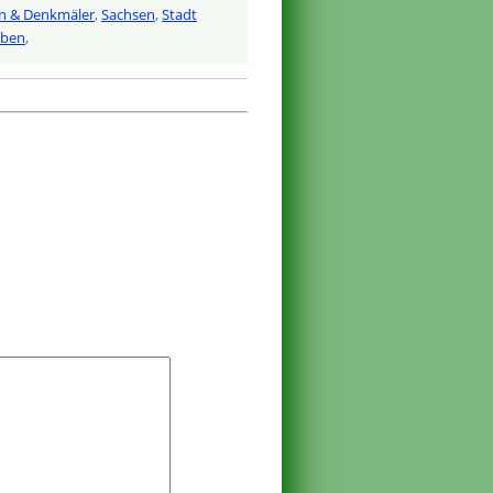
n & Denkmäler
,
Sachsen
,
Stadt
iben
,