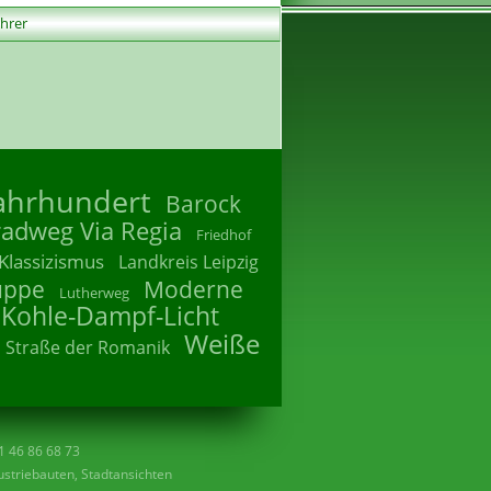
ührer
Jahrhundert
Barock
radweg Via Regia
Friedhof
Klassizismus
Landkreis Leipzig
uppe
Moderne
Lutherweg
 Kohle-Dampf-Licht
Weiße
Straße der Romanik
41 46 86 68 73
striebauten, Stadtansichten