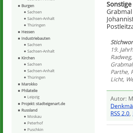
Sonstige
Burgen
Grabmal 
Sachsen
Johannisf
Sachsen-Anhalt
Postleitz
Thüringen
Hessen
Industriebauten
Stichwor
Sachsen
19. Jahr
Sachsen-Anhalt
Radweg
Kirchen
Grabmal
Sachsen
Parthe
,
Sachsen-Anhalt
Thüringen
Licht
,
We
Marokko
Philatelie
Leipzig
Autor: M
Projekt: stadteigenart.de
Denkmä
Russland
RSS 2.0
,
Moskau
Peterhof
Puschkin