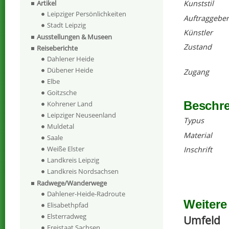
Artikel
Kunststil
Leipziger Persönlichkeiten
Auftraggeber
Stadt Leipzig
Künstler
Ausstellungen & Museen
Zustand
Reiseberichte
Dahlener Heide
Dübener Heide
Zugang
Elbe
Goitzsche
Beschr
Kohrener Land
Leipziger Neuseenland
Typus
Muldetal
Material
Saale
Weiße Elster
Inschrift
Landkreis Leipzig
Landkreis Nordsachsen
Radwege/Wanderwege
Dahlener-Heide-Radroute
Weitere
Elisabethpfad
Elsterradweg
Umfeld
Freistaat Sachsen