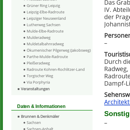
Das Grabm
Grüner Ring Leipzig
IV. Abtei
Leipzig-Elbe-Radroute
der Prag
Leipziger Neuseenland
Johannis
Lutherweg Sachsen
Mulde-Elbe-Radroute
Personen
Mulderadweg
–
Muldetalbahnradweg
Ökumenischer Pilgerweg (Jakobsweg)
Touristi
Parthe-Mulde-Radroute
Durch die
Pleißeradweg
Radweg, 
Radroute Kohren-Rochlitzer-Land
Radroute
Torgischer Weg
Dampf-Li
Via Porphyria
Veranstaltungen
Sehenswe
Architekt
Daten & Informationen
Sonstig
Brunnen & Denkmäler
–
Sachsen
Sachsen-Anhalt