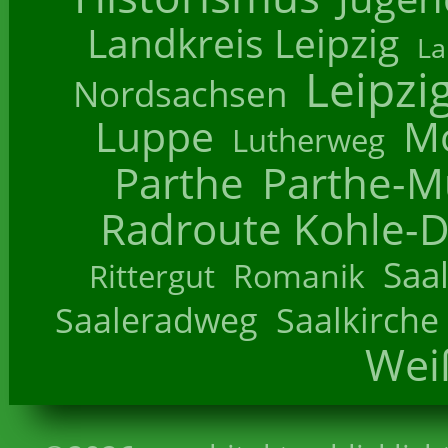
Landkreis Leipzig
La
Leipzi
Nordsachsen
Luppe
M
Lutherweg
Parthe
Parthe-M
Radroute Kohle-D
Saa
Romanik
Rittergut
Saaleradweg
Saalkirche
Wei