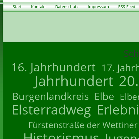
Start
Kontakt
Datenschutz
Impressum
RSS-Feed
Sch
16. Jahrhundert
17. Jahr
Jahrhundert
20
Burgenlandkreis
Elbe
Elbe
Elsterradweg
Erlebn
Fürstenstraße der Wettiner
Historismus
Jugend