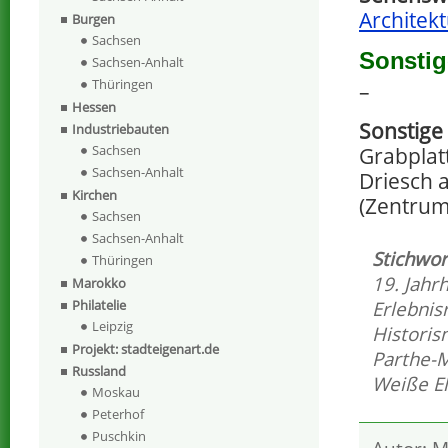
Architekt
Burgen
Sachsen
Sonstig
Sachsen-Anhalt
Thüringen
–
Hessen
Sonstige
Industriebauten
Sachsen
Grabplat
Sachsen-Anhalt
Driesch a
Kirchen
(Zentrum-
Sachsen
Sachsen-Anhalt
Stichwor
Thüringen
19. Jahr
Marokko
Erlebnis
Philatelie
Leipzig
Histori
Projekt: stadteigenart.de
Parthe-
Russland
Weiße El
Moskau
Peterhof
Puschkin