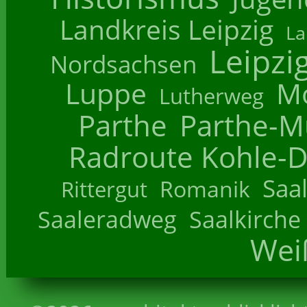
Landkreis Leipzig
La
Leipzi
Nordsachsen
Luppe
M
Lutherweg
Parthe
Parthe-M
Radroute Kohle-D
Saa
Romanik
Rittergut
Saaleradweg
Saalkirche
Wei