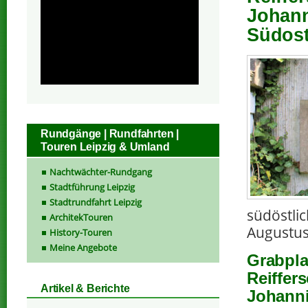
Johann
Südost
Rundgänge | Rundfahrten |
Touren Leipzig & Umland
Nachtwächter-Rundgang
Stadtführung Leipzig
Stadtrundfahrt Leipzig
südöstli
ArchitekTouren
Augustus
History-Touren
Meine Angebote
Grabpla
Reiffer
Artikel & Berichte
Johanni