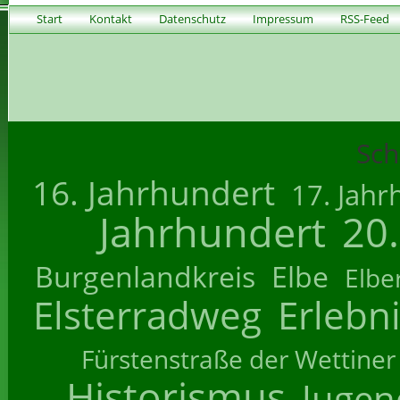
Start
Kontakt
Datenschutz
Impressum
RSS-Feed
Sch
16. Jahrhundert
17. Jahr
Jahrhundert
20
Burgenlandkreis
Elbe
Elbe
Elsterradweg
Erlebn
Fürstenstraße der Wettiner
Historismus
Jugend