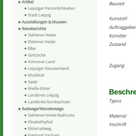
Artikel
Bauzeit
Leipziger Persönlichkeiten
Stadt Leipzig
Kunststil
Ausstellungen & Museen
Auftraggeber
Reiseberichte
Dahlener Heide
Künstler
Dübener Heide
Zustand
Elbe
Goitzsche
Kohrener Land
Zugang
Leipziger Neuseenland
Muldetal
Saale
Weiße Elster
Beschr
Landkreis Leipzig
Typus
Landkreis Nordsachsen
Radwege/Wanderwege
Dahlener-Heide-Radroute
Material
Elisabethpfad
Inschrift
Elsterradweg
Freistaat Sachsen