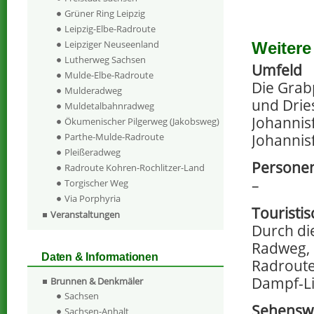
Grüner Ring Leipzig
Leipzig-Elbe-Radroute
Leipziger Neuseenland
Weitere
Lutherweg Sachsen
Umfeld
Mulde-Elbe-Radroute
Die Grab
Mulderadweg
und Dries
Muldetalbahnradweg
Johannis
Ökumenischer Pilgerweg (Jakobsweg)
Johannis
Parthe-Mulde-Radroute
Pleißeradweg
Personen
Radroute Kohren-Rochlitzer-Land
–
Torgischer Weg
Via Porphyria
Touristi
Veranstaltungen
Durch die
Radweg, 
Daten & Informationen
Radroute
Dampf-Li
Brunnen & Denkmäler
Sachsen
Sehenswe
Sachsen-Anhalt