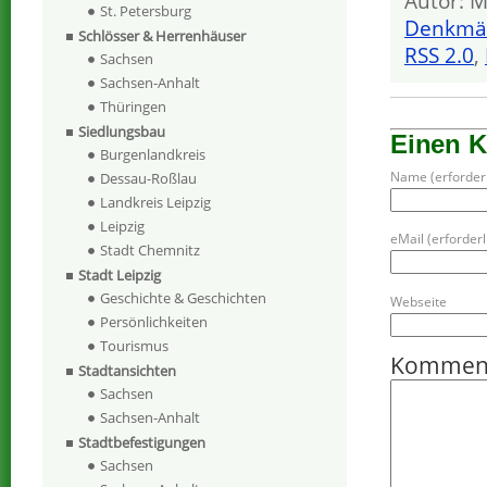
Autor: M
St. Petersburg
Denkmä
Schlösser & Herrenhäuser
RSS 2.0
,
Sachsen
Sachsen-Anhalt
Thüringen
Siedlungsbau
Einen 
Burgenlandkreis
Name (erforderl
Dessau-Roßlau
Landkreis Leipzig
Leipzig
eMail (erforderli
Stadt Chemnitz
Stadt Leipzig
Geschichte & Geschichten
Webseite
Persönlichkeiten
Tourismus
Kommen
Stadtansichten
Sachsen
Sachsen-Anhalt
Stadtbefestigungen
Sachsen