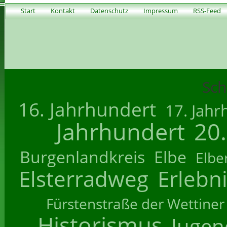
Start
Kontakt
Datenschutz
Impressum
RSS-Feed
Sch
16. Jahrhundert
17. Jahr
Jahrhundert
20
Burgenlandkreis
Elbe
Elbe
Elsterradweg
Erlebn
Fürstenstraße der Wettiner
Historismus
Jugend