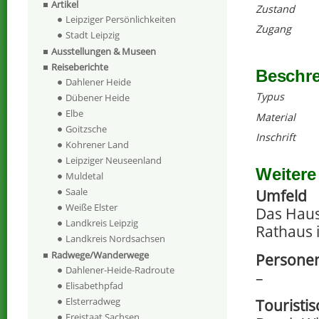
Artikel
Zustand
Leipziger Persönlichkeiten
Zugang
Stadt Leipzig
Ausstellungen & Museen
Reiseberichte
Beschr
Dahlener Heide
Typus
Dübener Heide
Elbe
Material
Goitzsche
Inschrift
Kohrener Land
Leipziger Neuseenland
Weitere
Muldetal
Saale
Umfeld
Weiße Elster
Das Haus
Landkreis Leipzig
Rathaus 
Landkreis Nordsachsen
Radwege/Wanderwege
Personen
Dahlener-Heide-Radroute
–
Elisabethpfad
Elsterradweg
Touristi
Freistaat Sachsen