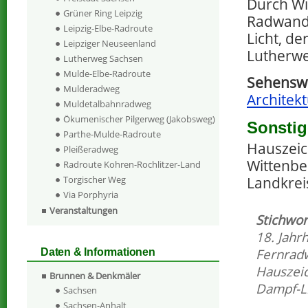
Durch Wi
Grüner Ring Leipzig
Radwande
Leipzig-Elbe-Radroute
Licht, d
Leipziger Neuseenland
Lutherwe
Lutherweg Sachsen
Mulde-Elbe-Radroute
Sehenswe
Mulderadweg
Architek
Muldetalbahnradweg
Ökumenischer Pilgerweg (Jakobsweg)
Sonstig
Parthe-Mulde-Radroute
Hauszeic
Pleißeradweg
Wittenbe
Radroute Kohren-Rochlitzer-Land
Landkrei
Torgischer Weg
Via Porphyria
Veranstaltungen
Stichwor
18. Jahr
Fernrad
Daten & Informationen
Hauszei
Brunnen & Denkmäler
Dampf-L
Sachsen
Sachsen-Anhalt