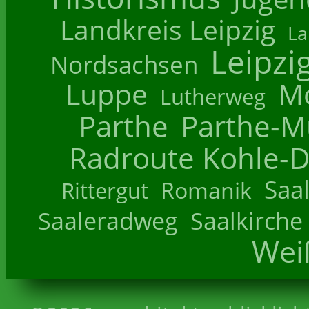
Landkreis Leipzig
La
Leipzi
Nordsachsen
Luppe
M
Lutherweg
Parthe
Parthe-M
Radroute Kohle-D
Saa
Romanik
Rittergut
Saaleradweg
Saalkirche
Wei