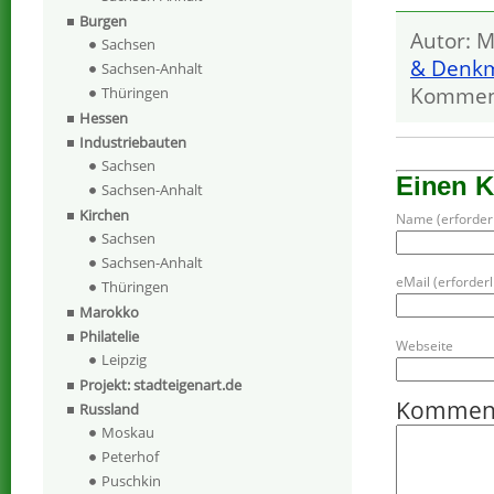
Burgen
Autor: M
Sachsen
& Denkm
Sachsen-Anhalt
Kommen
Thüringen
Hessen
Industriebauten
Sachsen
Einen 
Sachsen-Anhalt
Kirchen
Name (erforderl
Sachsen
Sachsen-Anhalt
eMail (erforderli
Thüringen
Marokko
Philatelie
Webseite
Leipzig
Projekt: stadteigenart.de
Kommen
Russland
Moskau
Peterhof
Puschkin