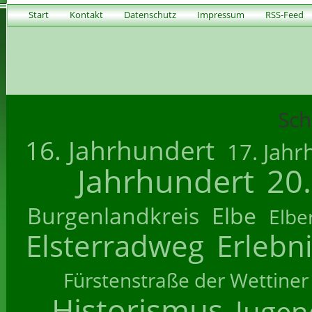
Start
Kontakt
Datenschutz
Impressum
RSS-Feed
Sch
16. Jahrhundert
17. Jahr
Jahrhundert
20
Burgenlandkreis
Elbe
Elbe
Elsterradweg
Erlebn
Fürstenstraße der Wettiner
Historismus
Jugend