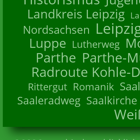
Landkreis Leipzig
La
Leipzi
Nordsachsen
Luppe
M
Lutherweg
Parthe
Parthe-M
Radroute Kohle-D
Saa
Romanik
Rittergut
Saaleradweg
Saalkirche
Wei