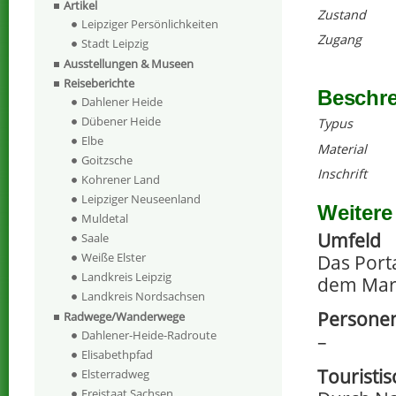
Artikel
Zustand
Leipziger Persönlichkeiten
Zugang
Stadt Leipzig
Ausstellungen & Museen
Reiseberichte
Beschr
Dahlener Heide
Dübener Heide
Typus
Elbe
Material
Goitzsche
Inschrift
Kohrener Land
Leipziger Neuseenland
Weitere
Muldetal
Umfeld
Saale
Weiße Elster
Das Port
Landkreis Leipzig
dem Mar
Landkreis Nordsachsen
Personen
Radwege/Wanderwege
Dahlener-Heide-Radroute
–
Elisabethpfad
Touristi
Elsterradweg
Freistaat Sachsen