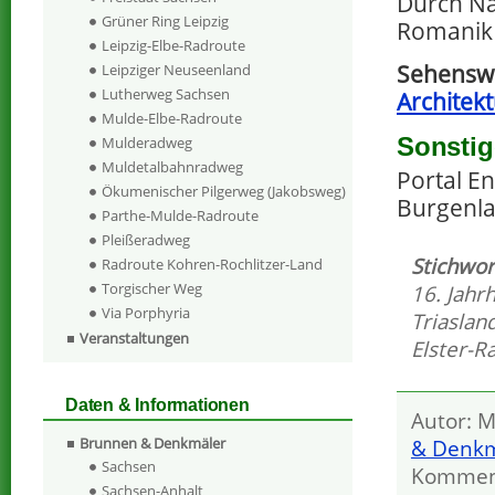
Durch Na
Grüner Ring Leipzig
Romanik 
Leipzig-Elbe-Radroute
Sehensw
Leipziger Neuseenland
Lutherweg Sachsen
Architek
Mulde-Elbe-Radroute
Sonstig
Mulderadweg
Muldetalbahnradweg
Portal E
Ökumenischer Pilgerweg (Jakobsweg)
Burgenla
Parthe-Mulde-Radroute
Pleißeradweg
Stichwor
Radroute Kohren-Rochlitzer-Land
Torgischer Weg
16. Jahr
Via Porphyria
Triaslan
Veranstaltungen
Elster-R
Daten & Informationen
Autor: M
Brunnen & Denkmäler
& Denkm
Sachsen
Kommen
Sachsen-Anhalt