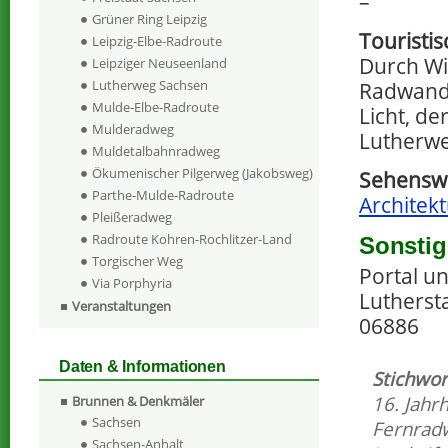
–
Grüner Ring Leipzig
Touristi
Leipzig-Elbe-Radroute
Durch Wi
Leipziger Neuseenland
Lutherweg Sachsen
Radwande
Mulde-Elbe-Radroute
Licht, d
Mulderadweg
Lutherwe
Muldetalbahnradweg
Ökumenischer Pilgerweg (Jakobsweg)
Sehenswe
Parthe-Mulde-Radroute
Architek
Pleißeradweg
Radroute Kohren-Rochlitzer-Land
Sonstig
Torgischer Weg
Portal un
Via Porphyria
Luthersta
Veranstaltungen
06886
Daten & Informationen
Stichwor
16. Jahr
Brunnen & Denkmäler
Sachsen
Fernrad
Sachsen-Anhalt