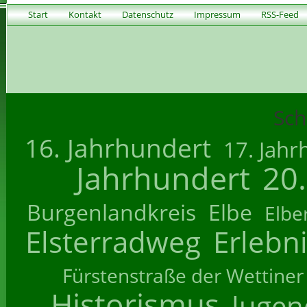
Start
Kontakt
Datenschutz
Impressum
RSS-Feed
Sch
16. Jahrhundert
17. Jahr
Jahrhundert
20
Burgenlandkreis
Elbe
Elbe
Elsterradweg
Erlebn
Fürstenstraße der Wettiner
Historismus
Jugend