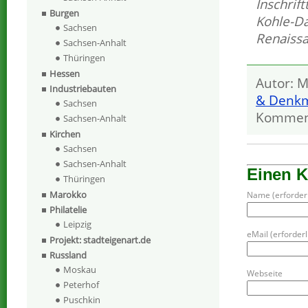
Inschrift
Burgen
Kohle-Da
Sachsen
Renaiss
Sachsen-Anhalt
Thüringen
Hessen
Autor: M
Industriebauten
& Denkm
Sachsen
Kommen
Sachsen-Anhalt
Kirchen
Sachsen
Sachsen-Anhalt
Einen 
Thüringen
Marokko
Name (erforderl
Philatelie
Leipzig
eMail (erforderli
Projekt: stadteigenart.de
Russland
Moskau
Webseite
Peterhof
Puschkin