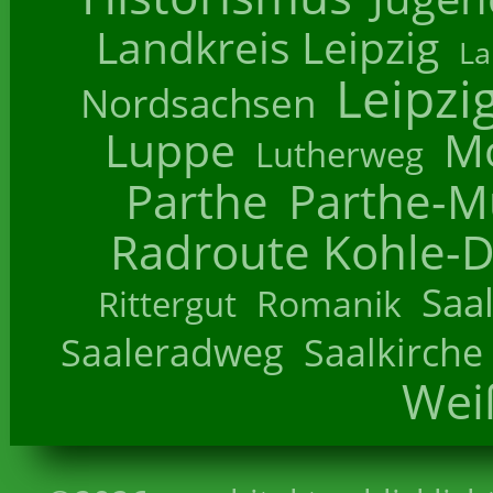
Landkreis Leipzig
La
Leipzi
Nordsachsen
Luppe
M
Lutherweg
Parthe
Parthe-M
Radroute Kohle-D
Saa
Romanik
Rittergut
Saaleradweg
Saalkirche
Wei