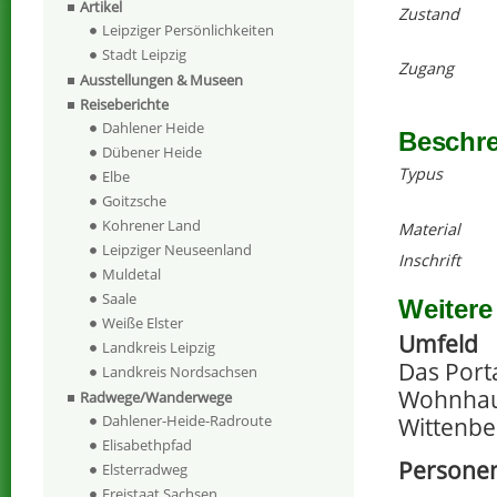
Artikel
Zustand
Leipziger Persönlichkeiten
Stadt Leipzig
Zugang
Ausstellungen & Museen
Reiseberichte
Dahlener Heide
Beschr
Dübener Heide
Typus
Elbe
Goitzsche
Kohrener Land
Material
Leipziger Neuseenland
Inschrift
Muldetal
Saale
Weitere
Weiße Elster
Umfeld
Landkreis Leipzig
Das Porta
Landkreis Nordsachsen
Wohnhaus
Radwege/Wanderwege
Dahlener-Heide-Radroute
Wittenbe
Elisabethpfad
Personen
Elsterradweg
Freistaat Sachsen