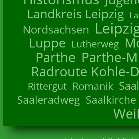
Landkreis Leipzig
La
Leipzi
Nordsachsen
Luppe
M
Lutherweg
Parthe
Parthe-M
Radroute Kohle-D
Saa
Romanik
Rittergut
Saaleradweg
Saalkirche
Wei