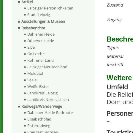
Artikel
Zustand
Leipziger Persönlichkeiten
Stadt Leipzig
Zugang
Ausstellungen & Museen
Reiseberichte
Dahlener Heide
Beschr
Dübener Heide
Elbe
Typus
Goitzsche
Material
Kohrener Land
Inschrift
Leipziger Neuseenland
Muldetal
Weitere
Saale
Umfeld
Weiße Elster
Die Reli
Landkreis Leipzig
Landkreis Nordsachsen
Dom und
Radwege/Wanderwege
Personen
Dahlener-Heide-Radroute
Elisabethpfad
–
Elsterradweg
Touristi
Freistaat Sachsen