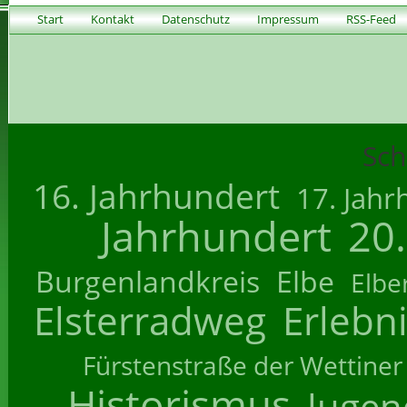
Start
Kontakt
Datenschutz
Impressum
RSS-Feed
Sch
16. Jahrhundert
17. Jahr
Jahrhundert
20
Burgenlandkreis
Elbe
Elbe
Elsterradweg
Erlebn
Fürstenstraße der Wettiner
Historismus
Jugend