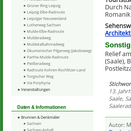
Durch Na
Grüner Ring Leipzig
Leipzig-Elbe-Radroute
Romanik 
Leipziger Neuseenland
Sehensw
Lutherweg Sachsen
Mulde-Elbe-Radroute
Architek
Mulderadweg
Sonstig
Muldetalbahnradweg
Ökumenischer Pilgerweg (Jakobsweg)
Relief a
Parthe-Mulde-Radroute
(Saale), 
Pleißeradweg
Postleit
Radroute Kohren-Rochlitzer-Land
Torgischer Weg
Via Porphyria
Stichwor
Veranstaltungen
13. Jahr
Saale
,
Sa
Saalera
Daten & Informationen
Brunnen & Denkmäler
Sachsen
Autor: M
Sachsen-Anhalt