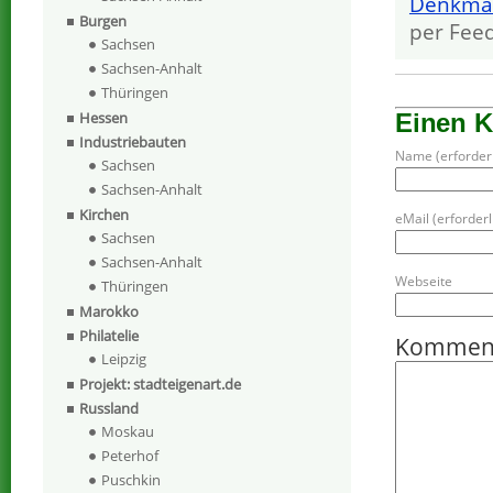
Denkmä
Burgen
per Fee
Sachsen
Sachsen-Anhalt
Thüringen
Einen 
Hessen
Industriebauten
Name (erforderl
Sachsen
Sachsen-Anhalt
Kirchen
eMail (erforderli
Sachsen
Sachsen-Anhalt
Webseite
Thüringen
Marokko
Philatelie
Kommen
Leipzig
Projekt: stadteigenart.de
Russland
Moskau
Peterhof
Puschkin