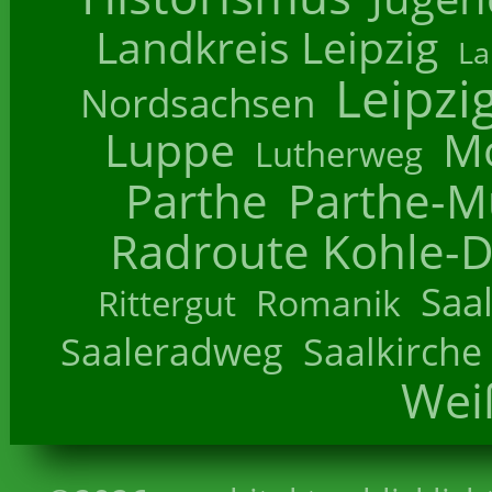
Landkreis Leipzig
La
Leipzi
Nordsachsen
Luppe
M
Lutherweg
Parthe
Parthe-M
Radroute Kohle-D
Saa
Romanik
Rittergut
Saaleradweg
Saalkirche
Wei