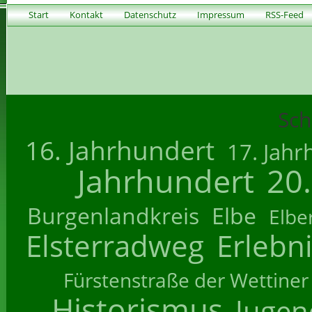
Start
Kontakt
Datenschutz
Impressum
RSS-Feed
Sch
16. Jahrhundert
17. Jahr
Jahrhundert
20
Burgenlandkreis
Elbe
Elbe
Elsterradweg
Erlebn
Fürstenstraße der Wettiner
Historismus
Jugend