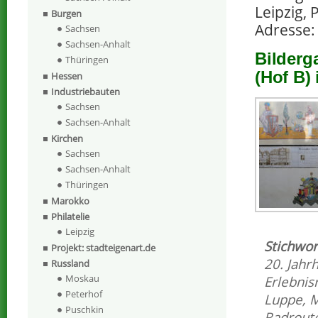
Leipzig, 
Burgen
Adresse: 
Sachsen
Sachsen-Anhalt
Bilderg
Thüringen
(Hof B) 
Hessen
Industriebauten
Sachsen
Sachsen-Anhalt
Kirchen
Sachsen
Sachsen-Anhalt
Thüringen
Marokko
Philatelie
Leipzig
Stichwor
Projekt: stadteigenart.de
20. Jahr
Russland
Moskau
Erlebnis
Peterhof
Luppe
,
M
Puschkin
Radrout