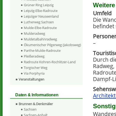
Weitere
Grüner Ring Leipzig
Leipzig-Elbe-Radroute
Umfeld
Leipziger Neuseenland
Die Wandg
Lutherweg Sachsen
befindet 
Mulde-Elbe-Radroute
Mulderadweg
Personen
Muldetalbahnradweg
–
Ökumenischer Pilgerweg (Jakobsweg)
Parthe-Mulde-Radroute
Touristi
Pleißeradweg
Durch die
Radroute Kohren-Rochlitzer-Land
Radweg, 
Torgischer Weg
Radroute
Via Porphyria
Dampf-Li
Veranstaltungen
Sehenswe
Architekt
Daten & Informationen
Brunnen & Denkmäler
Sonstig
Sachsen
Wandgesta
Sachsen-Anhalt