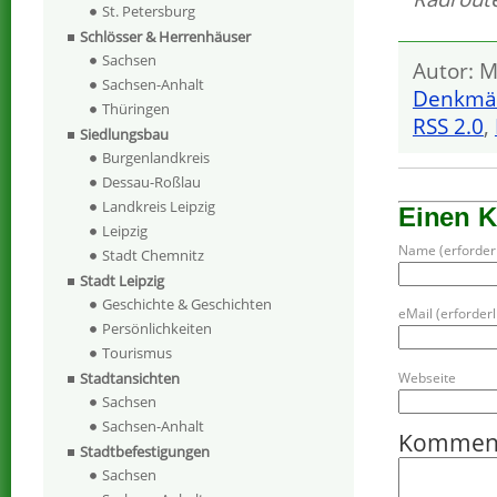
St. Petersburg
Schlösser & Herrenhäuser
Sachsen
Autor: M
Sachsen-Anhalt
Denkmä
Thüringen
RSS 2.0
,
Siedlungsbau
Burgenlandkreis
Dessau-Roßlau
Landkreis Leipzig
Einen 
Leipzig
Name (erforderl
Stadt Chemnitz
Stadt Leipzig
Geschichte & Geschichten
eMail (erforderli
Persönlichkeiten
Tourismus
Webseite
Stadtansichten
Sachsen
Sachsen-Anhalt
Kommen
Stadtbefestigungen
Sachsen