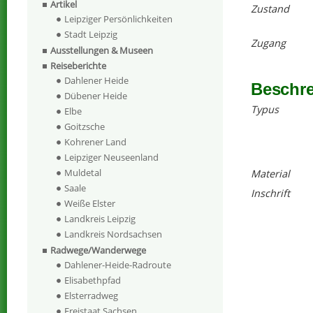
Artikel
Zustand
Leipziger Persönlichkeiten
Stadt Leipzig
Zugang
Ausstellungen & Museen
Reiseberichte
Dahlener Heide
Beschr
Dübener Heide
Typus
Elbe
Goitzsche
Kohrener Land
Leipziger Neuseenland
Muldetal
Material
Saale
Inschrift
Weiße Elster
Landkreis Leipzig
Landkreis Nordsachsen
Radwege/Wanderwege
Dahlener-Heide-Radroute
Elisabethpfad
Elsterradweg
Freistaat Sachsen