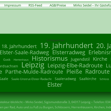
Impressum
RSS-Feed
AGB/Preise
Mirko Seidel – Ihr Gästef
Schlagwörter
19. Jahrhundert
20. 
18. Jahrhundert
Elsterradweg
Erlebnis
Elster-Saale-Radweg
Historismus
Kirche
Jugendstil
Gotik
Herrenhaus
Leipzig
Leipzig-Elbe-Radroute
L
ordsachsen
Radroute
e
Parthe-Mulde-Radroute
Pleiße
Saale
Saaleradweg
Saalkirche
Saale-Unstrut-Elster-Radacht
Schloss
Elster
tektur-blicklicht – Mirko Seidel, Sigismundstraße 3, 04317 Leipzig – Telefon: 03
n per Rad, Auto und zu Fuß zu Burgen, Schlössern, Herrenhäusern, Kirchen, Indu