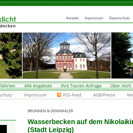
Kontakt
Impressum
Datenschutz
fahrten
Alle Angebote
Ihre Touren-Anfrage
Über mich
schutz
Impressum
RSS-Feed
AGB/Preise
Mi
BRUNNEN & DENKMÄLER
Wasserbecken auf dem Nikolaikir
(Stadt Leipzig)