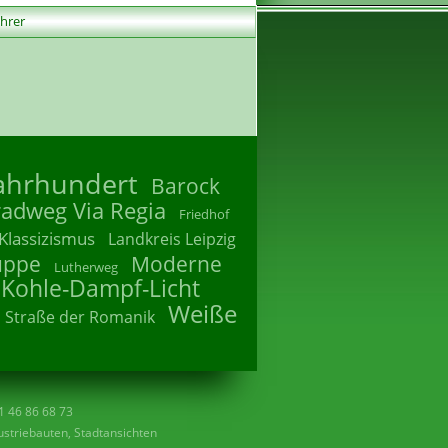
ührer
Jahrhundert
Barock
radweg Via Regia
Friedhof
Klassizismus
Landkreis Leipzig
uppe
Moderne
Lutherweg
 Kohle-Dampf-Licht
Weiße
Straße der Romanik
41 46 86 68 73
striebauten, Stadtansichten