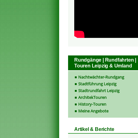
Rundgänge | Rundfahrten |
Touren Leipzig & Umland
Nachtwächter-Rundgang
Stadtführung Leipzig
Stadtrundfahrt Leipzig
ArchitekTouren
History-Touren
Meine Angebote
Artikel & Berichte