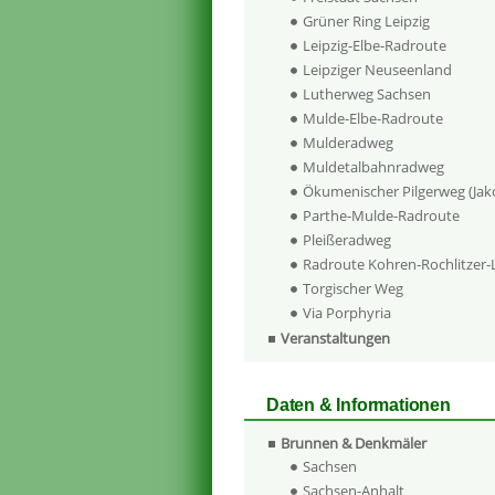
Grüner Ring Leipzig
Leipzig-Elbe-Radroute
Leipziger Neuseenland
Lutherweg Sachsen
Mulde-Elbe-Radroute
Mulderadweg
Muldetalbahnradweg
Ökumenischer Pilgerweg (Ja
Parthe-Mulde-Radroute
Pleißeradweg
Radroute Kohren-Rochlitzer
Torgischer Weg
Via Porphyria
Veranstaltungen
Daten & Informationen
Brunnen & Denkmäler
Sachsen
Sachsen-Anhalt