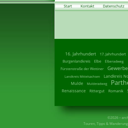
Start
Kontakt
Datenschutz
16. Jahrhundert
17. Jahrhundert
Burgenlandkreis
Elbe
Elberadweg
Gewerbe
Fürstenstraße der Wettiner
Landkreis N
Landkreis Mittelsachsen
Parth
Mulde
Mulderadweg
Renaissance
Rittergut
Romanik
©2026 – archi
Touren, Tipps & Wanderunge