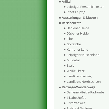
Artikel
Leipziger Persönlichkeiten
Stadt Leipzig
Ausstellungen & Museen
Reiseberichte
Dahlener Heide
Dübener Heide
Elbe
Goitzsche
Kohrener Land
Leipziger Neuseenland
Muldetal
Saale
Weiße Elster
Landkreis Leipzig
Landkreis Nordsachsen
Radwege/Wanderwege
Dahlener-Heide-Radroute
Elisabethpfad
Elsterradweg
Freistaat Sachsen