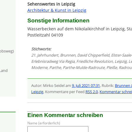
Sehenswertes in Leipzig
Architektur & Kunst in Leipzig
Sonstige Informationen
Wasserbecken auf dem Nikolaikirchhof in Leipzig, Sta
Postleitzahl 04109
Stichworte:
kobsweg)
21. Jahrhundert
,
Brunnen
,
David Chipperfield
,
Elster-Saal
Erlebnisradweg Via Regia
,
Friedliche Revolution
,
Leipzig
,
L
Moderne
,
Parthe
,
Parthe-Mulde-Radroute
,
Pleiße
,
Radrou
-Land
Autor: Mirko Seidel am
9. Juli 2021 07:31
, Rubrik:
Brunnen 
Leipzig
, Kommentare per Feed
RSS 2.0
,
Kommentar schre
Einen Kommentar schreiben
Name (erforderlich)