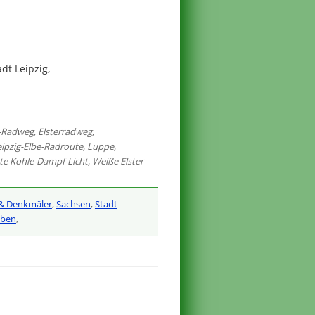
dt Leipzig,
e-Radweg
,
Elsterradweg
,
eipzig-Elbe-Radroute
,
Luppe
,
te Kohle-Dampf-Licht
,
Weiße Elster
& Denkmäler
,
Sachsen
,
Stadt
iben
,