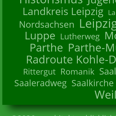
Landkreis Leipzig
La
Leipzi
Nordsachsen
Luppe
M
Lutherweg
Parthe
Parthe-M
Radroute Kohle-D
Saa
Romanik
Rittergut
Saaleradweg
Saalkirche
Wei