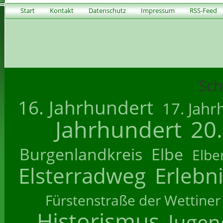
Start
Kontakt
Datenschutz
Impressum
RSS-Feed
Sch
16. Jahrhundert
17. Jahr
Jahrhundert
20
Burgenlandkreis
Elbe
Elbe
Elsterradweg
Erlebn
Fürstenstraße der Wettiner
Historismus
Jugend