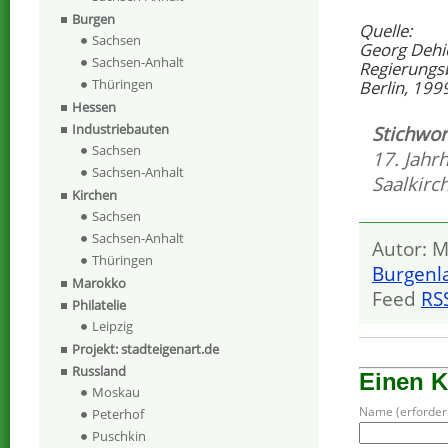
Burgen
Quelle:
Sachsen
Georg Dehi
Sachsen-Anhalt
Regierungs
Thüringen
Berlin, 199
Hessen
Industriebauten
Stichwor
Sachsen
17. Jahr
Sachsen-Anhalt
Saalkirc
Kirchen
Sachsen
Sachsen-Anhalt
Autor: M
Thüringen
Burgenl
Marokko
Feed
RS
Philatelie
Leipzig
Projekt: stadteigenart.de
Russland
Einen 
Moskau
Name (erforderl
Peterhof
Puschkin