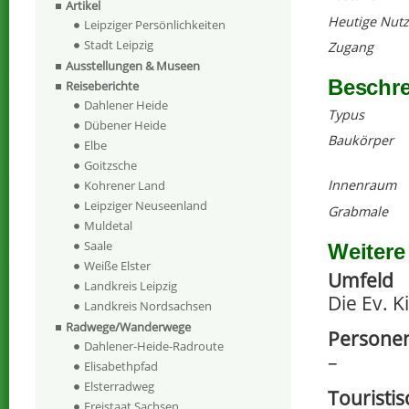
Artikel
Heutige Nut
Leipziger Persönlichkeiten
Stadt Leipzig
Zugang
Ausstellungen & Museen
Beschr
Reiseberichte
Dahlener Heide
Typus
Dübener Heide
Baukörper
Elbe
Goitzsche
Innenraum
Kohrener Land
Leipziger Neuseenland
Grabmale
Muldetal
Saale
Weitere
Weiße Elster
Umfeld
Landkreis Leipzig
Die Ev. K
Landkreis Nordsachsen
Radwege/Wanderwege
Persone
Dahlener-Heide-Radroute
–
Elisabethpfad
Elsterradweg
Touristi
Freistaat Sachsen