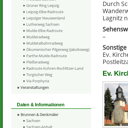
Durch Sc
Grüner Ring Leipzig
Wanderwe
Leipzig-Elbe-Radroute
Lagnitz n
Leipziger Neuseenland
Lutherweg Sachsen
Sehenswe
Mulde-Elbe-Radroute
–
Mulderadweg
Muldetalbahnradweg
Sonstige
Ökumenischer Pilgerweg (Jakobsweg)
Ev. Kirc
Parthe-Mulde-Radroute
Postleitz
Pleißeradweg
Radroute Kohren-Rochlitzer-Land
Ev. Kir
Torgischer Weg
Via Porphyria
Veranstaltungen
Daten & Informationen
Brunnen & Denkmäler
Sachsen
Sachsen-Anhalt