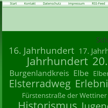
Start
Kontakt
Datenschutz
Impressum
RSS-Feed
Sch
16. Jahrhundert
17. Jahr
Jahrhundert
20
Burgenlandkreis
Elbe
Elbe
Elsterradweg
Erlebn
Fürstenstraße der Wettiner
Historismus
Jugend