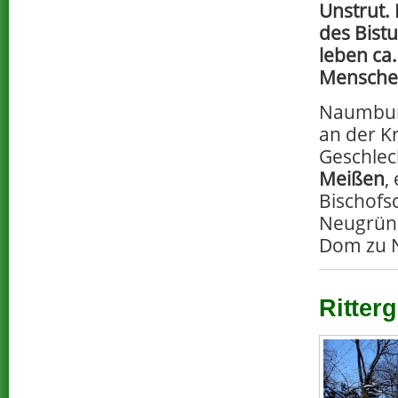
Unstrut. 
des Bis
leben ca
Menschen
Naumbur
an der K
Geschlec
Meißen
,
Bischofs
Neugrün
Dom zu N
Ritterg