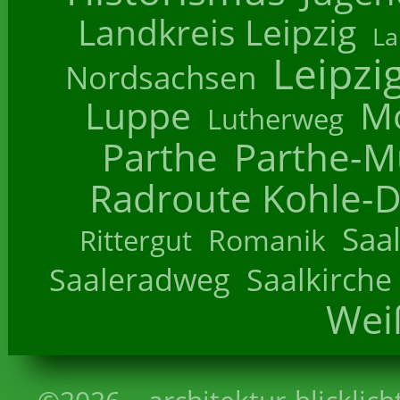
Landkreis Leipzig
La
Leipzi
Nordsachsen
Luppe
M
Lutherweg
Parthe
Parthe-M
Radroute Kohle-D
Saa
Romanik
Rittergut
Saaleradweg
Saalkirche
Wei