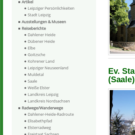
Artikel
Leipziger Persönlichkeiten
Stadt Leipzig
Ausstellungen & Museen
Reiseberichte
Dahlener Heide
Dübener Heide
Elbe
Goitzsche
Kohrener Land
Leipziger Neuseenland
Ev. St
Muldetal
(Saale)
Saale
Weiße Elster
Landkreis Leipzig
Landkreis Nordsachsen
Radwege/Wanderwege
Dahlener-Heide-Radroute
Elisabethpfad
Elsterradweg
Freistaat Sachsen