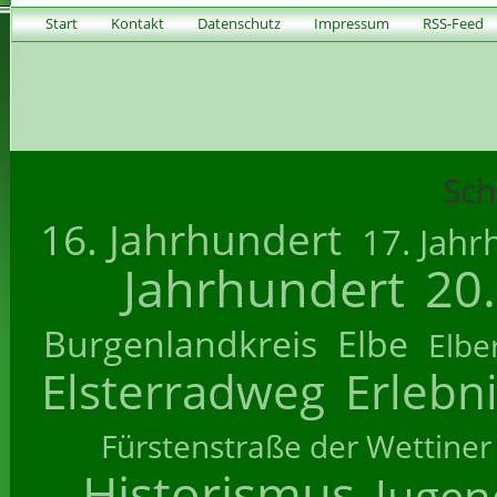
Start
Kontakt
Datenschutz
Impressum
RSS-Feed
Sch
16. Jahrhundert
17. Jahr
Jahrhundert
20
Burgenlandkreis
Elbe
Elbe
Elsterradweg
Erlebn
Fürstenstraße der Wettiner
Historismus
Jugend