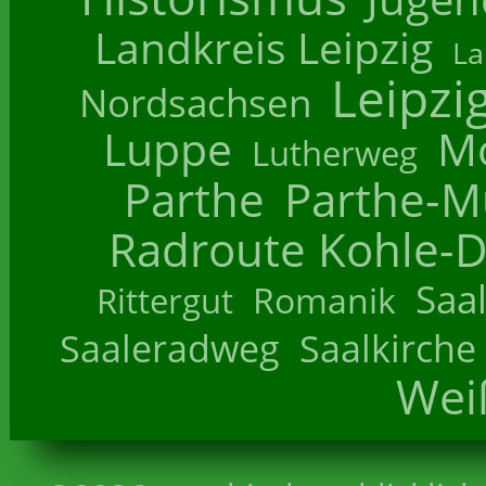
Landkreis Leipzig
La
Leipzi
Nordsachsen
Luppe
M
Lutherweg
Parthe
Parthe-M
Radroute Kohle-D
Saa
Romanik
Rittergut
Saaleradweg
Saalkirche
Wei