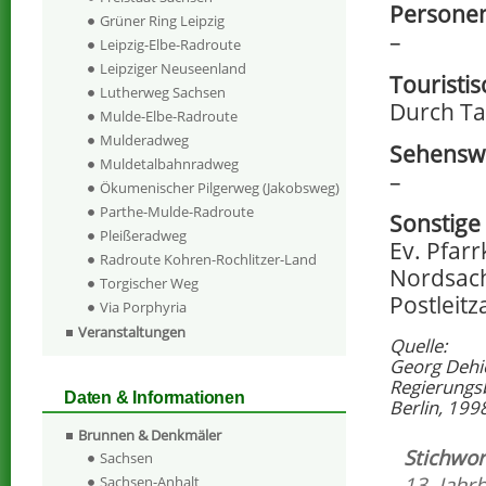
Persone
Grüner Ring Leipzig
–
Leipzig-Elbe-Radroute
Leipziger Neuseenland
Touristi
Lutherweg Sachsen
Durch Ta
Mulde-Elbe-Radroute
Mulderadweg
Sehensw
Muldetalbahnradweg
–
Ökumenischer Pilgerweg (Jakobsweg)
Parthe-Mulde-Radroute
Sonstige
Pleißeradweg
Ev. Pfarr
Radroute Kohren-Rochlitzer-Land
Nordsac
Torgischer Weg
Postleitz
Via Porphyria
Veranstaltungen
Quelle:
Georg Dehi
Regierungs
Daten & Informationen
Berlin, 199
Brunnen & Denkmäler
Stichwor
Sachsen
13. Jahr
Sachsen-Anhalt