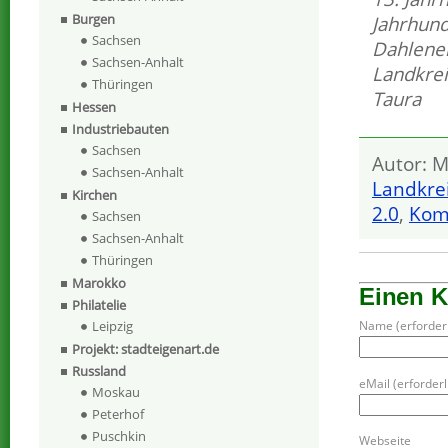
Burgen
Jahrhund
Sachsen
Dahlene
Sachsen-Anhalt
Landkre
Thüringen
Taura
Hessen
Industriebauten
Sachsen
Autor: M
Sachsen-Anhalt
Landkre
Kirchen
2.0
,
Kom
Sachsen
Sachsen-Anhalt
Thüringen
Marokko
Einen 
Philatelie
Leipzig
Name (erforderl
Projekt: stadteigenart.de
Russland
eMail (erforderli
Moskau
Peterhof
Puschkin
Webseite