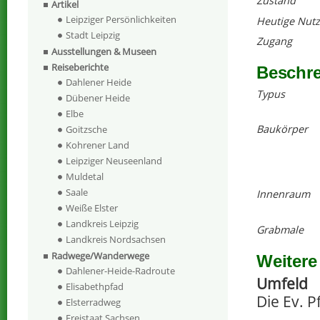
Zustand
Artikel
Leipziger Persönlichkeiten
Heutige Nut
Stadt Leipzig
Zugang
Ausstellungen & Museen
Reiseberichte
Beschr
Dahlener Heide
Typus
Dübener Heide
Elbe
Baukörper
Goitzsche
Kohrener Land
Leipziger Neuseenland
Muldetal
Saale
Innenraum
Weiße Elster
Landkreis Leipzig
Grabmale
Landkreis Nordsachsen
Radwege/Wanderwege
Weitere
Dahlener-Heide-Radroute
Umfeld
Elisabethpfad
Die Ev. P
Elsterradweg
Freistaat Sachsen