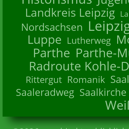
Landkreis Leipzig
La
Leipzi
Nordsachsen
Luppe
M
Lutherweg
Parthe
Parthe-M
Radroute Kohle-D
Saa
Romanik
Rittergut
Saaleradweg
Saalkirche
Wei