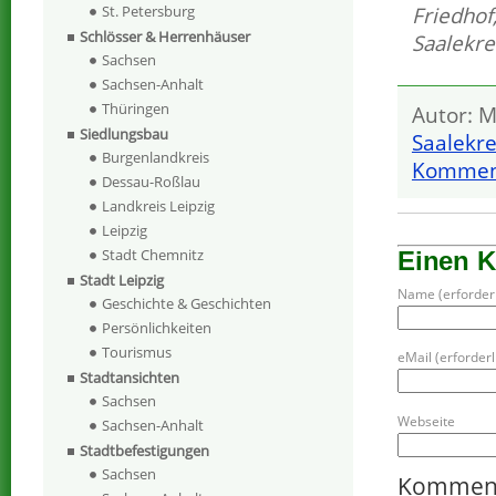
Friedhof
St. Petersburg
Schlösser & Herrenhäuser
Saalekre
Sachsen
Sachsen-Anhalt
Thüringen
Autor: M
Siedlungsbau
Saalekre
Burgenlandkreis
Komment
Dessau-Roßlau
Landkreis Leipzig
Leipzig
Stadt Chemnitz
Einen 
Stadt Leipzig
Name (erforderl
Geschichte & Geschichten
Persönlichkeiten
Tourismus
eMail (erforderli
Stadtansichten
Sachsen
Webseite
Sachsen-Anhalt
Stadtbefestigungen
Sachsen
Kommen