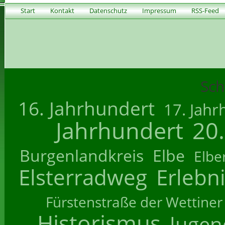
Start
Kontakt
Datenschutz
Impressum
RSS-Feed
Sch
16. Jahrhundert
17. Jahr
Jahrhundert
20
Burgenlandkreis
Elbe
Elbe
Elsterradweg
Erlebn
Fürstenstraße der Wettiner
Historismus
Jugend