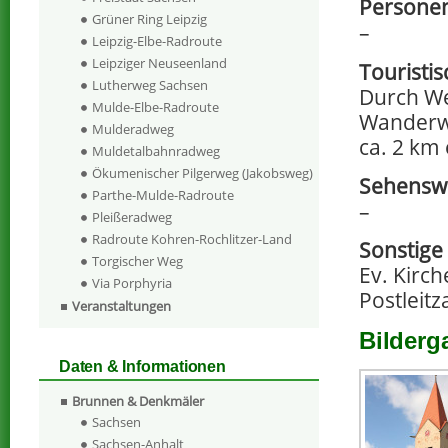
Persone
Grüner Ring Leipzig
–
Leipzig-Elbe-Radroute
Leipziger Neuseenland
Touristi
Lutherweg Sachsen
Durch We
Mulde-Elbe-Radroute
Wanderwe
Mulderadweg
ca. 2 km 
Muldetalbahnradweg
Ökumenischer Pilgerweg (Jakobsweg)
Sehenswe
Parthe-Mulde-Radroute
–
Pleißeradweg
Radroute Kohren-Rochlitzer-Land
Sonstige
Torgischer Weg
Ev. Kirc
Via Porphyria
Postleitz
Veranstaltungen
Bilderg
Daten & Informationen
Brunnen & Denkmäler
Sachsen
Sachsen-Anhalt