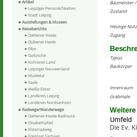
Artikel
Baumeister /
Leipziger Persönlichkeiten
Zustand
Stadt Leipzig
Ausstellungen & Museen
Heutige Nut
Reiseberichte
Zugang
Dahlener Heide
Dübener Heide
Beschr
Elbe
Goitzsche
Typus
Kohrener Land
Baukörper
Leipziger Neuseenland
Muldetal
Saale
Innenraum
Weiße Elster
Landkreis Leipzig
Grabmale
Landkreis Nordsachsen
Weitere
Radwege/Wanderwege
Dahlener-Heide-Radroute
Umfeld
Elisabethpfad
Die Ev. 
Elsterradweg
Freistaat Sachsen