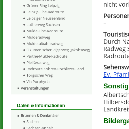
nicht vo
Grüner Ring Leipzig
Leipzig-Elbe-Radroute
Persone
Leipziger Neuseenland
–
Lutherweg Sachsen
Mulde-Elbe-Radroute
Touristi
Mulderadweg
Durch Na
Muldetalbahnradweg
Radweg S
Ökumenischer Pilgerweg (Jakobsweg)
Radroute
Parthe-Mulde-Radroute
Pleißeradweg
Sehenswe
Radroute Kohren-Rochlitzer-Land
Ev. Pfarr
Torgischer Weg
Via Porphyria
Sonstig
Veranstaltungen
Albertsc
Hilbersdo
Daten & Informationen
Landkreis
Brunnen & Denkmäler
Bilderg
Sachsen
Sachsen-Anhalt