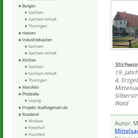
Burgen
Sachsen
Sachsen-Anhalt
Thüringen
Hessen
Industriebauten
Sachsen
Sachsen-Anhalt
Kirchen
Stichwor
Sachsen
19. Jahr
Sachsen-Anhalt
4
,
Erzge
Thüringen
Mittelsa
Marokko
Philatelie
Silberst
Leipzig
Wald
Projekt: stadteigenart.de
Russland
Moskau
Autor: M
Peterhof
Mittels
Puschkin