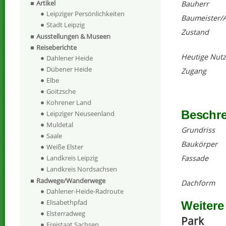
Artikel
Bauherr
Leipziger Persönlichkeiten
Baumeister/A
Stadt Leipzig
Zustand
Ausstellungen & Museen
Reiseberichte
Heutige Nut
Dahlener Heide
Dübener Heide
Zugang
Elbe
Goitzsche
Kohrener Land
Beschr
Leipziger Neuseenland
Muldetal
Grundriss
Saale
Baukörper
Weiße Elster
Fassade
Landkreis Leipzig
Landkreis Nordsachsen
Radwege/Wanderwege
Dachform
Dahlener-Heide-Radroute
Elisabethpfad
Weitere
Elsterradweg
Park
Freistaat Sachsen