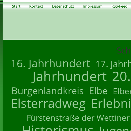
Start
Kontakt
Datenschutz
Impressum
RSS-Feed
Sch
16. Jahrhundert
17. Jahr
Jahrhundert
20
Burgenlandkreis
Elbe
Elbe
Elsterradweg
Erlebn
Fürstenstraße der Wettiner
Historismus
Jugend