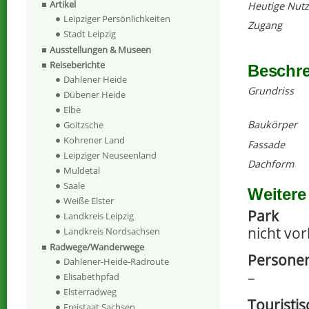
Artikel
Heutige Nut
Leipziger Persönlichkeiten
Zugang
Stadt Leipzig
Ausstellungen & Museen
Reiseberichte
Beschr
Dahlener Heide
Grundriss
Dübener Heide
Elbe
Baukörper
Goitzsche
Kohrener Land
Fassade
Leipziger Neuseenland
Dachform
Muldetal
Saale
Weitere
Weiße Elster
Park
Landkreis Leipzig
nicht vo
Landkreis Nordsachsen
Radwege/Wanderwege
Persone
Dahlener-Heide-Radroute
–
Elisabethpfad
Elsterradweg
Touristi
Freistaat Sachsen