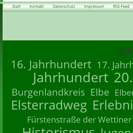
Start
Kontakt
Datenschutz
Impressum
RSS-Feed
Sch
16. Jahrhundert
17. Jahr
Jahrhundert
20
Burgenlandkreis
Elbe
Elbe
Elsterradweg
Erlebn
Fürstenstraße der Wettiner
Historismus
Jugend