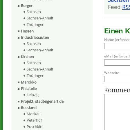
Burgen
Feed
RS
Sachsen
Sachsen-Anhalt
Thüringen
Einen 
Hessen
Industriebauten
Name (erforderl
Sachsen
Sachsen-Anhalt
eMail (erforderli
Kirchen
Sachsen
Sachsen-Anhalt
Webseite
Thüringen
Marokko
Kommen
Philatelie
Leipzig
Projekt: stadteigenart.de
Russland
Moskau
Peterhof
Puschkin