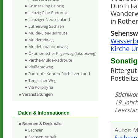
Durch Fa
Grüner Ring Leipzig
Wanderwe
Leipzig-Elbe-Radroute
Leipziger Neuseenland
in Rothe
Lutherweg Sachsen
Sehenswe
Mulde-Elbe-Radroute
Wasserbu
Mulderadweg
Muldetalbahnradweg
Kirche U
Ökumenischer Pilgerweg (Jakobsweg)
Sonstig
Parthe-Mulde-Radroute
Pleißeradweg
Rittergut
Radroute Kohren-Rochlitzer-Land
Postleitz
Torgischer Weg
Via Porphyria
Stichwor
Veranstaltungen
19. Jahr
Leersta
Daten & Informationen
Brunnen & Denkmäler
Autor: M
Sachsen
Sachsen
Sachsen-Anhalt