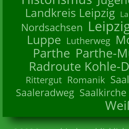
Landkreis Leipzig
La
Leipzi
Nordsachsen
Luppe
M
Lutherweg
Parthe
Parthe-M
Radroute Kohle-D
Saa
Romanik
Rittergut
Saaleradweg
Saalkirche
Wei