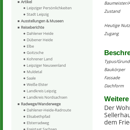
Artikel
Baumeister/A
Leipziger Persönlichkeiten
Zustand
Stadt Leipzig
Ausstellungen & Museen
Heutige Nut
Reiseberichte
Dahlener Heide
Zugang
Dübener Heide
Elbe
Beschr
Goitzsche
Kohrener Land
Typus/Grund
Leipziger Neuseenland
Baukörper
Muldetal
Fassade
Saale
Weiße Elster
Dachform
Landkreis Leipzig
Landkreis Nordsachsen
Weitere
Radwege/Wanderwege
Der Wohn
Dahlener-Heide-Radroute
Sellerha
Elisabethpfad
dem Frie
Elsterradweg
Freistaat Sachsen