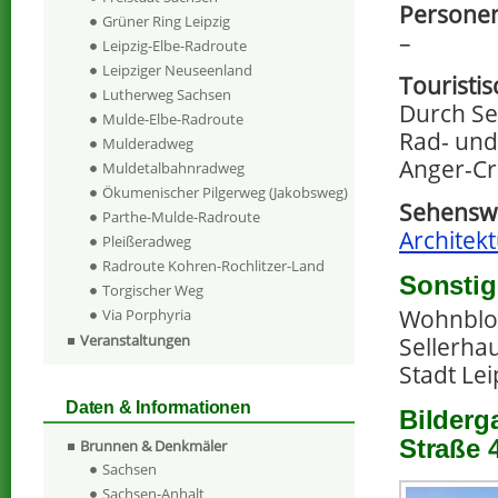
Personen
Grüner Ring Leipzig
–
Leipzig-Elbe-Radroute
Leipziger Neuseenland
Touristi
Lutherweg Sachsen
Durch Se
Mulde-Elbe-Radroute
Rad- und
Mulderadweg
Anger-Cr
Muldetalbahnradweg
Ökumenischer Pilgerweg (Jakobsweg)
Sehenswe
Parthe-Mulde-Radroute
Architekt
Pleißeradweg
Radroute Kohren-Rochlitzer-Land
Sonstig
Torgischer Weg
Wohnbloc
Via Porphyria
Veranstaltungen
Sellerha
Stadt Lei
Daten & Informationen
Bilderg
Straße 
Brunnen & Denkmäler
Sachsen
Sachsen-Anhalt