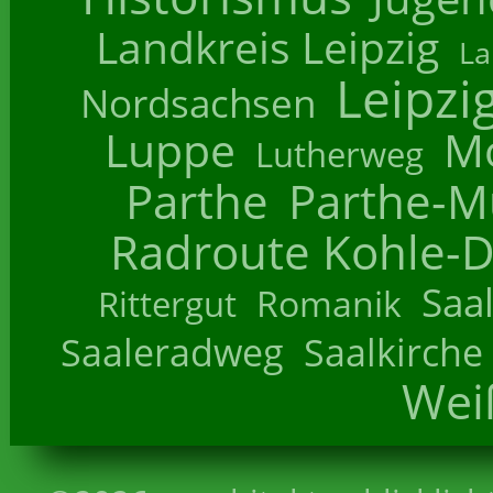
Landkreis Leipzig
La
Leipzi
Nordsachsen
Luppe
M
Lutherweg
Parthe
Parthe-M
Radroute Kohle-D
Saa
Romanik
Rittergut
Saaleradweg
Saalkirche
Wei