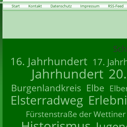
Start
Kontakt
Datenschutz
Impressum
RSS-Feed
Sch
16. Jahrhundert
17. Jahr
Jahrhundert
20
Burgenlandkreis
Elbe
Elbe
Elsterradweg
Erlebn
Fürstenstraße der Wettiner
Historismus
Jugend