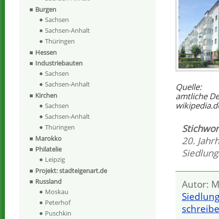
Burgen
Sachsen
Sachsen-Anhalt
Thüringen
Hessen
Industriebauten
Sachsen
Sachsen-Anhalt
Quelle:
amtliche D
Kirchen
wikipedia.d
Sachsen
Sachsen-Anhalt
Stichwor
Thüringen
Marokko
20. Jahr
Philatelie
Siedlun
Leipzig
Projekt: stadteigenart.de
Russland
Autor: M
Moskau
Siedlun
Peterhof
schreib
Puschkin