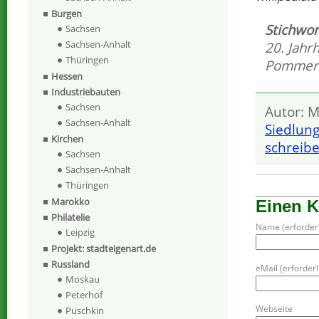
Burgen
Stichwor
Sachsen
Sachsen-Anhalt
20. Jahr
Thüringen
Pommer
Hessen
Industriebauten
Sachsen
Autor: M
Sachsen-Anhalt
Siedlun
Kirchen
schreib
Sachsen
Sachsen-Anhalt
Thüringen
Marokko
Einen 
Philatelie
Name (erforderl
Leipzig
Projekt: stadteigenart.de
Russland
eMail (erforderli
Moskau
Peterhof
Webseite
Puschkin