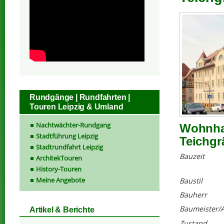
Rundgänge | Rundfahrten |
Touren Leipzig & Umland
Nachtwächter-Rundgang
Wohnhau
Stadtführung Leipzig
Teichgr
Stadtrundfahrt Leipzig
Bauzeit
ArchitekTouren
History-Touren
Meine Angebote
Baustil
Bauherr
Baumeister/A
Artikel & Berichte
Zustand