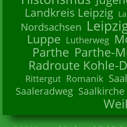
Landkreis Leipzig
La
Leipzi
Nordsachsen
Luppe
M
Lutherweg
Parthe
Parthe-M
Radroute Kohle-D
Saa
Romanik
Rittergut
Saaleradweg
Saalkirche
Wei