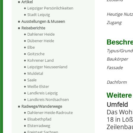
Artikel
Leipziger Persönlichkeiten
Heutige Nut
Stadt Leipzig
Ausstellungen & Museen
Zugang
Reiseberichte
Dahlener Heide
Beschr
Dübener Heide
Elbe
Typus/Grund
Goitzsche
Baukörper
Kohrener Land
Leipziger Neuseenland
Fassade
Muldetal
Saale
Dachform
Weiße Elster
Landkreis Leipzig
Weitere
Landkreis Nordsachsen
Umfeld
Radwege/Wanderwege
Das Wohn
Dahlener-Heide-Radroute
18 in Löß
Elisabethpfad
Zeilenba
Elsterradweg
Freistaat Sachsen