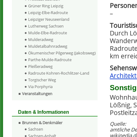
Personen
Grüner Ring Leipzig
–
Leipzig-Elbe-Radroute
Leipziger Neuseenland
Touristi
Lutherweg Sachsen
Durch Lö
Mulde-Elbe-Radroute
Wanderwe
Mulderadweg
Muldetalbahnradweg
Radroute
Ökumenischer Pilgerweg (Jakobsweg)
km errei
Parthe-Mulde-Radroute
Sehenswe
Pleißeradweg
Radroute Kohren-Rochlitzer-Land
Architekt
Torgischer Weg
Sonstig
Via Porphyria
Veranstaltungen
Wohnhaus
Lößnig, S
Postleitz
Daten & Informationen
Brunnen & Denkmäler
Quelle:
amtliche D
Sachsen
wikipedia.d
Sachsen-Anhalt