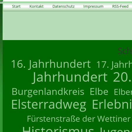
Start
Kontakt
Datenschutz
Impressum
RSS-Feed
Sch
16. Jahrhundert
17. Jahr
Jahrhundert
20
Burgenlandkreis
Elbe
Elbe
Elsterradweg
Erlebn
Fürstenstraße der Wettiner
Historismus
Jugend