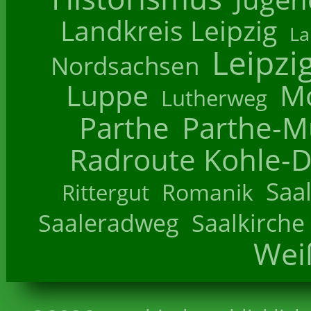
Landkreis Leipzig
La
Leipzi
Nordsachsen
Luppe
M
Lutherweg
Parthe
Parthe-M
Radroute Kohle-D
Saa
Romanik
Rittergut
Saaleradweg
Saalkirche
Wei