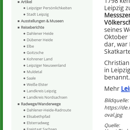
1798 kehr
Artikel
Leipzig z
Leipziger Persönlichkeiten
Messsze
Stadt Leipzig
Völkersc
Ausstellungen & Museen
Reiseberichte
seines W
Dahlener Heide
Oktober 1
Dübener Heide
dar, war
Elbe
Skatkart
Goitzsche
Kohrener Land
Christian
Leipziger Neuseenland
in Leipzi
Muldetal
benannt.
Saale
Weiße Elster
Mehr
Lei
Landkreis Leipzig
Landkreis Nordsachsen
Bildquelle:
Radwege/Wanderwege
https://de
Dahlener-Heide-Radroute
oval.jpg
Elisabethpfad
Elsterradweg
Quelle:
Freistaat Sachsen