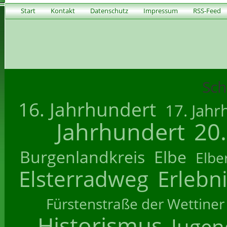
Start
Kontakt
Datenschutz
Impressum
RSS-Feed
Sch
16. Jahrhundert
17. Jahr
Jahrhundert
20
Burgenlandkreis
Elbe
Elbe
Elsterradweg
Erlebn
Fürstenstraße der Wettiner
Historismus
Jugend