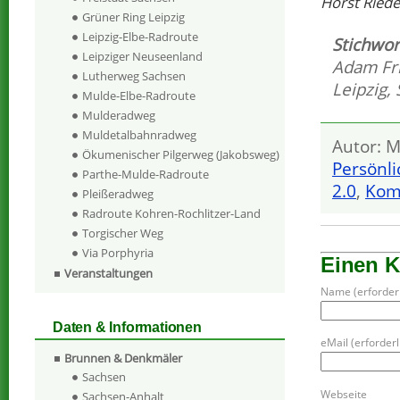
Horst Riedel
Grüner Ring Leipzig
Leipzig-Elbe-Radroute
Stichwor
Leipziger Neuseenland
Adam Fr
Lutherweg Sachsen
Leipzig
,
Mulde-Elbe-Radroute
Mulderadweg
Muldetalbahnradweg
Autor: M
Ökumenischer Pilgerweg (Jakobsweg)
Persönli
Parthe-Mulde-Radroute
2.0
,
Kom
Pleißeradweg
Radroute Kohren-Rochlitzer-Land
Torgischer Weg
Via Porphyria
Einen 
Veranstaltungen
Name (erforderl
Daten & Informationen
eMail (erforderli
Brunnen & Denkmäler
Sachsen
Webseite
Sachsen-Anhalt