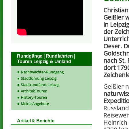
Christian
Geißler 
in Leipz
der Zei
Unterric
Oeser. D
Goldschm
Rundgänge | Rundfahrten |
nach St.
Touren Leipzig & Umland
dort 1790
Nachtwächter-Rundgang
Zeichenle
Stadtführung Leipzig
Stadtrundfahrt Leipzig
Geißler 
ArchitekTouren
naturwis
History-Touren
Expediti
Meine Angebote
Russlands
Reisewerk
Heinrich
Artikel & Berichte