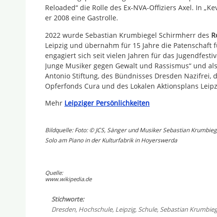
Reloaded“ die Rolle des Ex-NVA-Offiziers Axel. In „
er 2008 eine Gastrolle.
2022 wurde Sebastian Krumbiegel Schirmherr des
R
Leipzig und übernahm für 15 Jahre die Patenschaft 
engagiert sich seit vielen Jahren für das Jugendfest
Junge Musiker gegen Gewalt und Rassismus“ und al
Antonio Stiftung, des Bündnisses Dresden Nazifrei, d
Opferfonds Cura und des Lokalen Aktionsplans Leipz
Mehr
Leipziger Persönlichkeiten
Bildquelle: Foto: © JCS, Sänger und Musiker Sebastian Krumbieg
Solo am Piano in der Kulturfabrik in Hoyerswerda
Quelle:
www.wikipedia.de
Stichworte:
Dresden
,
Hochschule
,
Leipzig
,
Schule
,
Sebastian Krumbieg