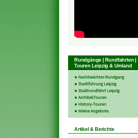
Rundgänge | Rundfahrten |
Touren Leipzig & Umland
Nachtwächter-Rundgang
Stadtführung Leipzig
Stadtrundfahrt Leipzig
ArchitekTouren
History-Touren
Meine Angebote
Artikel & Berichte