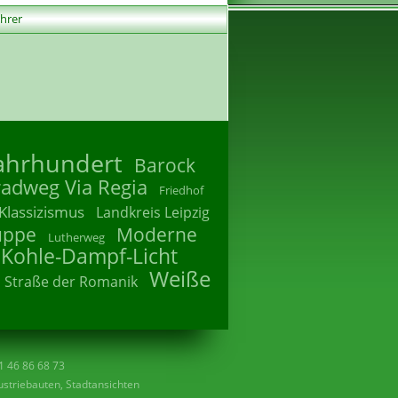
ührer
Jahrhundert
Barock
radweg Via Regia
Friedhof
Klassizismus
Landkreis Leipzig
uppe
Moderne
Lutherweg
 Kohle-Dampf-Licht
Weiße
Straße der Romanik
41 46 86 68 73
striebauten, Stadtansichten