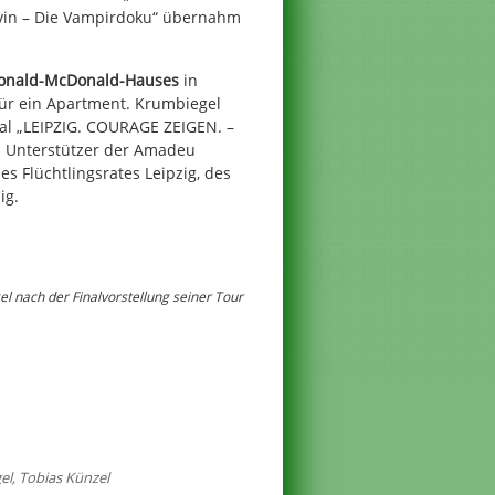
Kevin – Die Vampirdoku“ übernahm
onald-McDonald-Hauses
in
für ein Apartment. Krumbiegel
ival „LEIPZIG. COURAGE ZEIGEN. –
s Unterstützer der Amadeu
es Flüchtlingsrates Leipzig, des
ig.
el nach der Finalvorstellung seiner Tour
el
,
Tobias Künzel