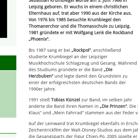
Sebastian Krumbiegel wurde am 5. Juni 1966 in
Leipzig geboren. Er wuchs in einem christlichen
Elternhaus auf, trat aber 1990 aus der Kirche aus.
Von 1976 bis 1985 besuchte Krumbiegel den
Thomanerchor und die Thomasschule zu Leipzig.
1981 gründete er mit Wolfgang Lenk die Rockband
„Phoenix“.
Bis 1987 sang er bei
„Rockpol“
, anschließend
studierte Krumbiegel an der Leipziger
Musikhochschule Schlagzeug und Gesang. Während
des Studiums gründete er die Band
„Die
Herzbuben“
und legte damit den Grundstein zu
einer der erfolgreichsten deutschen Bands der
1990er Jahre.
1991 stieß
Tobias Künzel
zur Band, im selben Jahr
änderte die Band ihren Namen in
„Die Prinzen“
. Die
Klaus“ und „Mein Fahrrad“ stammen aus der Feder v
Auf der Leinwand trat Krumbiegel ebenfalls in Ersc
Zeichentrickfilm der Walt-Disney-Studios aus dem 
die Gesangsparts der Figur Chien-Po. 2005 spielte e