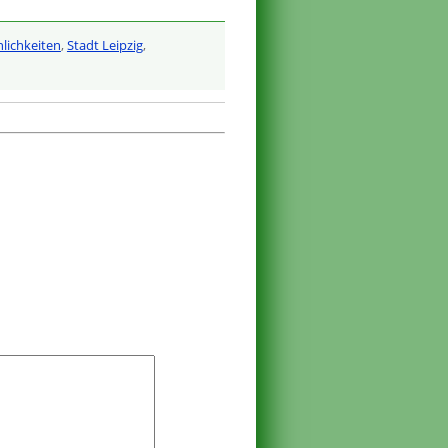
lichkeiten
,
Stadt Leipzig
,