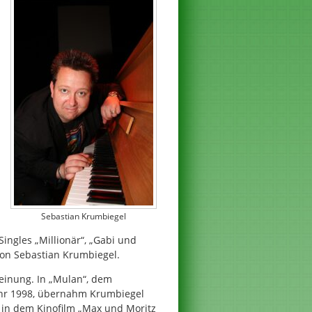
Sebastian Krumbiegel
 Singles „Millionär“, „Gabi und
on Sebastian Krumbiegel.
heinung. In „Mulan“, dem
Jahr 1998, übernahm Krumbiegel
r in dem Kinofilm „Max und Moritz