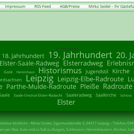
Impressum
RSS-Feed
AGB/Preise
Mirko Seidel – Ihr Gästef
Schlagwörter
19. Jahrhundert
20. 
18. Jahrhundert
Elsterradweg
Erlebnis
Elster-Saale-Radweg
Historismus
Kirche
Jugendstil
Gotik
Herrenhaus
Leipzig
Leipzig-Elbe-Radroute
L
ordsachsen
Radroute
e
Parthe-Mulde-Radroute
Pleiße
Saale
Saaleradweg
Saalkirche
Saale-Unstrut-Elster-Radacht
Schloss
Elster
tektur-blicklicht – Mirko Seidel, Sigismundstraße 3, 04317 Leipzig – Telefon: 03
n per Rad, Auto und zu Fuß zu Burgen, Schlössern, Herrenhäusern, Kirchen, Indu