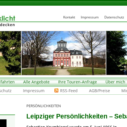
Kontakt
Impressum
Datenschutz
fahrten
Alle Angebote
Ihre Touren-Anfrage
Über mich
schutz
Impressum
RSS-Feed
AGB/Preise
Mi
PERSÖNLICHKEITEN
Leipziger Persönlichkeiten – Se