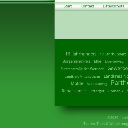
Start
Kontakt
Datenschutz
16. Jahrhundert
17. Jahrhundert
Burgenlandkreis
Elbe
Elberadweg
Gewerbe
Fürstenstraße der Wettiner
Landkreis N
Landkreis Mittelsachsen
Parth
Mulde
Mulderadweg
Renaissance
Rittergut
Romanik
©2026 – archi
Touren, Tipps & Wanderunge