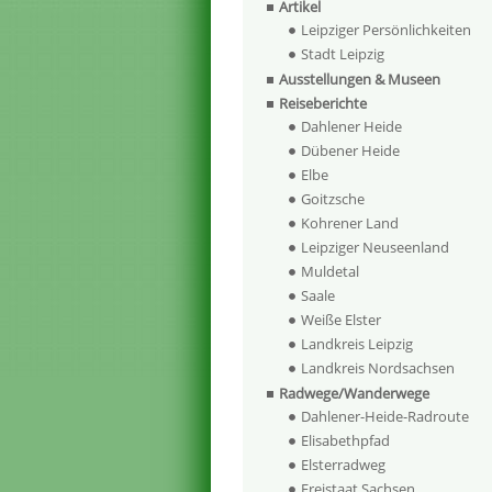
Artikel
Leipziger Persönlichkeiten
Stadt Leipzig
Ausstellungen & Museen
Reiseberichte
Dahlener Heide
Dübener Heide
Elbe
Goitzsche
Kohrener Land
Leipziger Neuseenland
Muldetal
Saale
Weiße Elster
Landkreis Leipzig
Landkreis Nordsachsen
Radwege/Wanderwege
Dahlener-Heide-Radroute
Elisabethpfad
Elsterradweg
Freistaat Sachsen