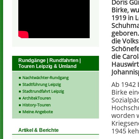
Doris Gü
Birke, w
1919 in L
Schuhma
geboren.
die Volks
Schönefe
die Carol
Rundgänge | Rundfahrten |
Hauswirt
Touren Leipzig & Umland
Johannisp
Nachtwächter-Rundgang
Ab 1942 
Stadtführung Leipzig
Birke ei
Stadtrundfahrt Leipzig
ArchitekTouren
Sozialpä
History-Touren
Hochschu
Meine Angebote
worden w
Kriegsen
1945 keh
Artikel & Berichte