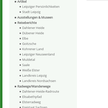
Artikel
Leipziger Persönlichkeiten
Stadt Leipzig
Ausstellungen & Museen
Reiseberichte
Dahlener Heide
Dübener Heide
Elbe
Goitzsche
Kohrener Land
Leipziger Neuseenland
Muldetal
Saale
Weiße Elster
Landkreis Leipzig
Landkreis Nordsachsen
Radwege/Wanderwege
Dahlener-Heide-Radroute
Elisabethpfad
Elsterradweg
Freistaat Sachsen