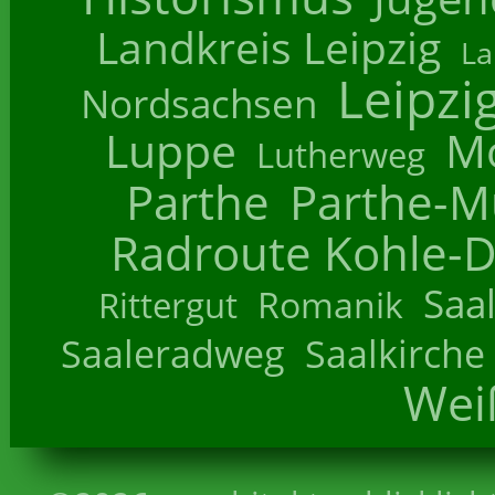
Landkreis Leipzig
La
Leipzi
Nordsachsen
Luppe
M
Lutherweg
Parthe
Parthe-M
Radroute Kohle-D
Saa
Romanik
Rittergut
Saaleradweg
Saalkirche
Wei