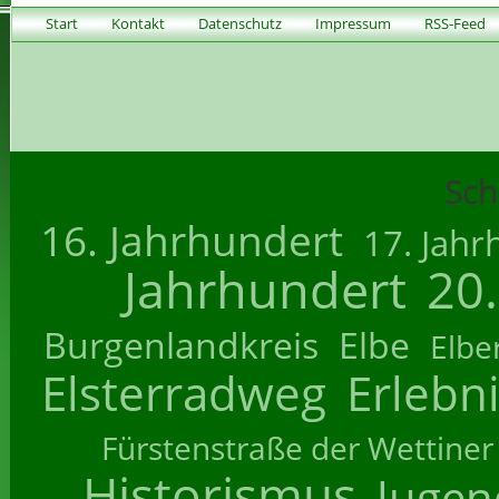
Start
Kontakt
Datenschutz
Impressum
RSS-Feed
Sch
16. Jahrhundert
17. Jahr
Jahrhundert
20
Burgenlandkreis
Elbe
Elbe
Elsterradweg
Erlebn
Fürstenstraße der Wettiner
Historismus
Jugend