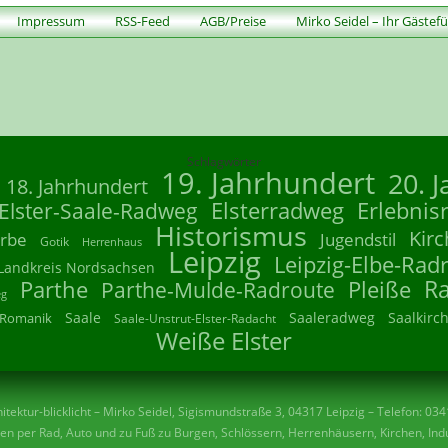
Impressum
RSS-Feed
AGB/Preise
Mirko Seidel – Ihr Gästef
Schlagwörter
19. Jahrhundert
20. 
18. Jahrhundert
Elsterradweg
Erlebnis
Elster-Saale-Radweg
Historismus
Kirc
rbe
Jugendstil
Gotik
Herrenhaus
Leipzig
Leipzig-Elbe-Rad
Landkreis Nordsachsen
R
Parthe
Parthe-Mulde-Radroute
Pleiße
eg
Saale
Saaleradweg
Saalkirc
Romanik
Saale-Unstrut-Elster-Radacht
Weiße Elster
tektur-blicklicht – Mirko Seidel, Sigismundstraße 3, 04317 Leipzig – Telefon: 03
n per Rad, Auto und zu Fuß zu Burgen, Schlössern, Herrenhäusern, Kirchen, Indu