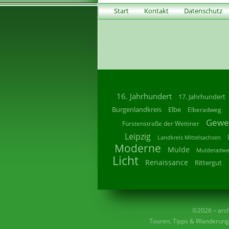
Start
Kontakt
Datenschutz
16. Jahrhundert
17. Jahrhundert
Burgenlandkreis
Elbe
Elberadweg
Gewe
Fürstenstraße der Wettiner
Leipzig
Landkreis Mittelsachsen
Moderne
Mulde
Mulderadw
Licht
Renaissance
Rittergut
©2026 – archi
Touren, Tipps & Wanderunge