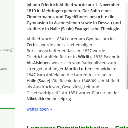
Johann Friedrich Ahlfeld wurde am 1. November
1810 in Mehringen geboren. Der Sohn eines
Zimmermanns und Tagelöhners besuchte die
Gymnasien in Aschersleben sowie in Dessau und
studierte in Halle (Saale) Evangelische Theologie.
Ahlfeld wurde 1834 Lehrer am Gymnasium in
Zerbst
, wurde aber als ehemaliger
kobsweg)
Burschenschafter entlassen. 1837 wurde
Friedrich Ahlfeld Rektor in
Wörlitz
, 1838 Pastor in
Alt-Alsleben
, wo er sich vom Rationalisten zum
-Land
strengen Anhänger
Martin Luthers
entwickelte.
1847 kam Ahlfeld an die Laurentiuskirche in
Halle (Saale)
. Die Revolution 1848/49 sah Ahlfeld
als Ausdruck von „Gesetzlosigkeit und
Gesetzwidrigkeit“. Ab 1851 war er Pfarrer an der
Nikolaikirche in Leipzig
.
weiterlesen »