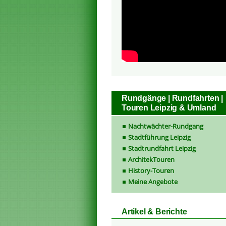
Rundgänge | Rundfahrten |
Touren Leipzig & Umland
Nachtwächter-Rundgang
Stadtführung Leipzig
Stadtrundfahrt Leipzig
ArchitekTouren
History-Touren
Meine Angebote
Artikel & Berichte