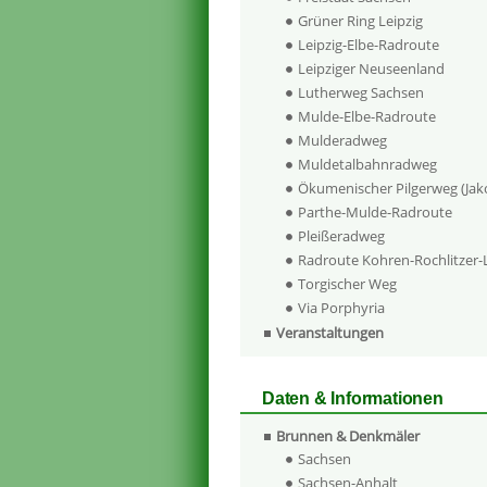
Grüner Ring Leipzig
Leipzig-Elbe-Radroute
Leipziger Neuseenland
Lutherweg Sachsen
Mulde-Elbe-Radroute
Mulderadweg
Muldetalbahnradweg
Ökumenischer Pilgerweg (Ja
Parthe-Mulde-Radroute
Pleißeradweg
Radroute Kohren-Rochlitzer
Torgischer Weg
Via Porphyria
Veranstaltungen
Daten & Informationen
Brunnen & Denkmäler
Sachsen
Sachsen-Anhalt