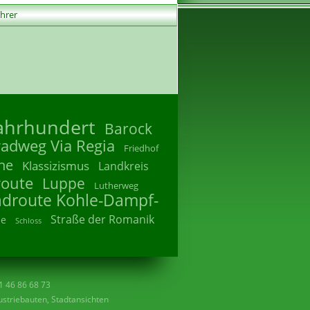
ührer
Jahrhundert
Barock
radweg Via Regia
Friedhof
he
Klassizismus
Landkreis
route
Luppe
Lutherweg
adroute Kohle-Dampf-
Straße der Romanik
he
Schloss
41 46 86 68 73
striebauten, Stadtansichten