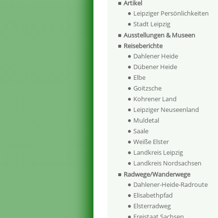
Artikel
Leipziger Persönlichkeiten
Stadt Leipzig
Ausstellungen & Museen
Reiseberichte
Dahlener Heide
Dübener Heide
Elbe
Goitzsche
Kohrener Land
Leipziger Neuseenland
Muldetal
Saale
Weiße Elster
Landkreis Leipzig
Landkreis Nordsachsen
Radwege/Wanderwege
Dahlener-Heide-Radroute
Elisabethpfad
Elsterradweg
Freistaat Sachsen