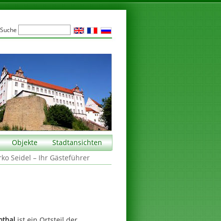
Suche
Objekte
Stadtansichten
rko Seidel – Ihr Gästeführer
mthal
ist ein Ortsteil der