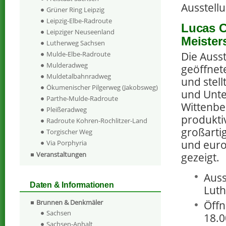
Ausstellu
Grüner Ring Leipzig
Leipzig-Elbe-Radroute
Lucas C
Leipziger Neuseenland
Meister
Lutherweg Sachsen
Die Ausst
Mulde-Elbe-Radroute
Mulderadweg
geöffnet
Muldetalbahnradweg
und stell
Ökumenischer Pilgerweg (Jakobsweg)
und Unte
Parthe-Mulde-Radroute
Wittenbe
Pleißeradweg
produkti
Radroute Kohren-Rochlitzer-Land
großarti
Torgischer Weg
und euro
Via Porphyria
Veranstaltungen
gezeigt.
Auss
Daten & Informationen
Luth
Brunnen & Denkmäler
Öffn
Sachsen
18.0
Sachsen-Anhalt