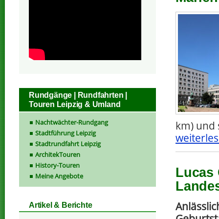
Rundgänge | Rundfahrten |
Touren Leipzig & Umland
Nachtwächter-Rundgang
km) und 
Stadtführung Leipzig
weiterles
Stadtrundfahrt Leipzig
ArchitekTouren
History-Touren
Lucas 
Meine Angebote
Landes
Anlässlic
Artikel & Berichte
Geburtst