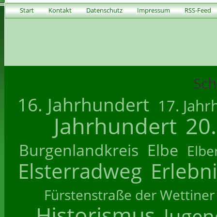
Start
Kontakt
Datenschutz
Impressum
RSS-Feed
Sch
16. Jahrhundert
17. Jahr
Jahrhundert
20
Burgenlandkreis
Elbe
Elbe
Elsterradweg
Erlebn
Fürstenstraße der Wettiner
Historismus
Jugend