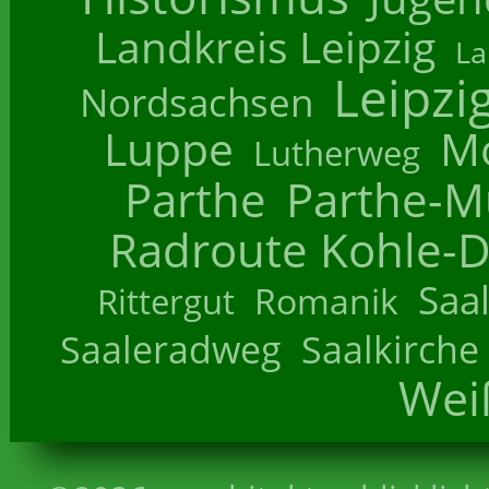
Landkreis Leipzig
La
Leipzi
Nordsachsen
Luppe
M
Lutherweg
Parthe
Parthe-M
Radroute Kohle-D
Saa
Romanik
Rittergut
Saaleradweg
Saalkirche
Wei