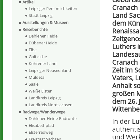
Artikel
Cranach 
Leipziger Persönlichkeiten
Land Sac
Stadt Leipzig
dem Küns
Ausstellungen & Museen
Renaissa
Reiseberichte
Dahlener Heide
Zeitgeno
Dübener Heide
Luthers 
Elbe
Landesau
Goitzsche
Cranach d
Kohrener Land
Zeit im S
Leipziger Neuseenland
Vaters, 
Muldetal
Anhalt so
Saale
Weiße Elster
großen M
Landkreis Leipzig
dem 26. 
Landkreis Nordsachsen
Wittenbe
Radwege/Wanderwege
Dahlener-Heide-Radroute
In der
Lu
Elisabethpfad
authenti
Elsterradweg
und Werk
Freistaat Sachsen