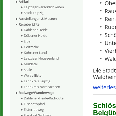
Artikel
Ober
Leipziger Persönlichkeiten
Raus
Stadt Leipzig
Rein
Ausstellungen & Museen
Reiseberichte
Rude
Dahlener Heide
Sch
Dübener Heide
Elbe
Unte
Goitzsche
Vier
Kohrener Land
Wal
Leipziger Neuseenland
Muldetal
Die Stad
Saale
Weiße Elster
Waldheim
Landkreis Leipzig
weiterles
Landkreis Nordsachsen
Radwege/Wanderwege
Dahlener-Heide-Radroute
Elisabethpfad
Schlös
Elsterradweg
Beigüt
Freistaat Sachsen