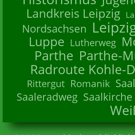
Landkreis Leipzig
La
Leipzi
Nordsachsen
Luppe
M
Lutherweg
Parthe
Parthe-M
Radroute Kohle-D
Saa
Romanik
Rittergut
Saaleradweg
Saalkirche
Wei