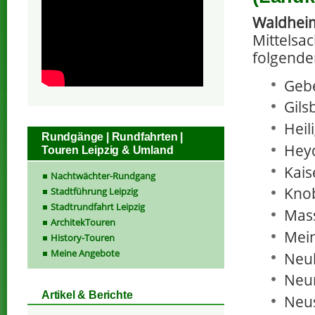
Waldhei
Mittelsa
folgende
Geb
Gils
Heil
Rundgänge | Rundfahrten |
Hey
Touren Leipzig & Umland
Kais
Nachtwächter-Rundgang
Knob
Stadtführung Leipzig
Stadtrundfahrt Leipzig
Mass
ArchitekTouren
Mein
History-Touren
Meine Angebote
Neu
Neu
Artikel & Berichte
Neu