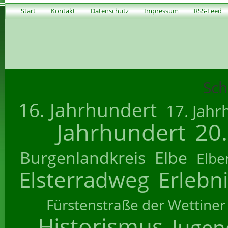
Start
Kontakt
Datenschutz
Impressum
RSS-Feed
Sch
16. Jahrhundert
17. Jahr
Jahrhundert
20
Burgenlandkreis
Elbe
Elbe
Elsterradweg
Erlebn
Fürstenstraße der Wettiner
Historismus
Jugend