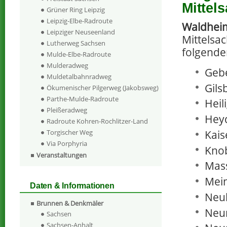
Mittel
Grüner Ring Leipzig
Leipzig-Elbe-Radroute
Waldhei
Leipziger Neuseenland
Mittelsa
Lutherweg Sachsen
folgende
Mulde-Elbe-Radroute
Mulderadweg
Geb
Muldetalbahnradweg
Gils
Ökumenischer Pilgerweg (Jakobsweg)
Parthe-Mulde-Radroute
Heil
Pleißeradweg
Hey
Radroute Kohren-Rochlitzer-Land
Kais
Torgischer Weg
Via Porphyria
Knob
Veranstaltungen
Mass
Mein
Daten & Informationen
Neu
Brunnen & Denkmäler
Neu
Sachsen
Sachsen-Anhalt