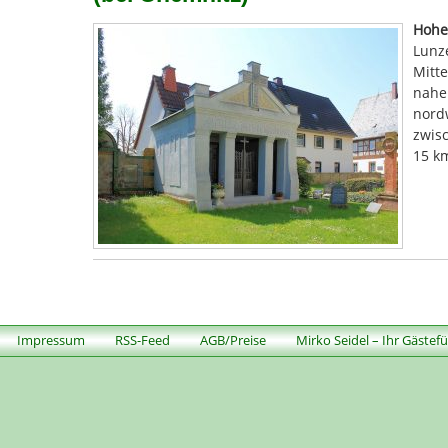
Hohe
Lunz
Mitte
nahe
nordw
zwisc
15 k
Impressum
RSS-Feed
AGB/Preise
Mirko Seidel – Ihr Gästef