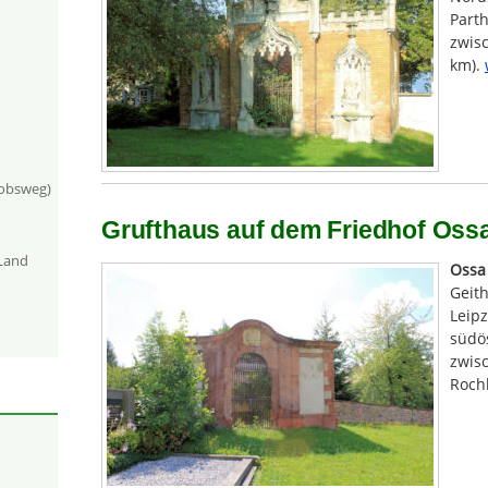
Parth
zwis
km).
kobsweg)
Grufthaus auf dem Friedhof Ossa 
-Land
Ossa
Geit
Leipz
südös
zwis
Rochl