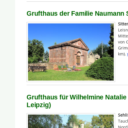
Grufthaus der Familie Naumann S
Sitte
Leis
Mitte
von 
Grimm
km).
Grufthaus für Wilhelmine Natalie 
Leipzig)
Sehli
Tauc
Nords