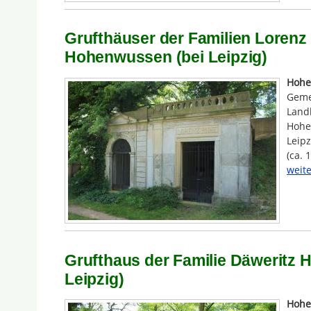
Grufthäuser der Familien Loren
Hohenwussen (bei Leipzig)
Hohe
Geme
Land
Hohe
Leipz
(ca. 
weite
Grufthaus der Familie Däweritz
Leipzig)
Hohe