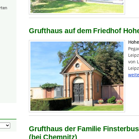
rten
Grufthaus auf dem Friedhof Hohe
Hohe
Pega
Leipz
von L
Leip
weite
Grufthaus der Familie Finsterb
(bei Chemnitz)