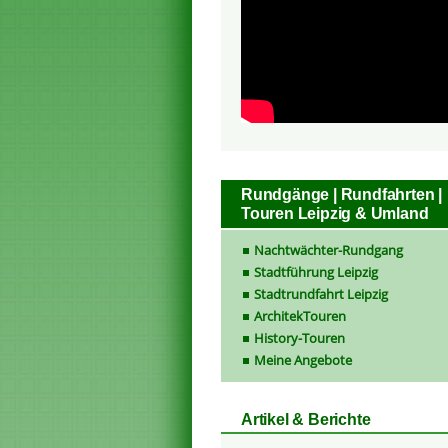
Rundgänge | Rundfahrten |
Touren Leipzig & Umland
Nachtwächter-Rundgang
Stadtführung Leipzig
Stadtrundfahrt Leipzig
ArchitekTouren
History-Touren
Meine Angebote
Artikel & Berichte