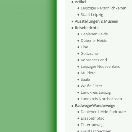
Artikel
Leipziger Persönlichkeiten
Stadt Leipzig
Ausstellungen & Museen
Reiseberichte
Dahlener Heide
Dübener Heide
Elbe
Goitzsche
Kohrener Land
Leipziger Neuseenland
Muldetal
Saale
Weiße Elster
Landkreis Leipzig
Landkreis Nordsachsen
Radwege/Wanderwege
Dahlener-Heide-Radroute
Elisabethpfad
Elsterradweg
Freistaat Sachsen