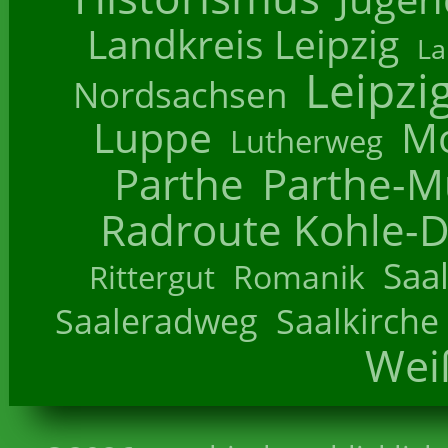
Landkreis Leipzig
La
Leipzi
Nordsachsen
Luppe
M
Lutherweg
Parthe
Parthe-M
Radroute Kohle-D
Saa
Romanik
Rittergut
Saaleradweg
Saalkirche
Wei