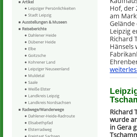
Kaufhaus
Artikel
Hof, der
Leipziger Persönlichkeiten
am Markt
Stadt Leipzig
Gelände
Ausstellungen & Museen
Reiseberichte
Leipzig 
Dahlener Heide
Richard 
Dübener Heide
Hänsels
Elbe
Fabrikan
Goitzsche
Ehrenber
Kohrener Land
weiterles
Leipziger Neuseenland
Muldetal
Saale
Weiße Elster
Leipzi
Landkreis Leipzig
Tscha
Landkreis Nordsachsen
Radwege/Wanderwege
Richard
Dahlener-Heide-Radroute
wurde am
Elisabethpfad
in Gera 
Elsterradweg
Tschamm
Freistaat Sachsen