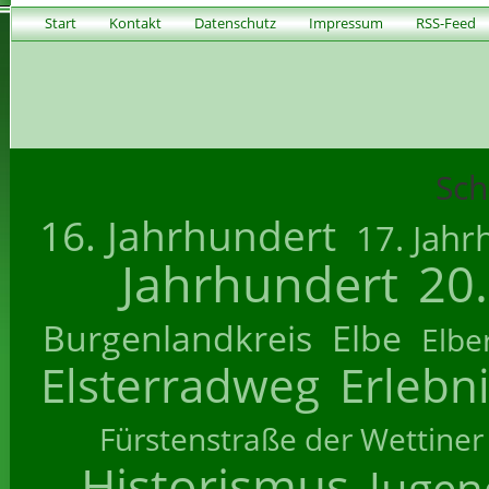
Start
Kontakt
Datenschutz
Impressum
RSS-Feed
Sch
16. Jahrhundert
17. Jahr
Jahrhundert
20
Burgenlandkreis
Elbe
Elbe
Elsterradweg
Erlebn
Fürstenstraße der Wettiner
Historismus
Jugend