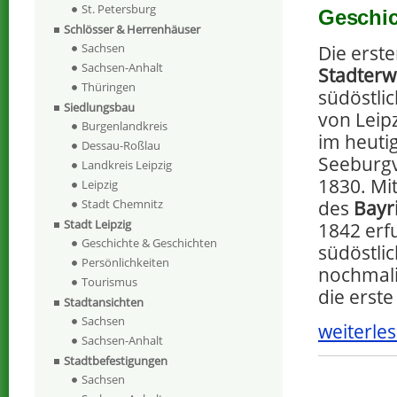
St. Petersburg
Geschic
Schlösser & Herrenhäuser
Sachsen
Die erst
Sachsen-Anhalt
Stadterw
Thüringen
südöstli
Siedlungsbau
von Leip
Burgenlandkreis
im heuti
Dessau-Roßlau
Seeburgv
Landkreis Leipzig
1830. Mi
Leipzig
des
Bayr
Stadt Chemnitz
Stadt Leipzig
1842 erf
Geschichte & Geschichten
südöstlic
Persönlichkeiten
nochmali
Tourismus
die erst
Stadtansichten
Sachsen
weiterles
Sachsen-Anhalt
Stadtbefestigungen
Sachsen