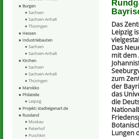
Rundga
Burgen
Bayris
Sachsen
Sachsen-Anhalt
Das Zent
Thüringen
Leipzig is
Hessen
vielgestal
Industriebauten
Das Neu
Sachsen
Sachsen-Anhalt
mit dem 
Kirchen
Johannis
Sachsen
Seeburgv
Sachsen-Anhalt
zum Zent
Thüringen
der Bayr
Marokko
das Unive
Philatelie
die Deut
Leipzig
National
Projekt: stadteigenart.de
Russland
Friedens
Moskau
Botanisch
Peterhof
Lungen d
Puschkin