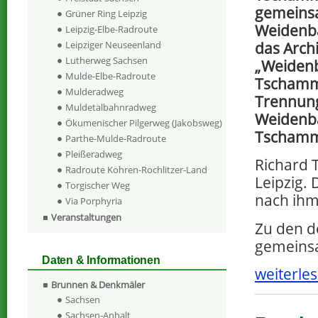
gemeins
Grüner Ring Leipzig
Weidenba
Leipzig-Elbe-Radroute
das Arch
Leipziger Neuseenland
Lutherweg Sachsen
„Weiden
Mulde-Elbe-Radroute
Tschamm
Mulderadweg
Trennun
Muldetalbahnradweg
Weidenba
Ökumenischer Pilgerweg (Jakobsweg)
Tschamme
Parthe-Mulde-Radroute
Pleißeradweg
Richard 
Radroute Kohren-Rochlitzer-Land
Leipzig.
Torgischer Weg
nach ihm
Via Porphyria
Veranstaltungen
Zu den d
gemeinsa
Daten & Informationen
weiterles
Brunnen & Denkmäler
Sachsen
Sachsen-Anhalt