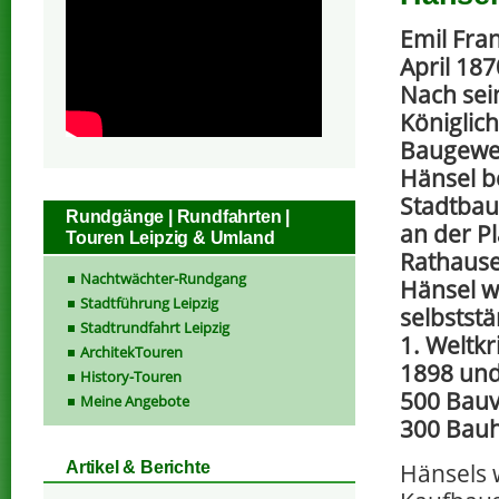
Emil Fra
April 18
Nach sei
Königlic
Baugewer
Hänsel b
Stadtbau
Rundgänge | Rundfahrten |
an der P
Touren Leipzig & Umland
Rathauses
Nachtwächter-Rundgang
Hänsel w
Stadtführung Leipzig
selbstst
Stadtrundfahrt Leipzig
1. Weltkr
ArchitekTouren
1898 und
History-Touren
500 Bauv
Meine Angebote
300 Bauh
Hänsels 
Artikel & Berichte