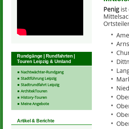
Penig
ist
Mittelsac
Ortsteil
Amer
Arns
Chur
Rundgänge | Rundfahrten |
Ditt
Touren Leipzig & Umland
Lang
Nachtwächter-Rundgang
Mark
Stadtführung Leipzig
Stadtrundfahrt Leipzig
Nied
ArchitekTouren
Ober
History-Touren
Meine Angebote
Ober
Ober
Artikel & Berichte
Ober