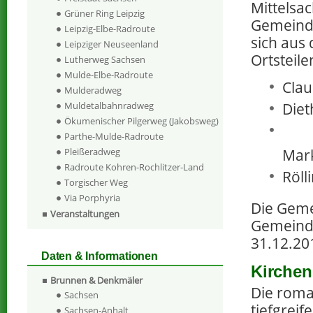
Mittelsac
Grüner Ring Leipzig
Gemeinde
Leipzig-Elbe-Radroute
sich aus
Leipziger Neuseenland
Ortsteil
Lutherweg Sachsen
Mulde-Elbe-Radroute
Clau
Mulderadweg
Diet
Muldetalbahnradweg
Ökumenischer Pilgerweg (Jakobsweg)
Parthe-Mulde-Radroute
Mark
Pleißeradweg
Radroute Kohren-Rochlitzer-Land
Röll
Torgischer Weg
Via Porphyria
Die Geme
Veranstaltungen
Gemeinde
31.12.20
Daten & Informationen
Kirchen
Brunnen & Denkmäler
Die rom
Sachsen
tiefgrei
Sachsen-Anhalt