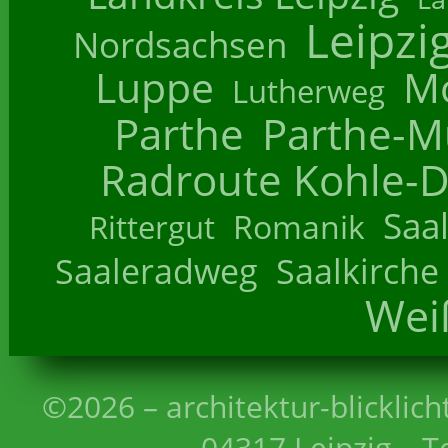
Leipzi
Nordsachsen
Luppe
M
Lutherweg
Parthe
Parthe-M
Radroute Kohle-D
Saa
Romanik
Rittergut
Saaleradweg
Saalkirche
Wei
©2026 – architektur-blicklich
04317 Leipzig – T