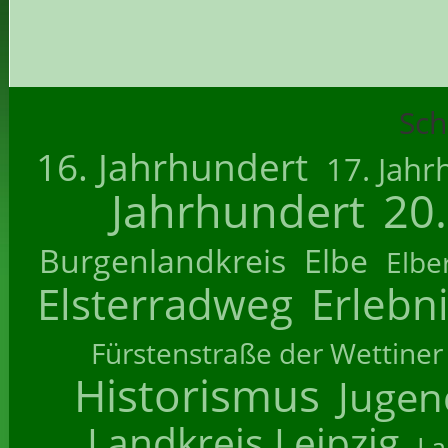
Sch
16. Jahrhundert
17. Jahr
Jahrhundert
20
Burgenlandkreis
Elbe
Elbe
Elsterradweg
Erlebn
Fürstenstraße der Wettiner
Historismus
Jugend
Landkreis Leipzig
La