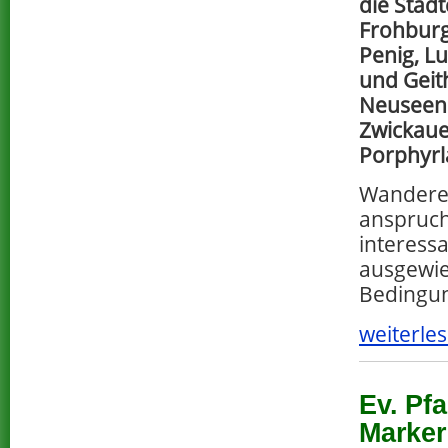
die Städ
Frohburg
Penig, L
und Geith
Neuseenl
Zwickaue
Porphyrl
Wanderer
anspruchs
interessa
ausgewie
Bedingu
weiterles
Ev. Pf
Marker