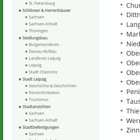
St. Petersburg
Chur
Schlösser & Herrenhäuser
Ditt
Sachsen
Lang
Sachsen-Anhalt
Thüringen
Mark
Siedlungsbau
Nied
Burgenlandkreis
Dessau-Roßlau
Ober
Landkreis Leipzig
Ober
Leipzig
Ober
Stadt Chemnitz
Stadt Leipzig
Ober
Geschichte & Geschichten
Peni
Persönlichkeiten
Tourismus
Taus
Stadtansichten
Thie
Sachsen
Wern
Sachsen-Anhalt
Stadtbefestigungen
Zinn
Sachsen