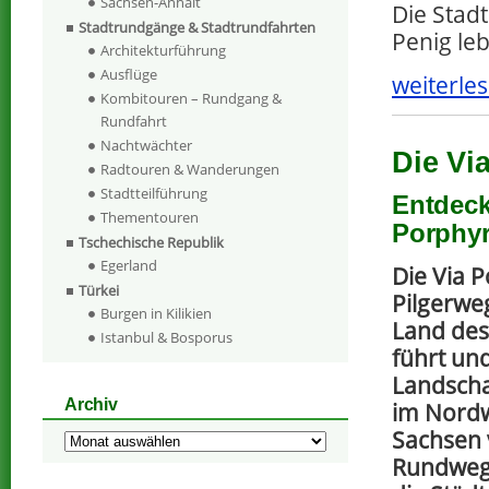
Sachsen-Anhalt
Die Stadt
Stadtrundgänge & Stadtrundfahrten
Penig le
Architekturführung
Ausflüge
weiterles
Kombitouren – Rundgang &
Rundfahrt
Nachtwächter
Die Vi
Radtouren & Wanderungen
Stadtteilführung
Entdeck
Thementouren
Porphyr
Tschechische Republik
Egerland
Die Via P
Türkei
Pilgerwe
Burgen in Kilikien
Land des
Istanbul & Bosporus
führt un
Landscha
Archiv
im Nord
Sachsen 
Archiv
Rundweg 