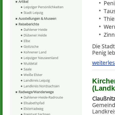
Artikel
Peni
Leipziger Persönlichkeiten
Taus
Stadt Leipzig
Thie
Ausstellungen & Museen
Reiseberichte
Wern
Dahlener Heide
Zinn
Dübener Heide
Elbe
Die Stadt
Goitzsche
Penig le
Kohrener Land
Leipziger Neuseenland
weiterles
Muldetal
Saale
Weiße Elster
Kirche
Landkreis Leipzig
Landkreis Nordsachsen
(Landk
Radwege/Wanderwege
Claußnit
Dahlener-Heide-Radroute
Elisabethpfad
Gemeind
Elsterradweg
Landkrei
Freistaat Sachsen