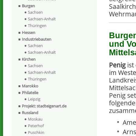
Saalkirch
Burgen
Sachsen
Wehrmaue
Sachsen-Anhalt
Thüringen
Hessen
Burgen
Industriebauten
und Vo
Sachsen
Mittel
Sachsen-Anhalt
Kirchen
Penig
ist
Sachsen
im Weste
Sachsen-Anhalt
Landkrei
Thüringen
Marokko
Mittelsac
Philatelie
Penig set
Leipzig
folgende
Projekt: stadteigenart.de
zusamm
Russland
Moskau
Amer
Peterhof
Arns
Puschkin