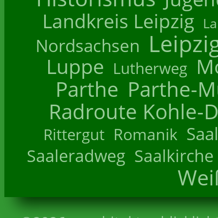
Landkreis Leipzig
La
Leipzi
Nordsachsen
Luppe
M
Lutherweg
Parthe
Parthe-M
Radroute Kohle-D
Saa
Romanik
Rittergut
Saaleradweg
Saalkirche
Wei