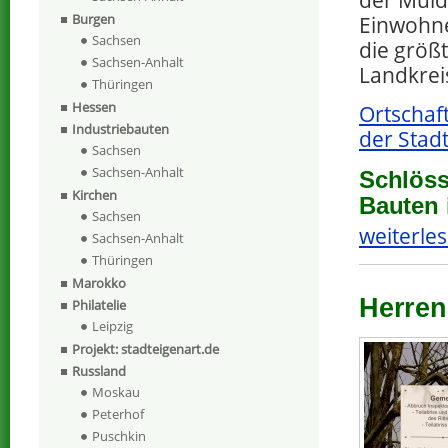
der Mulde
Burgen
Einwohne
Sachsen
die größt
Sachsen-Anhalt
Landkreis
Thüringen
Hessen
Ortschaf
Industriebauten
der Stad
Sachsen
Sachsen-Anhalt
Schlöss
Kirchen
Bauten 
Sachsen
weiterles
Sachsen-Anhalt
Thüringen
Marokko
Herren
Philatelie
Leipzig
Projekt: stadteigenart.de
Russland
Moskau
Peterhof
Puschkin