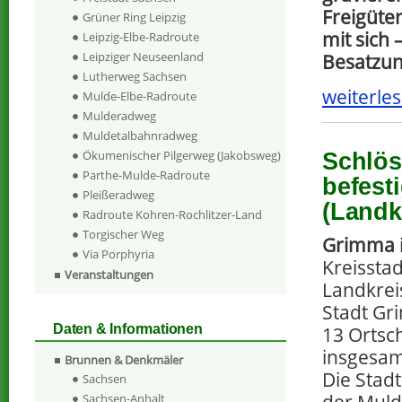
Freigüte
Grüner Ring Leipzig
mit sich
Leipzig-Elbe-Radroute
Leipziger Neuseenland
Besatzu
Lutherweg Sachsen
weiterles
Mulde-Elbe-Radroute
Mulderadweg
Muldetalbahnradweg
Ökumenischer Pilgerweg (Jakobsweg)
Schlös
Parthe-Mulde-Radroute
befest
Pleißeradweg
(Landk
Radroute Kohren-Rochlitzer-Land
Torgischer Weg
Grimma
Via Porphyria
Kreissta
Veranstaltungen
Landkreis
Stadt Gr
Daten & Informationen
13 Ortsc
insgesamt
Brunnen & Denkmäler
Die Stad
Sachsen
Sachsen-Anhalt