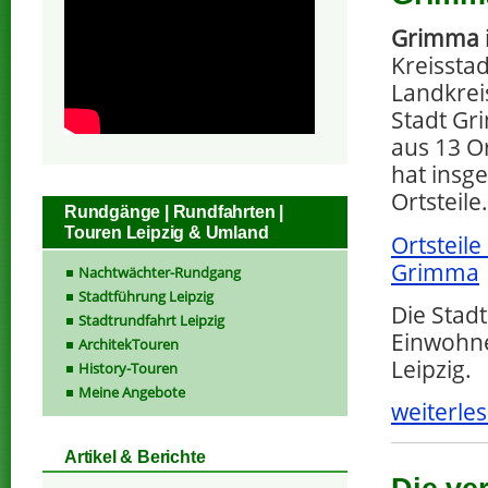
Grimma
Kreissta
Landkreis
Stadt Gr
aus 13 O
hat insg
Ortsteile.
Rundgänge | Rundfahrten |
Touren Leipzig & Umland
Ortsteile
Grimma
Nachtwächter-Rundgang
Stadtführung Leipzig
Die Stadt
Stadtrundfahrt Leipzig
Einwohne
ArchitekTouren
Leipzig.
History-Touren
Meine Angebote
weiterles
Artikel & Berichte