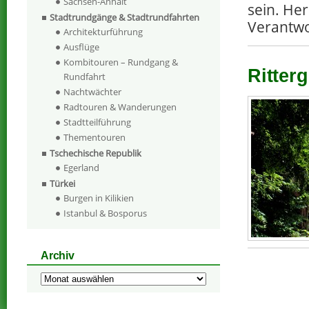
Sachsen-Anhalt
sein. He
Stadtrundgänge & Stadtrundfahrten
Verantwor
Architekturführung
Ausflüge
Kombitouren – Rundgang &
Ritterg
Rundfahrt
Nachtwächter
Radtouren & Wanderungen
Stadtteilführung
Thementouren
Tschechische Republik
Egerland
Türkei
Burgen in Kilikien
Istanbul & Bosporus
Archiv
Archiv