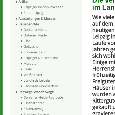
Die ve
Artikel
im Lan
Leipziger Persönlichkeiten
Stadt Leipzig
Wie viele
Ausstellungen & Museen
auf dem 
Reiseberichte
heutigen
Dahlener Heide
Leipzig 
Dübener Heide
Elbe
Laufe vo
Goitzsche
Jahren ge
Kohrener Land
sich wohl
Leipziger Neuseenland
Einige mi
Muldetal
Herrensit
Saale
frühzeit
Weiße Elster
Freigüte
Landkreis Leipzig
Landkreis Nordsachsen
Häuser i
Radwege/Wanderwege
wurden a
Dahlener-Heide-Radroute
Rittergü
Elisabethpfad
gekauft 
Elsterradweg
gravieren
Freistaat Sachsen