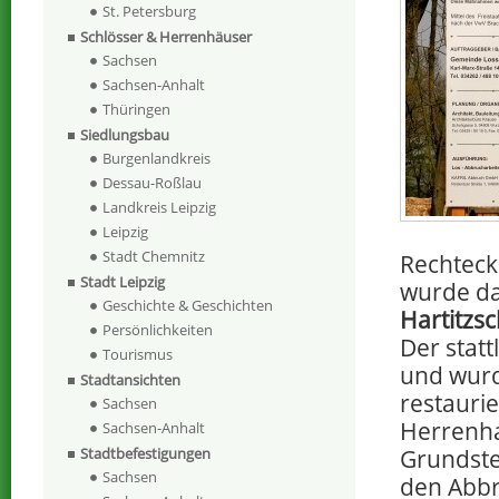
St. Petersburg
Schlösser & Herrenhäuser
Sachsen
Sachsen-Anhalt
Thüringen
Siedlungsbau
Burgenlandkreis
Dessau-Roßlau
Landkreis Leipzig
Leipzig
Stadt Chemnitz
Rechteck
Stadt Leipzig
wurde d
Geschichte & Geschichten
Hartitzs
Persönlichkeiten
Der statt
Tourismus
und wurd
Stadtansichten
restauri
Sachsen
Herrenha
Sachsen-Anhalt
Grundste
Stadtbefestigungen
Sachsen
den Abbru