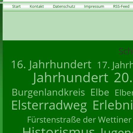
Start
Kontakt
Datenschutz
Impressum
RSS-Feed
Sch
16. Jahrhundert
17. Jahr
Jahrhundert
20
Burgenlandkreis
Elbe
Elbe
Elsterradweg
Erlebn
Fürstenstraße der Wettiner
Historismus
Jugend