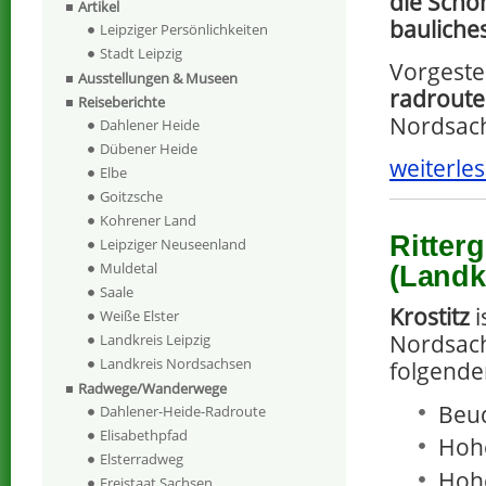
die Schö
Artikel
bauliche
Leipziger Persönlichkeiten
Stadt Leipzig
Vorgeste
Ausstellungen & Museen
radrout
Reiseberichte
Nordsach
Dahlener Heide
Dübener Heide
weiterles
Elbe
Goitzsche
Kohrener Land
Ritter
Leipziger Neuseenland
Muldetal
(Landk
Saale
Krostitz
i
Weiße Elster
Nordsach
Landkreis Leipzig
Landkreis Nordsachsen
folgende
Radwege/Wanderwege
Beu
Dahlener-Heide-Radroute
Elisabethpfad
Hohe
Elsterradweg
Hohe
Freistaat Sachsen