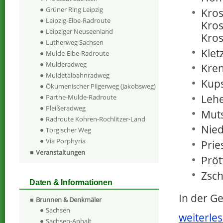
Grüner Ring Leipzig
Kros
Leipzig-Elbe-Radroute
Kros
Leipziger Neuseenland
Krost
Lutherweg Sachsen
Klet
Mulde-Elbe-Radroute
Mulderadweg
Kren
Muldetalbahnradweg
Kups
Ökumenischer Pilgerweg (Jakobsweg)
Lehe
Parthe-Mulde-Radroute
Pleißeradweg
Muts
Radroute Kohren-Rochlitzer-Land
Nied
Torgischer Weg
Via Porphyria
Prie
Veranstaltungen
Prött
Zsch
Daten & Informationen
In der G
Brunnen & Denkmäler
Sachsen
weiterles
Sachsen-Anhalt