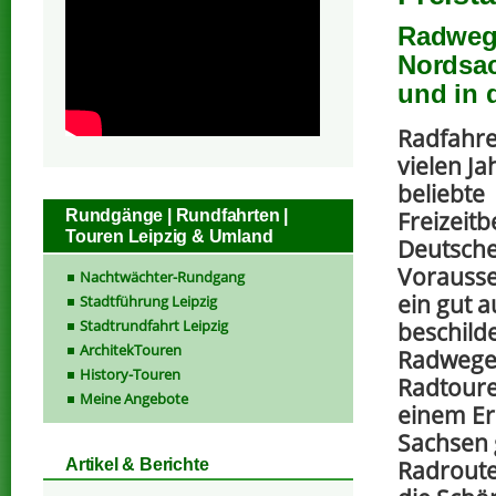
Radwege
Nordsa
und in 
Radfahren
vielen Ja
beliebte
Rundgänge | Rundfahrten |
Freizeit
Touren Leipzig & Umland
Deutsche
Vorausse
Nachtwächter-Rundgang
ein gut 
Stadtführung Leipzig
Stadtrundfahrt Leipzig
beschild
ArchitekTouren
Radwegen
History-Touren
Radtoure
Meine Angebote
einem Er
Sachsen 
Radroute
Artikel & Berichte