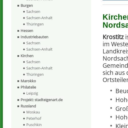
Burgen
Sachsen
Kirche
Sachsen-Anhalt
Nords
Thüringen
Hessen
Krostitz
i
Industriebauten
im Weste
Sachsen
Sachsen-Anhalt
Landkrei
Kirchen
Nordsach
Sachsen
Gemeinde
Sachsen-Anhalt
sich aus
Thüringen
Ortsteil
Marokko
Philatelie
Beu
Leipzig
Hohe
Projekt: stadteigenart.de
Russland
Groß
Moskau
Hohe
Peterhof
Klei
Puschkin