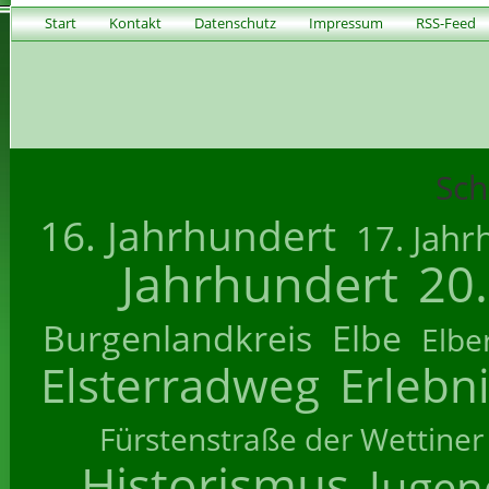
Start
Kontakt
Datenschutz
Impressum
RSS-Feed
Sch
16. Jahrhundert
17. Jahr
Jahrhundert
20
Burgenlandkreis
Elbe
Elbe
Elsterradweg
Erlebn
Fürstenstraße der Wettiner
Historismus
Jugend