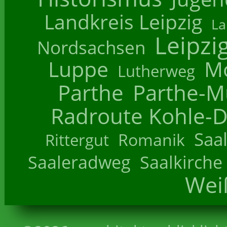
Landkreis Leipzig
La
Leipzi
Nordsachsen
Luppe
M
Lutherweg
Parthe
Parthe-M
Radroute Kohle-D
Saa
Romanik
Rittergut
Saaleradweg
Saalkirche
Wei