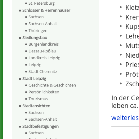
St. Petersburg
Klet
Schlösser & Herrenhäuser
Kren
Sachsen
Sachsen-Anhalt
Kups
Thüringen
Lehe
Siedlungsbau
Muts
Burgenlandkreis
Dessau-Roßlau
Nied
Landkreis Leipzig
Prie
Leipzig
Stadt Chemnitz
Prött
Stadt Leipzig
Zsch
Geschichte & Geschichten
Persönlichkeiten
In der G
Tourismus
leben ca
Stadtansichten
Sachsen
weiterles
Sachsen-Anhalt
Stadtbefestigungen
Sachsen