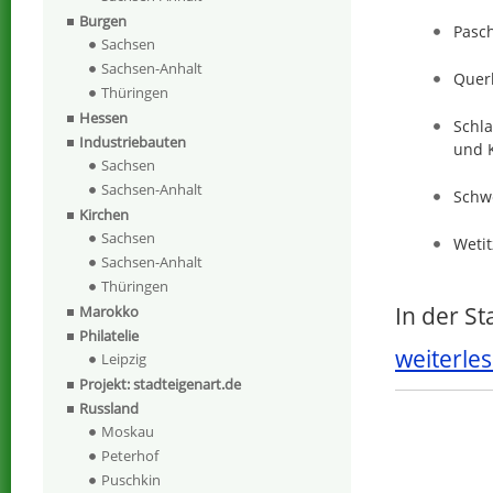
Burgen
Pasc
Sachsen
Sachsen-Anhalt
Quer
Thüringen
Hessen
Schla
Industriebauten
und K
Sachsen
Sachsen-Anhalt
Schw
Kirchen
Sachsen
Wetit
Sachsen-Anhalt
Thüringen
In der S
Marokko
Philatelie
weiterles
Leipzig
Projekt: stadteigenart.de
Russland
Moskau
Peterhof
Puschkin