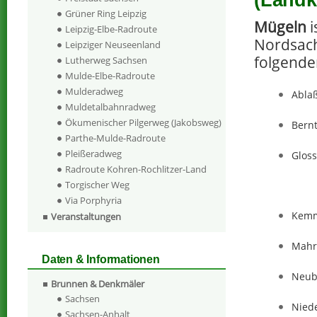
(Landk
Grüner Ring Leipzig
Mügeln
i
Leipzig-Elbe-Radroute
Nordsach
Leipziger Neuseenland
folgende
Lutherweg Sachsen
Mulde-Elbe-Radroute
Mulderadweg
Abla
Muldetalbahnradweg
Ökumenischer Pilgerweg (Jakobsweg)
Bernt
Parthe-Mulde-Radroute
Pleißeradweg
Glos
Radroute Kohren-Rochlitzer-Land
Torgischer Weg
Via Porphyria
Kemm
Veranstaltungen
Mahr
Daten & Informationen
Neub
Brunnen & Denkmäler
Sachsen
Nied
Sachsen-Anhalt