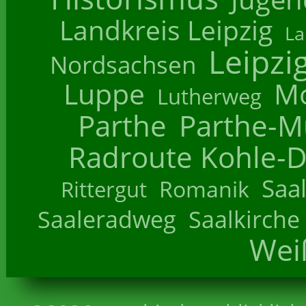
Landkreis Leipzig
La
Leipzi
Nordsachsen
Luppe
M
Lutherweg
Parthe
Parthe-M
Radroute Kohle-D
Saa
Romanik
Rittergut
Saaleradweg
Saalkirche
Wei