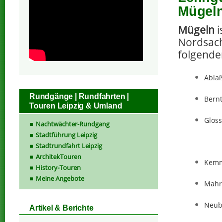
Mügeln
Mügeln
i
Nordsach
folgende
Abla
Rundgänge | Rundfahrten |
Bernt
Touren Leipzig & Umland
Glos
Nachtwächter-Rundgang
Stadtführung Leipzig
Stadtrundfahrt Leipzig
ArchitekTouren
Kemm
History-Touren
Meine Angebote
Mahr
Neub
Artikel & Berichte