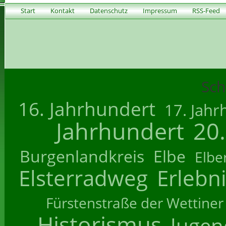
Start
Kontakt
Datenschutz
Impressum
RSS-Feed
Sch
16. Jahrhundert
17. Jahr
Jahrhundert
20
Burgenlandkreis
Elbe
Elbe
Elsterradweg
Erlebn
Fürstenstraße der Wettiner
Historismus
Jugend