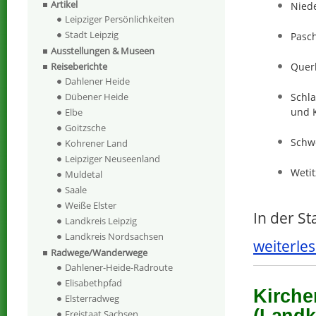
Artikel
Nied
Leipziger Persönlichkeiten
Stadt Leipzig
Pasc
Ausstellungen & Museen
Quer
Reiseberichte
Dahlener Heide
Schla
Dübener Heide
und K
Elbe
Goitzsche
Schw
Kohrener Land
Leipziger Neuseenland
Wetit
Muldetal
Saale
Weiße Elster
In der S
Landkreis Leipzig
Landkreis Nordsachsen
weiterles
Radwege/Wanderwege
Dahlener-Heide-Radroute
Elisabethpfad
Kirche
Elsterradweg
Freistaat Sachsen