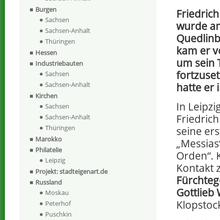
Burgen
Friedrich
Sachsen
wurde am 
Sachsen-Anhalt
Quedlinb
Thüringen
kam er v
Hessen
um sein 
Industriebauten
fortzuset
Sachsen
Sachsen-Anhalt
hatte er 
Kirchen
In Leipzi
Sachsen
Friedrich
Sachsen-Anhalt
Thüringen
seine er
Marokko
„Messias
Philatelie
Orden“. 
Leipzig
Kontakt 
Projekt: stadteigenart.de
Fürchtego
Russland
Gottlieb
Moskau
Klopstock
Peterhof
Puschkin