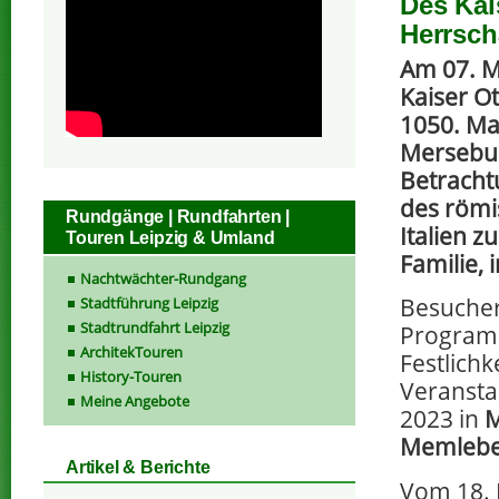
Des Kai
Herrsch
Am 07. M
Kaiser Ot
1050. Mal
Mersebur
Betracht
des römi
Rundgänge | Rundfahrten |
Italien z
Touren Leipzig & Umland
Familie, 
Nachtwächter-Rundgang
Besucher 
Stadtführung Leipzig
Stadtrundfahrt Leipzig
Programm
ArchitekTouren
Festlichk
History-Touren
Veransta
Meine Angebote
2023 in
M
Memleb
Artikel & Berichte
Vom 18. 