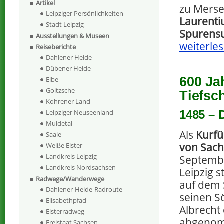
Artikel
zu Merse
Leipziger Persönlichkeiten
Laurenti
Stadt Leipzig
Spurens
Ausstellungen & Museen
weiterles
Reiseberichte
Dahlener Heide
Dübener Heide
600 Ja
Elbe
Goitzsche
Tiefsc
Kohrener Land
Leipziger Neuseenland
1485 – 
Muldetal
Als
Kurfür
Saale
von Sac
Weiße Elster
Landkreis Leipzig
Septembe
Landkreis Nordsachsen
Leipzig s
Radwege/Wanderwege
auf dem 
Dahlener-Heide-Radroute
seinen S
Elisabethpfad
Albrecht
Elsterradweg
abgenom
Freistaat Sachsen