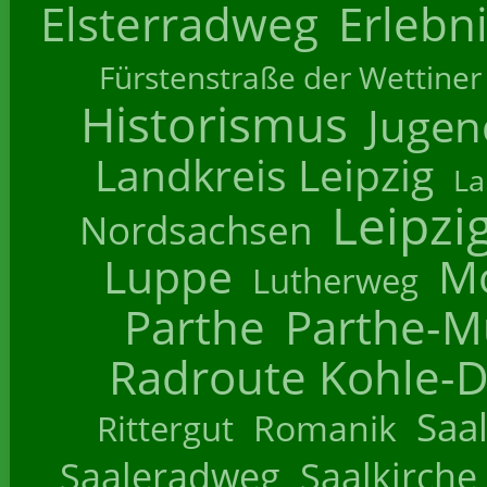
Elsterradweg
Erlebn
Fürstenstraße der Wettiner
Historismus
Jugend
Landkreis Leipzig
La
Leipzi
Nordsachsen
Luppe
M
Lutherweg
Parthe
Parthe-M
Radroute Kohle-D
Saa
Romanik
Rittergut
Saaleradweg
Saalkirche