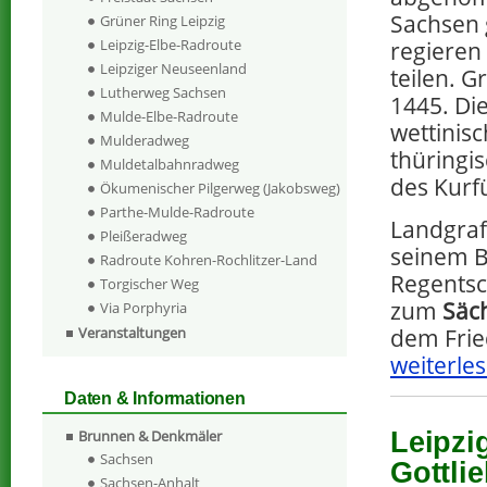
Sachsen
Grüner Ring Leipzig
Leipzig-Elbe-Radroute
regieren
Leipziger Neuseenland
teilen. G
Lutherweg Sachsen
1445. Di
Mulde-Elbe-Radroute
wettinisc
Mulderadweg
thüringis
Muldetalbahnradweg
des Kurf
Ökumenischer Pilgerweg (Jakobsweg)
Parthe-Mulde-Radroute
Landgraf 
Pleißeradweg
seinem B
Radroute Kohren-Rochlitzer-Land
Regentsch
Torgischer Weg
zum
Säc
Via Porphyria
dem Fri
Veranstaltungen
weiterles
Daten & Informationen
Brunnen & Denkmäler
Leipzi
Sachsen
Gottli
Sachsen-Anhalt