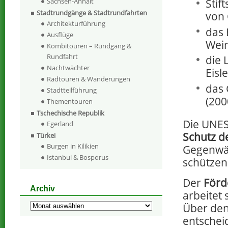
Stif
Sachsen-Anhalt
Stadtrundgänge & Stadtrundfahrten
von 
Architekturführung
das 
Ausflüge
Weim
Kombitouren – Rundgang &
Rundfahrt
die 
Nachtwächter
Eisl
Radtouren & Wanderungen
das 
Stadtteilführung
(200
Thementouren
Tschechische Republik
Die UNES
Egerland
Schutz d
Türkei
Burgen in Kilikien
Gegenwär
Istanbul & Bosporus
schützen
Der
Förd
Archiv
arbeitet 
Über den
Archiv
entschei