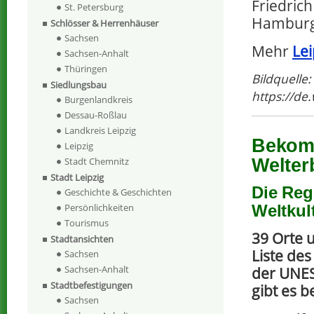
Friedrich
St. Petersburg
Hamburg
Schlösser & Herrenhäuser
Sachsen
Mehr
Lei
Sachsen-Anhalt
Thüringen
Bildquelle:
Siedlungsbau
https://de
Burgenlandkreis
Dessau-Roßlau
Landkreis Leipzig
Bekomm
Leipzig
Stadt Chemnitz
Welter
Stadt Leipzig
Die Reg
Geschichte & Geschichten
Weltkul
Persönlichkeiten
Tourismus
39 Orte 
Stadtansichten
Liste de
Sachsen
Sachsen-Anhalt
der UNES
Stadtbefestigungen
gibt es b
Sachsen