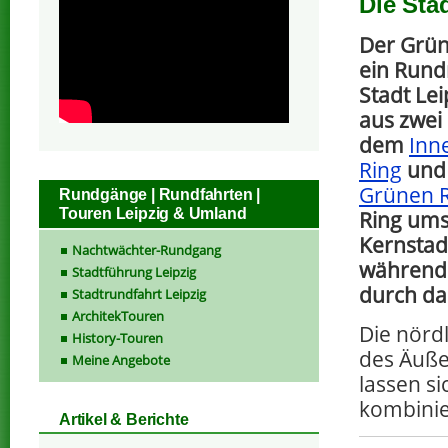
Die Sta
Der Grüne
ein Run
Stadt Lei
aus zwei
dem
Inn
Ring
und
Grünen 
Rundgänge | Rundfahrten |
Touren Leipzig & Umland
Ring ums
Kernstadt
Nachtwächter-Rundgang
während 
Stadtführung Leipzig
durch da
Stadtrundfahrt Leipzig
ArchitekTouren
Die nörd
History-Touren
des Äuße
Meine Angebote
lassen s
kombini
Artikel & Berichte