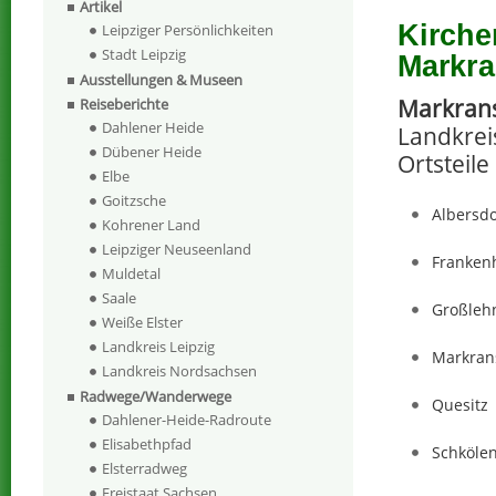
Artikel
Kirche
Leipziger Persönlichkeiten
Stadt Leipzig
Markra
Ausstellungen & Museen
Markran
Reiseberichte
Dahlener Heide
Landkrei
Dübener Heide
Ortsteile
Elbe
Goitzsche
Albersdo
Kohrener Land
Leipziger Neuseenland
Franken
Muldetal
Saale
Großleh
Weiße Elster
Landkreis Leipzig
Markran
Landkreis Nordsachsen
Radwege/Wanderwege
Quesitz
Dahlener-Heide-Radroute
Elisabethpfad
Schköle
Elsterradweg
Freistaat Sachsen