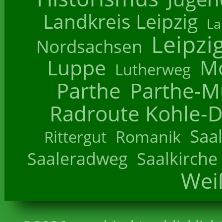
Landkreis Leipzig
La
Leipzi
Nordsachsen
Luppe
M
Lutherweg
Parthe
Parthe-M
Radroute Kohle-D
Saa
Romanik
Rittergut
Saaleradweg
Saalkirche
Wei