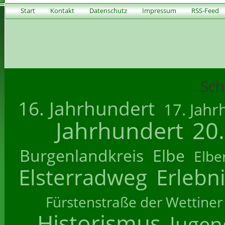
Start
Kontakt
Datenschutz
Impressum
RSS-Feed
Sch
16. Jahrhundert
17. Jahr
Jahrhundert
20
Burgenlandkreis
Elbe
Elbe
Elsterradweg
Erlebn
Fürstenstraße der Wettiner
Historismus
Jugend