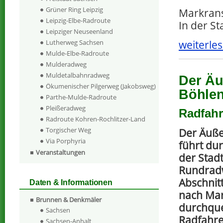
Grüner Ring Leipzig
Markrans
Leipzig-Elbe-Radroute
In der S
Leipziger Neuseenland
weiterles
Lutherweg Sachsen
Mulde-Elbe-Radroute
Mulderadweg
Muldetalbahnradweg
Der Äu
Ökumenischer Pilgerweg (Jakobsweg)
Böhlen
Parthe-Mulde-Radroute
Pleißeradweg
Radfahr
Radroute Kohren-Rochlitzer-Land
Torgischer Weg
Der Äuße
Via Porphyria
führt du
Veranstaltungen
der Stadt
Rundrad
Abschnit
Daten & Informationen
nach Mar
Brunnen & Denkmäler
durchque
Sachsen
Radfahrer
Sachsen-Anhalt