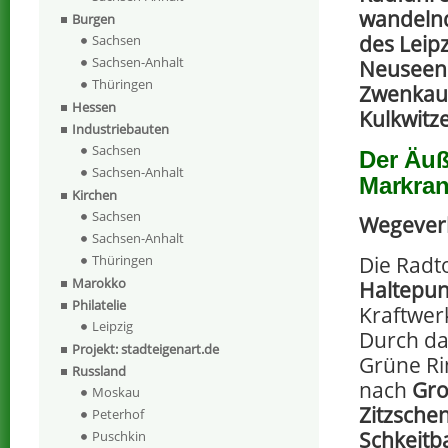
wandelnd
Burgen
des Leip
Sachsen
Sachsen-Anhalt
Neuseen
Thüringen
Zwenkau
Hessen
Kulkwitze
Industriebauten
Sachsen
Der Äuß
Sachsen-Anhalt
Markran
Kirchen
Sachsen
Wegever
Sachsen-Anhalt
Die Radt
Thüringen
Marokko
Haltepun
Philatelie
Kraftwer
Leipzig
Durch da
Projekt: stadteigenart.de
Grüne Ri
Russland
nach
Gro
Moskau
Zitzsche
Peterhof
Schkeitb
Puschkin