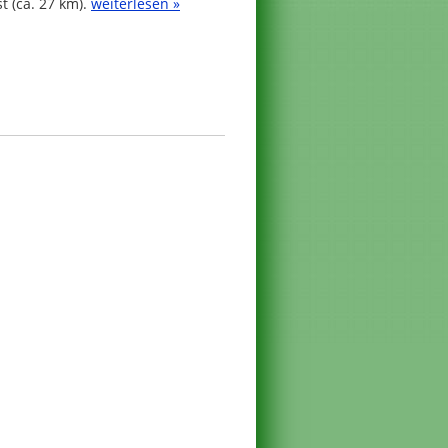
t (ca. 27 km).
weiterlesen »