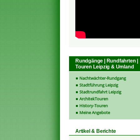
Rundgänge | Rundfahrten |
Touren Leipzig & Umland
Nachtwächter-Rundgang
Stadtführung Leipzig
Stadtrundfahrt Leipzig
ArchitekTouren
History-Touren
Meine Angebote
Artikel & Berichte