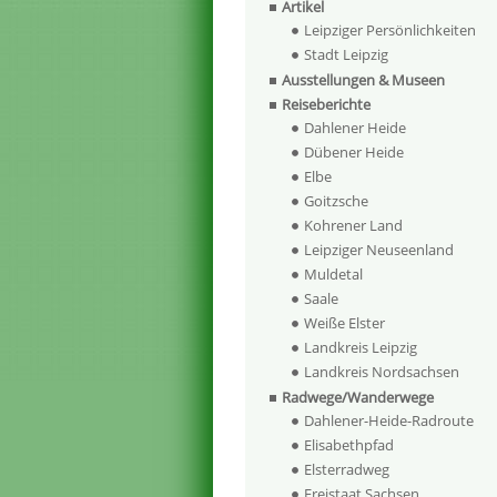
Artikel
Leipziger Persönlichkeiten
Stadt Leipzig
Ausstellungen & Museen
Reiseberichte
Dahlener Heide
Dübener Heide
Elbe
Goitzsche
Kohrener Land
Leipziger Neuseenland
Muldetal
Saale
Weiße Elster
Landkreis Leipzig
Landkreis Nordsachsen
Radwege/Wanderwege
Dahlener-Heide-Radroute
Elisabethpfad
Elsterradweg
Freistaat Sachsen