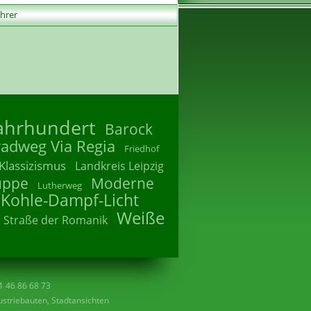
ührer
Jahrhundert
Barock
radweg Via Regia
Friedhof
Klassizismus
Landkreis Leipzig
uppe
Moderne
Lutherweg
 Kohle-Dampf-Licht
Weiße
Straße der Romanik
41 46 86 68 73
striebauten, Stadtansichten