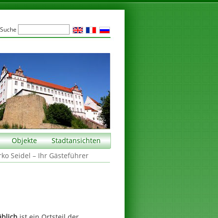
Suche
Objekte
Stadtansichten
rko Seidel – Ihr Gästeführer
äblich
ist ein Ortsteil der