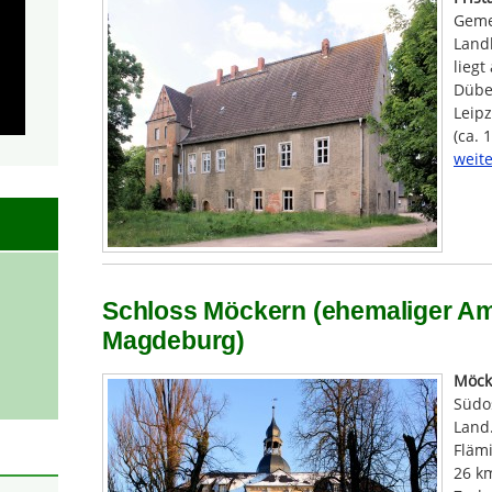
Geme
Land
liegt
Dübe
Leipz
(ca. 
weite
Schloss Möckern (ehemaliger Am
Magdeburg)
Möck
Südo
Land.
Flämi
26 km