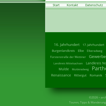
Start
Kontakt
Datenschutz
16. Jahrhundert
17. Jahrhundert
Burgenlandkreis
Elbe
Elberadweg
Gewerbe
Fürstenstraße der Wettiner
Landkreis N
Landkreis Mittelsachsen
Parth
Mulde
Mulderadweg
Renaissance
Rittergut
Romanik
©2026 – archi
Touren, Tipps & Wanderunge