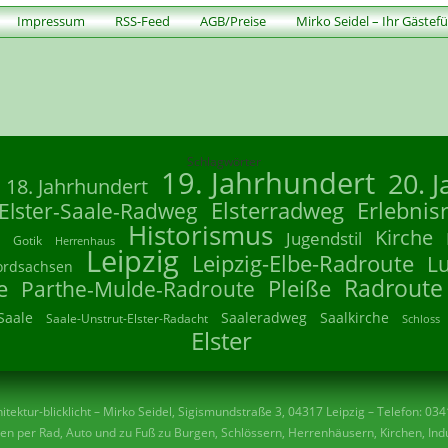
Impressum
RSS-Feed
AGB/Preise
Mirko Seidel – Ihr Gästef
Schlagwörter
19. Jahrhundert
20. 
18. Jahrhundert
Elsterradweg
Erlebnis
Elster-Saale-Radweg
Historismus
Kirche
Jugendstil
Gotik
Herrenhaus
Leipzig
Leipzig-Elbe-Radroute
L
ordsachsen
Radroute
e
Parthe-Mulde-Radroute
Pleiße
Saale
Saaleradweg
Saalkirche
Saale-Unstrut-Elster-Radacht
Schloss
Elster
tektur-blicklicht – Mirko Seidel, Sigismundstraße 3, 04317 Leipzig – Telefon: 03
n per Rad, Auto und zu Fuß zu Burgen, Schlössern, Herrenhäusern, Kirchen, Indu