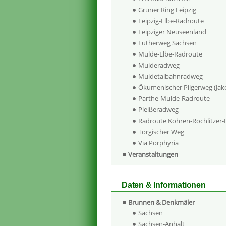
Grüner Ring Leipzig
Leipzig-Elbe-Radroute
Leipziger Neuseenland
Lutherweg Sachsen
Mulde-Elbe-Radroute
Mulderadweg
Muldetalbahnradweg
Ökumenischer Pilgerweg (Ja
Parthe-Mulde-Radroute
Pleißeradweg
Radroute Kohren-Rochlitzer
Torgischer Weg
Via Porphyria
Veranstaltungen
Daten & Informationen
Brunnen & Denkmäler
Sachsen
Sachsen-Anhalt