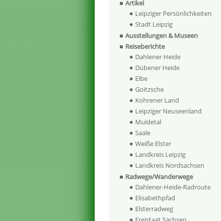
Artikel
Leipziger Persönlichkeiten
Stadt Leipzig
Ausstellungen & Museen
Reiseberichte
Dahlener Heide
Dübener Heide
Elbe
Goitzsche
Kohrener Land
Leipziger Neuseenland
Muldetal
Saale
Weiße Elster
Landkreis Leipzig
Landkreis Nordsachsen
Radwege/Wanderwege
Dahlener-Heide-Radroute
Elisabethpfad
Elsterradweg
Freistaat Sachsen