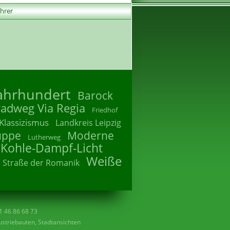
ührer
Jahrhundert
Barock
radweg Via Regia
Friedhof
Klassizismus
Landkreis Leipzig
uppe
Moderne
Lutherweg
 Kohle-Dampf-Licht
Weiße
Straße der Romanik
41 46 86 68 73
striebauten, Stadtansichten