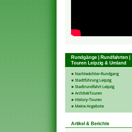
Rundgänge | Rundfahrten |
Touren Leipzig & Umland
Nachtwächter-Rundgang
Stadtführung Leipzig
Stadtrundfahrt Leipzig
ArchitekTouren
History-Touren
Meine Angebote
Artikel & Berichte