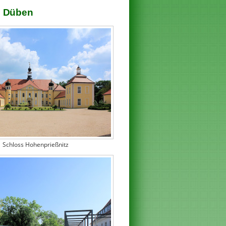
d Düben
Schloss Hohenprießnitz