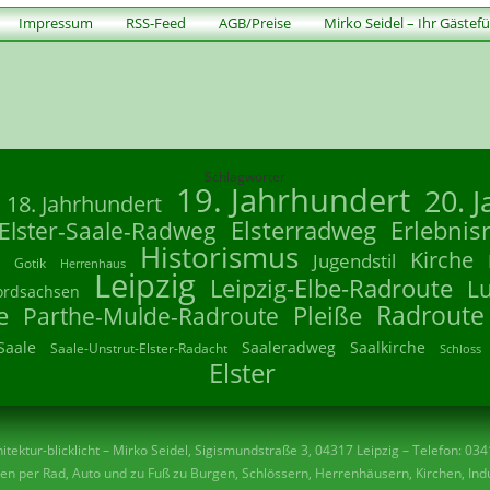
Impressum
RSS-Feed
AGB/Preise
Mirko Seidel – Ihr Gästef
Schlagwörter
19. Jahrhundert
20. 
18. Jahrhundert
Elsterradweg
Erlebnis
Elster-Saale-Radweg
Historismus
Kirche
Jugendstil
Gotik
Herrenhaus
Leipzig
Leipzig-Elbe-Radroute
L
ordsachsen
Radroute
e
Parthe-Mulde-Radroute
Pleiße
Saale
Saaleradweg
Saalkirche
Saale-Unstrut-Elster-Radacht
Schloss
Elster
tektur-blicklicht – Mirko Seidel, Sigismundstraße 3, 04317 Leipzig – Telefon: 03
n per Rad, Auto und zu Fuß zu Burgen, Schlössern, Herrenhäusern, Kirchen, Indu