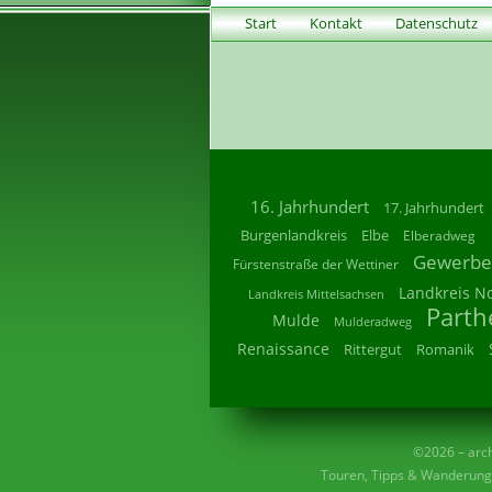
Start
Kontakt
Datenschutz
16. Jahrhundert
17. Jahrhundert
Burgenlandkreis
Elbe
Elberadweg
Gewerbe
Fürstenstraße der Wettiner
Landkreis N
Landkreis Mittelsachsen
Parth
Mulde
Mulderadweg
Renaissance
Rittergut
Romanik
©2026 – archi
Touren, Tipps & Wanderunge