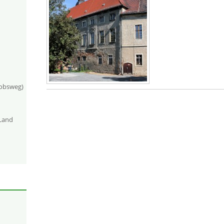
kobsweg)
-Land