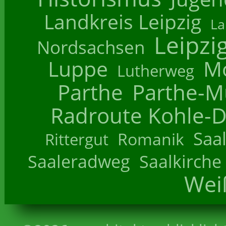
Landkreis Leipzig
La
Leipzi
Nordsachsen
Luppe
M
Lutherweg
Parthe
Parthe-M
Radroute Kohle-D
Saa
Romanik
Rittergut
Saaleradweg
Saalkirche
Wei