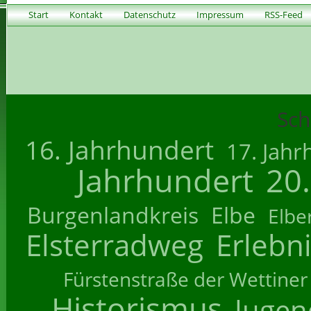
Start
Kontakt
Datenschutz
Impressum
RSS-Feed
Sch
16. Jahrhundert
17. Jahr
Jahrhundert
20
Burgenlandkreis
Elbe
Elbe
Elsterradweg
Erlebn
Fürstenstraße der Wettiner
Historismus
Jugend