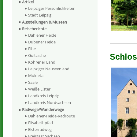
Artikel
Leipziger Persönlichkeiten
Stadt Leipzig
Ausstellungen & Museen
Reiseberichte
Dahlener Heide
Dübener Heide
Elbe
Schlos
Goitzsche
Kohrener Land
Leipziger Neuseenland
Muldetal
Saale
Weiße Elster
Landkreis Leipzig
Landkreis Nordsachsen
Radwege/Wanderwege
Dahlener-Heide-Radroute
Elisabethpfad
Elsterradweg
Freistaat Sachsen