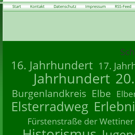
Start
Kontakt
Datenschutz
Impressum
RSS-Feed
Sch
16. Jahrhundert
17. Jahr
Jahrhundert
20
Burgenlandkreis
Elbe
Elbe
Elsterradweg
Erlebn
Fürstenstraße der Wettiner
Historismus
Jugend