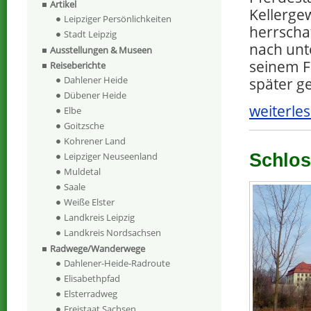
Artikel
Kellerge
Leipziger Persönlichkeiten
herrscha
Stadt Leipzig
nach unte
Ausstellungen & Museen
seinem F
Reiseberichte
Dahlener Heide
später g
Dübener Heide
weiterles
Elbe
Goitzsche
Kohrener Land
Schlos
Leipziger Neuseenland
Muldetal
Saale
Weiße Elster
Landkreis Leipzig
Landkreis Nordsachsen
Radwege/Wanderwege
Dahlener-Heide-Radroute
Elisabethpfad
Elsterradweg
Freistaat Sachsen