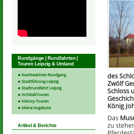
Rundgänge | Rundfahrten |
Touren Leipzig & Umland
des Schl
Nachtwächter-Rundgang
Stadtführung Leipzig
Zwölf Ge
Stadtrundfahrt Leipzig
Schloss 
ArchitekTouren
Geschich
History-Touren
König Jo
Meine Angebote
Das
Muse
zu stehe
Artikel & Berichte
Pferdestä