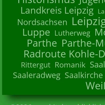
Landkreis Leipzig
La
Leipzi
Nordsachsen
Luppe
M
Lutherweg
Parthe
Parthe-M
Radroute Kohle-D
Saa
Romanik
Rittergut
Saaleradweg
Saalkirche
Wei