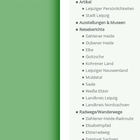
Artikel
Leipziger Persönlichkeiten
Stadt Leipzig
Ausstellungen & Museen
Reiseberichte
Dahlener Heide
Dübener Heide
Elbe
Goitzsche
Kohrener Land
Leipziger Neuseenland
Muldetal
Saale
Weiße Elster
Landkreis Leipzig
Landkreis Nordsachsen
Radwege/Wanderwege
Dahlener-Heide-Radroute
Elisabethpfad
Elsterradweg
Freistaat Sachsen