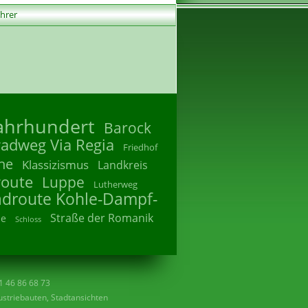
ührer
Jahrhundert
Barock
radweg Via Regia
Friedhof
he
Klassizismus
Landkreis
route
Luppe
Lutherweg
adroute Kohle-Dampf-
Straße der Romanik
he
Schloss
41 46 86 68 73
striebauten, Stadtansichten