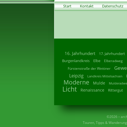
Start
Kontakt
Datenschutz
16. Jahrhundert
17. Jahrhundert
Burgenlandkreis
Elbe
Elberadweg
Gewe
Fürstenstraße der Wettiner
Leipzig
Landkreis Mittelsachsen
Moderne
Mulde
Mulderadw
Licht
Renaissance
Rittergut
©2026 – archi
Touren, Tipps & Wanderunge