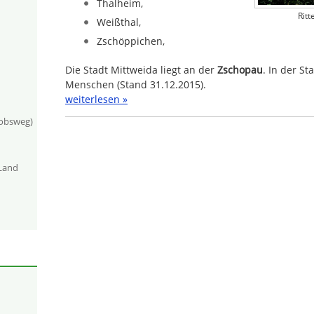
Thalheim,
Rit
Weißthal,
Zschöppichen,
Die Stadt Mittweida liegt an der
Zschopau
. In der St
Menschen (Stand 31.12.2015).
weiterlesen »
kobsweg)
-Land