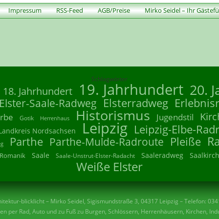
Impressum
RSS-Feed
AGB/Preise
Mirko Seidel – Ihr Gästef
Schlagwörter
19. Jahrhundert
20. 
18. Jahrhundert
Elsterradweg
Erlebnis
Elster-Saale-Radweg
Historismus
Kirc
rbe
Jugendstil
Gotik
Herrenhaus
Leipzig
Leipzig-Elbe-Rad
Landkreis Nordsachsen
R
Parthe
Parthe-Mulde-Radroute
Pleiße
eg
Saale
Saaleradweg
Saalkirc
Romanik
Saale-Unstrut-Elster-Radacht
Weiße Elster
tektur-blicklicht – Mirko Seidel, Sigismundstraße 3, 04317 Leipzig – Telefon: 03
n per Rad, Auto und zu Fuß zu Burgen, Schlössern, Herrenhäusern, Kirchen, Indu