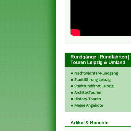
Rundgänge | Rundfahrten |
Touren Leipzig & Umland
Nachtwächter-Rundgang
Stadtführung Leipzig
Stadtrundfahrt Leipzig
ArchitekTouren
History-Touren
Meine Angebote
Artikel & Berichte