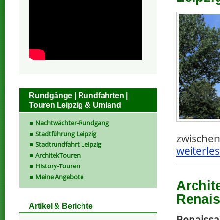
Rundgänge | Rundfahrten |
Touren Leipzig & Umland
Nachtwächter-Rundgang
Stadtführung Leipzig
zwischen
Stadtrundfahrt Leipzig
weiterles
ArchitekTouren
History-Touren
Meine Angebote
Archit
Renai
Artikel & Berichte
Renaissan