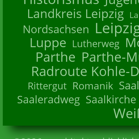
Landkreis Leipzig
La
Leipzi
Nordsachsen
Luppe
M
Lutherweg
Parthe
Parthe-M
Radroute Kohle-D
Saa
Romanik
Rittergut
Saaleradweg
Saalkirche
Wei