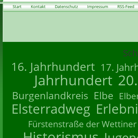
Start
Kontakt
Datenschutz
Impressum
RSS-Feed
Sch
16. Jahrhundert
17. Jahr
Jahrhundert
20
Burgenlandkreis
Elbe
Elbe
Elsterradweg
Erlebn
Fürstenstraße der Wettiner
Historismus
Jugend