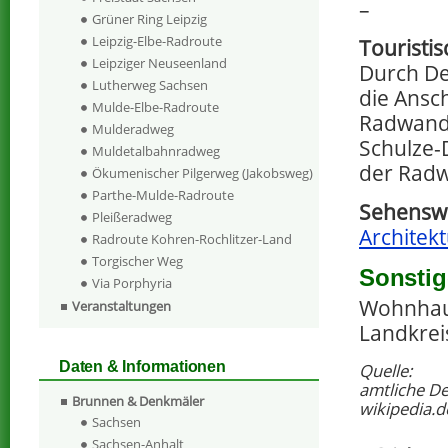
–
Grüner Ring Leipzig
Leipzig-Elbe-Radroute
Touristi
Leipziger Neuseenland
Durch De
Lutherweg Sachsen
die Ansc
Mulde-Elbe-Radroute
Radwande
Mulderadweg
Schulze-
Muldetalbahnradweg
der Radw
Ökumenischer Pilgerweg (Jakobsweg)
Parthe-Mulde-Radroute
Sehenswe
Pleißeradweg
Architekt
Radroute Kohren-Rochlitzer-Land
Torgischer Weg
Sonstig
Via Porphyria
Wohnhaus
Veranstaltungen
Landkrei
Daten & Informationen
Quelle:
amtliche D
Brunnen & Denkmäler
wikipedia.d
Sachsen
Sachsen-Anhalt