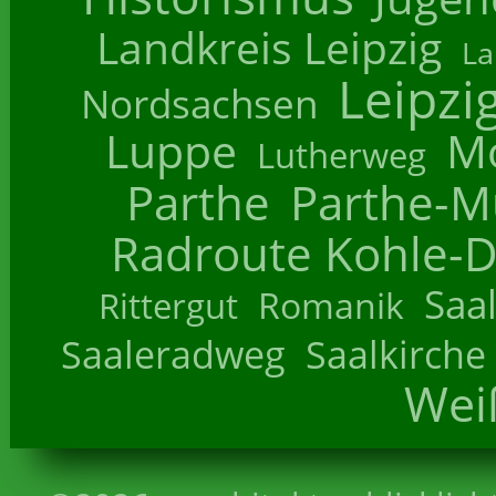
Landkreis Leipzig
La
Leipzi
Nordsachsen
Luppe
M
Lutherweg
Parthe
Parthe-M
Radroute Kohle-D
Saa
Romanik
Rittergut
Saaleradweg
Saalkirche
Wei