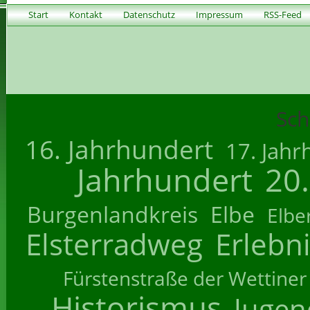
Start
Kontakt
Datenschutz
Impressum
RSS-Feed
Sch
16. Jahrhundert
17. Jahr
Jahrhundert
20
Burgenlandkreis
Elbe
Elbe
Elsterradweg
Erlebn
Fürstenstraße der Wettiner
Historismus
Jugend