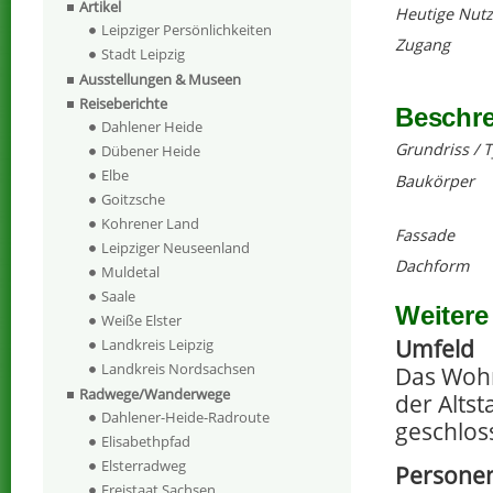
Artikel
Heutige Nut
Leipziger Persönlichkeiten
Zugang
Stadt Leipzig
Ausstellungen & Museen
Reiseberichte
Beschr
Dahlener Heide
Grundriss / 
Dübener Heide
Elbe
Baukörper
Goitzsche
Kohrener Land
Fassade
Leipziger Neuseenland
Dachform
Muldetal
Saale
Weitere
Weiße Elster
Umfeld
Landkreis Leipzig
Landkreis Nordsachsen
Das Wohn
Radwege/Wanderwege
der Alts
Dahlener-Heide-Radroute
geschlos
Elisabethpfad
Elsterradweg
Persone
Freistaat Sachsen