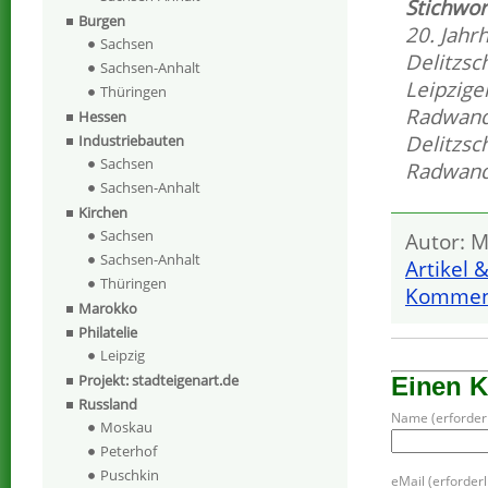
Stichwor
Burgen
20. Jahr
Sachsen
Delitzsc
Sachsen-Anhalt
Leipzig
Thüringen
Radwand
Hessen
Delitzsc
Industriebauten
Sachsen
Radwan
Sachsen-Anhalt
Kirchen
Sachsen
Autor: M
Sachsen-Anhalt
Artikel 
Thüringen
Komment
Marokko
Philatelie
Leipzig
Projekt: stadteigenart.de
Einen 
Russland
Name (erforderl
Moskau
Peterhof
Puschkin
eMail (erforderli