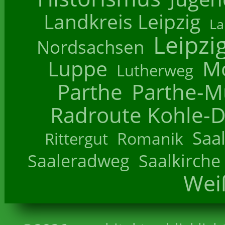
Landkreis Leipzig
La
Leipzi
Nordsachsen
Luppe
M
Lutherweg
Parthe
Parthe-M
Radroute Kohle-D
Saa
Romanik
Rittergut
Saaleradweg
Saalkirche
Wei