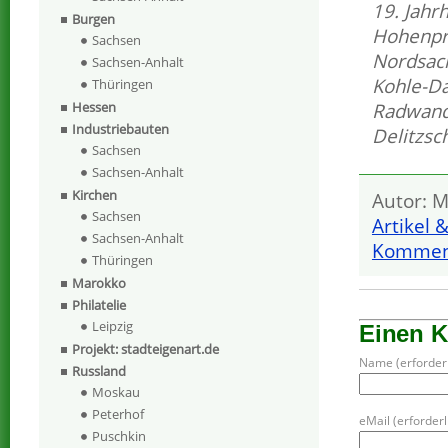
19. Jahr
Burgen
Hohenpr
Sachsen
Nordsac
Sachsen-Anhalt
Kohle-Da
Thüringen
Hessen
Radwande
Industriebauten
Delitzs
Sachsen
Sachsen-Anhalt
Kirchen
Autor: M
Sachsen
Artikel 
Sachsen-Anhalt
Komment
Thüringen
Marokko
Philatelie
Leipzig
Einen 
Projekt: stadteigenart.de
Name (erforderl
Russland
Moskau
Peterhof
eMail (erforderli
Puschkin