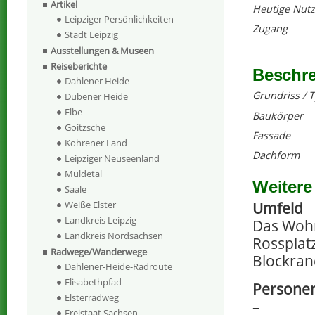
Artikel
Heutige Nut
Leipziger Persönlichkeiten
Zugang
Stadt Leipzig
Ausstellungen & Museen
Reiseberichte
Beschr
Dahlener Heide
Grundriss / 
Dübener Heide
Elbe
Baukörper
Goitzsche
Fassade
Kohrener Land
Dachform
Leipziger Neuseenland
Muldetal
Weitere
Saale
Umfeld
Weiße Elster
Landkreis Leipzig
Das Wohn
Landkreis Nordsachsen
Rossplatz
Radwege/Wanderwege
Blockra
Dahlener-Heide-Radroute
Elisabethpfad
Persone
Elsterradweg
–
Freistaat Sachsen