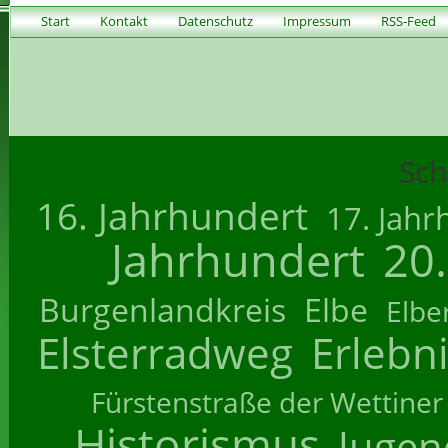
Start
Kontakt
Datenschutz
Impressum
RSS-Feed
Sch
16. Jahrhundert
17. Jahr
Jahrhundert
20
Burgenlandkreis
Elbe
Elbe
Elsterradweg
Erlebn
Fürstenstraße der Wettiner
Historismus
Jugend