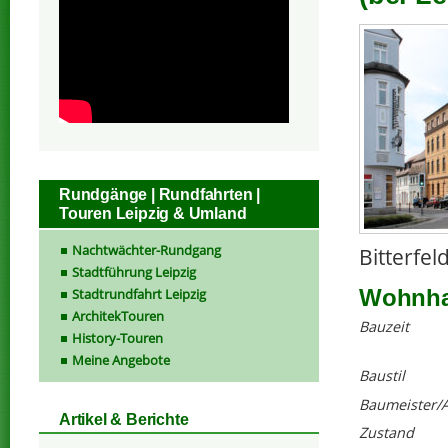
Rundgänge | Rundfahrten |
Touren Leipzig & Umland
Nachtwächter-Rundgang
Bitterfel
Stadtführung Leipzig
Wohnhau
Stadtrundfahrt Leipzig
ArchitekTouren
Bauzeit
History-Touren
Meine Angebote
Baustil
Baumeister/A
Artikel & Berichte
Zustand