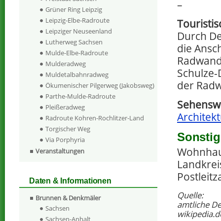
–
Grüner Ring Leipzig
Leipzig-Elbe-Radroute
Touristi
Leipziger Neuseenland
Durch De
Lutherweg Sachsen
die Ansc
Mulde-Elbe-Radroute
Radwande
Mulderadweg
Schulze-
Muldetalbahnradweg
der Radw
Ökumenischer Pilgerweg (Jakobsweg)
Parthe-Mulde-Radroute
Sehenswe
Pleißeradweg
Architekt
Radroute Kohren-Rochlitzer-Land
Torgischer Weg
Sonstig
Via Porphyria
Wohnhaus
Veranstaltungen
Landkrei
Postleitz
Daten & Informationen
Quelle:
Brunnen & Denkmäler
amtliche D
Sachsen
wikipedia.d
Sachsen-Anhalt