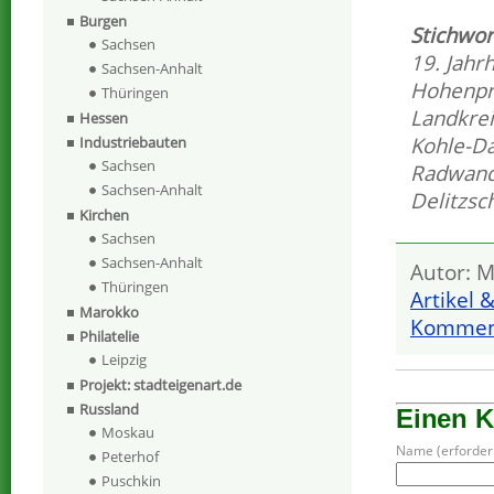
Burgen
Stichwor
Sachsen
19. Jahr
Sachsen-Anhalt
Hohenpr
Thüringen
Landkre
Hessen
Kohle-Da
Industriebauten
Sachsen
Radwande
Sachsen-Anhalt
Delitzs
Kirchen
Sachsen
Sachsen-Anhalt
Autor: M
Thüringen
Artikel 
Marokko
Komment
Philatelie
Leipzig
Projekt: stadteigenart.de
Russland
Einen 
Moskau
Name (erforderl
Peterhof
Puschkin