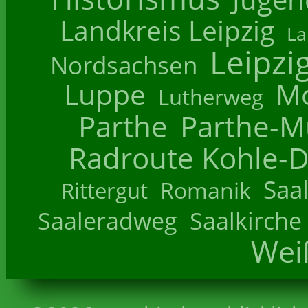
Landkreis Leipzig
La
Leipzi
Nordsachsen
Luppe
M
Lutherweg
Parthe
Parthe-M
Radroute Kohle-D
Saa
Romanik
Rittergut
Saaleradweg
Saalkirche
Wei