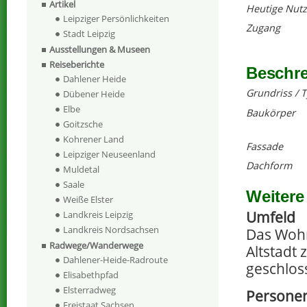
Artikel
Heutige Nut
Leipziger Persönlichkeiten
Zugang
Stadt Leipzig
Ausstellungen & Museen
Reiseberichte
Beschr
Dahlener Heide
Grundriss / 
Dübener Heide
Elbe
Baukörper
Goitzsche
Kohrener Land
Fassade
Leipziger Neuseenland
Dachform
Muldetal
Saale
Weitere
Weiße Elster
Umfeld
Landkreis Leipzig
Landkreis Nordsachsen
Das Wohn
Radwege/Wanderwege
Altstadt
Dahlener-Heide-Radroute
geschlos
Elisabethpfad
Elsterradweg
Persone
Freistaat Sachsen