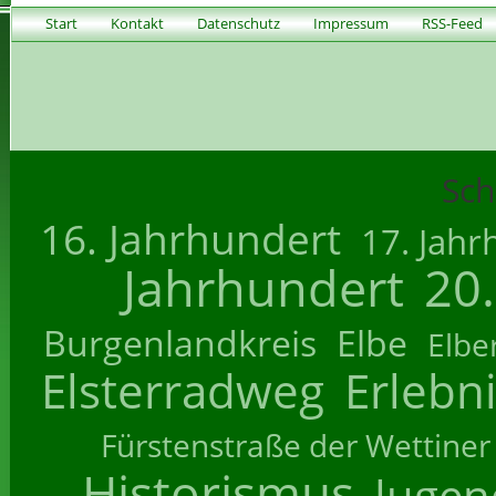
Start
Kontakt
Datenschutz
Impressum
RSS-Feed
Sch
16. Jahrhundert
17. Jahr
Jahrhundert
20
Burgenlandkreis
Elbe
Elbe
Elsterradweg
Erlebn
Fürstenstraße der Wettiner
Historismus
Jugend