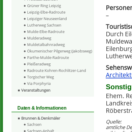
Grüner Ring Leipzig
Persone
Leipzig-Elbe-Radroute
–
Leipziger Neuseenland
Touristi
Lutherweg Sachsen
Mulde-Elbe-Radroute
Durch Ei
Mulderadweg
Muldewan
Muldetalbahnradweg
Eilenbur
Ökumenischer Pilgerweg (Jakobsweg)
Lutherwe
Parthe-Mulde-Radroute
Pleißeradweg
Sehenswe
Radroute Kohren-Rochlitzer-Land
Architekt
Torgischer Weg
Via Porphyria
Sonstig
Veranstaltungen
Ehem. Re
Landkrei
Daten & Informationen
Röberstr
Brunnen & Denkmäler
Quelle:
Sachsen
amtliche D
Sachsen-Anhalt