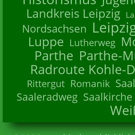
Landkreis Leipzig
La
Leipzi
Nordsachsen
Luppe
M
Lutherweg
Parthe
Parthe-M
Radroute Kohle-D
Saa
Romanik
Rittergut
Saaleradweg
Saalkirche
Wei