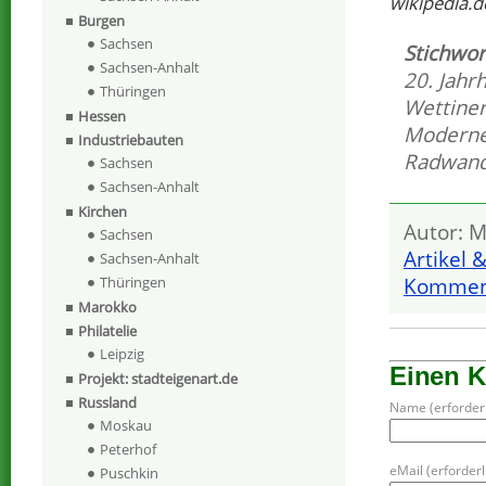
wikipedia.d
Burgen
Sachsen
Stichwor
Sachsen-Anhalt
20. Jahr
Thüringen
Wettine
Hessen
Modern
Industriebauten
Radwande
Sachsen
Sachsen-Anhalt
Kirchen
Autor: M
Sachsen
Artikel 
Sachsen-Anhalt
Komment
Thüringen
Marokko
Philatelie
Leipzig
Einen 
Projekt: stadteigenart.de
Russland
Name (erforderl
Moskau
Peterhof
eMail (erforderli
Puschkin