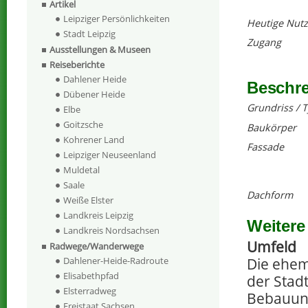
Artikel
Leipziger Persönlichkeiten
Heutige Nut
Stadt Leipzig
Zugang
Ausstellungen & Museen
Reiseberichte
Dahlener Heide
Beschr
Dübener Heide
Grundriss / 
Elbe
Goitzsche
Baukörper
Kohrener Land
Fassade
Leipziger Neuseenland
Muldetal
Saale
Dachform
Weiße Elster
Landkreis Leipzig
Weitere
Landkreis Nordsachsen
Umfeld
Radwege/Wanderwege
Die ehem
Dahlener-Heide-Radroute
Elisabethpfad
der Stad
Elsterradweg
Bebauun
Freistaat Sachsen