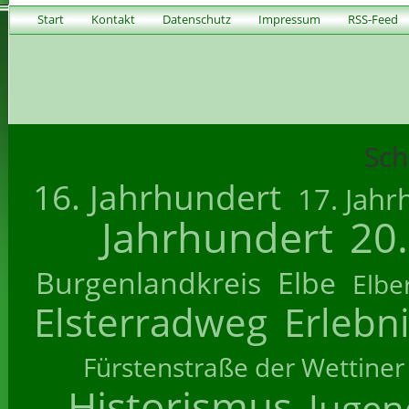
Start
Kontakt
Datenschutz
Impressum
RSS-Feed
Sch
16. Jahrhundert
17. Jahr
Jahrhundert
20
Burgenlandkreis
Elbe
Elbe
Elsterradweg
Erlebn
Fürstenstraße der Wettiner
Historismus
Jugend