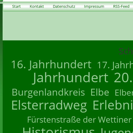
Start
Kontakt
Datenschutz
Impressum
RSS-Feed
Sch
16. Jahrhundert
17. Jahr
Jahrhundert
20
Burgenlandkreis
Elbe
Elbe
Elsterradweg
Erlebn
Fürstenstraße der Wettiner
Historismus
Jugend