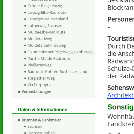
Grüner Ring Leipzig
Blockra
Leipzig-Elbe-Radroute
Persone
Leipziger Neuseenland
–
Lutherweg Sachsen
Mulde-Elbe-Radroute
Touristi
Mulderadweg
Durch De
Muldetalbahnradweg
Ökumenischer Pilgerweg (Jakobsweg)
die Ansc
Parthe-Mulde-Radroute
Radwande
Pleißeradweg
Schulze-
Radroute Kohren-Rochlitzer-Land
der Radw
Torgischer Weg
Via Porphyria
Sehenswe
Veranstaltungen
Architekt
Sonstig
Daten & Informationen
Wohnhäuse
Brunnen & Denkmäler
Landkrei
Sachsen
Sachsen-Anhalt