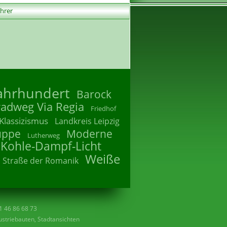
ührer
Jahrhundert
Barock
radweg Via Regia
Friedhof
Klassizismus
Landkreis Leipzig
uppe
Moderne
Lutherweg
 Kohle-Dampf-Licht
Weiße
Straße der Romanik
41 46 86 68 73
striebauten, Stadtansichten