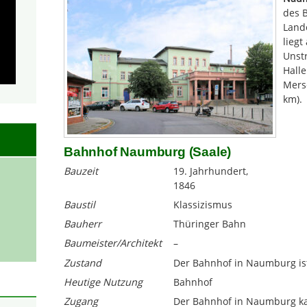
des 
Land
liegt
Unstr
Halle
Merse
km).
Bahnhof Naumburg (Saale)
Bauzeit
19. Jahrhundert,
1846
Baustil
Klassizismus
Bauherr
Thüringer Bahn
Baumeister/Architekt
–
Zustand
Der Bahnhof in Naumburg ist
Heutige Nutzung
Bahnhof
Zugang
Der Bahnhof in Naumburg ka