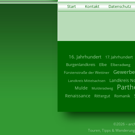
Start
Kontakt
Datenschutz
16. Jahrhundert
17. Jahrhundert
Burgenlandkreis
Elbe
Elberadweg
Gewerbe
Fürstenstraße der Wettiner
Landkreis N
Landkreis Mittelsachsen
Parth
Mulde
Mulderadweg
Renaissance
Rittergut
Romanik
©2026 – archi
Touren, Tipps & Wanderunge