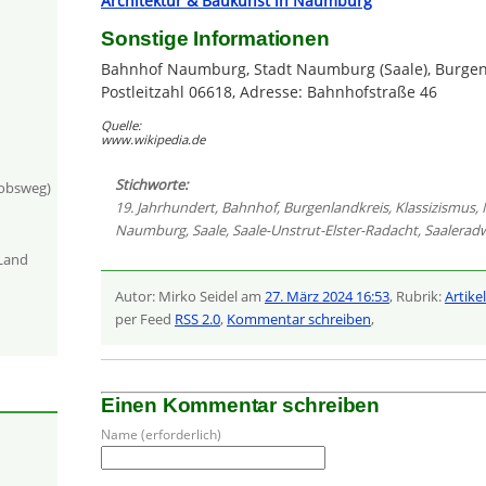
Architektur & Baukunst in Naumburg
Sonstige Informationen
Bahnhof Naumburg, Stadt Naumburg (Saale), Burgen
Postleitzahl 06618, Adresse: Bahnhofstraße 46
Quelle:
www.wikipedia.de
Stichworte:
kobsweg)
19. Jahrhundert
,
Bahnhof
,
Burgenlandkreis
,
Klassizismus
,
Naumburg
,
Saale
,
Saale-Unstrut-Elster-Radacht
,
Saalerad
-Land
Autor: Mirko Seidel am
27. März 2024 16:53
, Rubrik:
Artikel
per Feed
RSS 2.0
,
Kommentar schreiben
,
Einen Kommentar schreiben
Name (erforderlich)