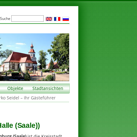
Suche
Objekte
Stadtansichten
rko Seidel – Ihr Gästeführer
lle (Saale))
burg (Saale)
ist die Kreisstadt