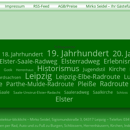
Impressum
RSS-Feed
AGB/Preise
Mirko Seidel – Ihr Gästef
Schlagwörter
19. Jahrhundert
20. 
18. Jahrhundert
Elsterradweg
Erlebnis
Elster-Saale-Radweg
Historismus
Kirche
Jugendstil
Gotik
Herrenhaus
Leipzig
Leipzig-Elbe-Radroute
L
ordsachsen
Radroute
e
Parthe-Mulde-Radroute
Pleiße
Saale
Saaleradweg
Saalkirche
Saale-Unstrut-Elster-Radacht
Schloss
Elster
tektur-blicklicht – Mirko Seidel, Sigismundstraße 3, 04317 Leipzig – Telefon: 03
n per Rad, Auto und zu Fuß zu Burgen, Schlössern, Herrenhäusern, Kirchen, Indu