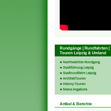
Rundgänge | Rundfahrten |
Touren Leipzig & Umland
Nachtwächter-Rundgang
Stadtführung Leipzig
Stadtrundfahrt Leipzig
ArchitekTouren
History-Touren
Meine Angebote
Artikel & Berichte