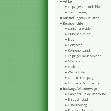
Artikel
Leipziger Persönlichkeiten
Stadt Leipzig
Ausstellungen & Museen
Reiseberichte
Dahlener Heide
Dübener Heide
Elbe
Goitzsche
Kohrener Land
Leipziger Neuseenland
Muldetal
Saale
Weiße Elster
Landkreis Leipzig
Landkreis Nordsachsen
Radwege/Wanderwege
Dahlener-Heide-Radroute
Elisabethpfad
Elsterradweg
Freistaat Sachsen