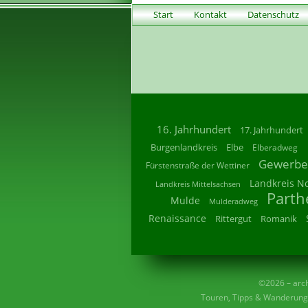
Start
Kontakt
Datenschutz
16. Jahrhundert
17. Jahrhundert
Burgenlandkreis
Elbe
Elberadweg
Gewerbe
Fürstenstraße der Wettiner
Landkreis N
Landkreis Mittelsachsen
Parth
Mulde
Mulderadweg
Renaissance
Rittergut
Romanik
©2026 – archi
Touren, Tipps & Wanderunge