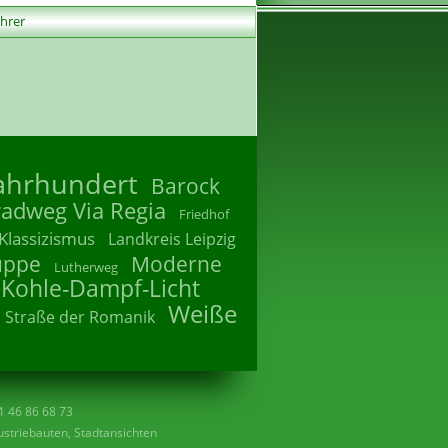
ührer
Jahrhundert
Barock
radweg Via Regia
Friedhof
Klassizismus
Landkreis Leipzig
uppe
Moderne
Lutherweg
 Kohle-Dampf-Licht
Weiße
Straße der Romanik
41 46 86 68 73
striebauten, Stadtansichten