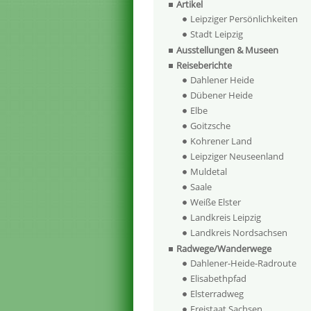
Artikel
Leipziger Persönlichkeiten
Stadt Leipzig
Ausstellungen & Museen
Reiseberichte
Dahlener Heide
Dübener Heide
Elbe
Goitzsche
Kohrener Land
Leipziger Neuseenland
Muldetal
Saale
Weiße Elster
Landkreis Leipzig
Landkreis Nordsachsen
Radwege/Wanderwege
Dahlener-Heide-Radroute
Elisabethpfad
Elsterradweg
Freistaat Sachsen