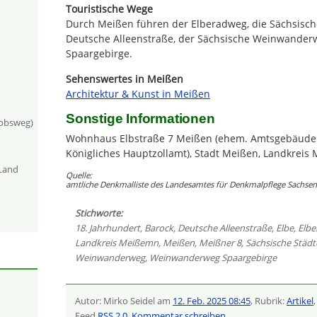
Touristische Wege
Durch Meißen führen der Elberadweg, die Sächsische
Deutsche Alleenstraße, der Sächsische Weinwande
Spaargebirge.
Sehenswertes in Meißen
Architektur & Kunst in Meißen
Sonstige Informationen
kobsweg)
Wohnhaus Elbstraße 7 Meißen (ehem. Amtsgebäude 
Königliches Hauptzollamt), Stadt Meißen, Landkreis 
-Land
Quelle:
amtliche Denkmalliste des Landesamtes für Denkmalpflege Sachsen 
Stichworte:
18. Jahrhundert
,
Barock
,
Deutsche Alleenstraße
,
Elbe
,
Elb
Landkreis Meißemn
,
Meißen
,
Meißner 8
,
Sächsische Städ
Weinwanderweg
,
Weinwanderweg Spaargebirge
Autor: Mirko Seidel am
12. Feb. 2025 08:45
, Rubrik:
Artikel
Feed
RSS 2.0
,
Kommentar schreiben
,