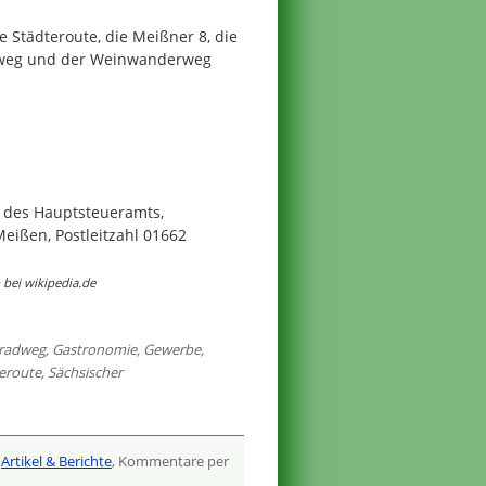
 Städteroute, die Meißner 8, die
rweg und der Weinwanderweg
des Hauptsteueramts,
Meißen, Postleitzahl 01662
bei wikipedia.de
eradweg
,
Gastronomie
,
Gewerbe
,
teroute
,
Sächsischer
,
Artikel & Berichte
, Kommentare per