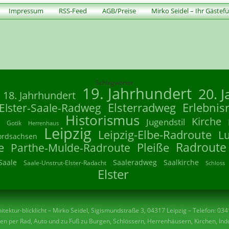
Impressum
RSS-Feed
AGB/Preise
Mirko Seidel – Ihr Gästef
Schlagwörter
19. Jahrhundert
20. 
18. Jahrhundert
Elsterradweg
Erlebnis
Elster-Saale-Radweg
Historismus
Kirche
Jugendstil
Gotik
Herrenhaus
Leipzig
Leipzig-Elbe-Radroute
L
ordsachsen
Radroute
e
Parthe-Mulde-Radroute
Pleiße
Saale
Saaleradweg
Saalkirche
Saale-Unstrut-Elster-Radacht
Schloss
Elster
tektur-blicklicht – Mirko Seidel, Sigismundstraße 3, 04317 Leipzig – Telefon: 03
n per Rad, Auto und zu Fuß zu Burgen, Schlössern, Herrenhäusern, Kirchen, Indu