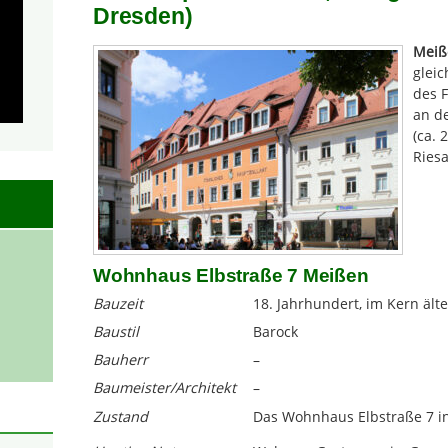
Dresden)
Meiß
glei
des F
an d
(ca.
Riesa
Wohnhaus Elbstraße 7 Meißen
Bauzeit
18. Jahrhundert, im Kern älte
Baustil
Barock
Bauherr
–
Baumeister/Architekt
–
Zustand
Das Wohnhaus Elbstraße 7 in