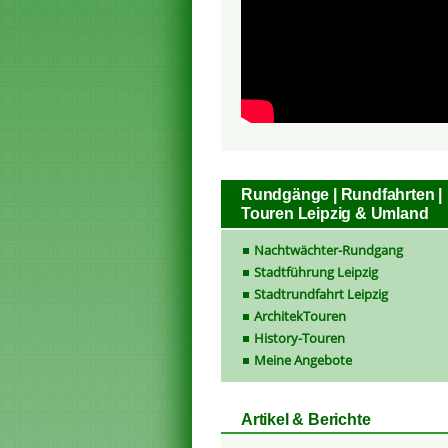
Rundgänge | Rundfahrten |
Touren Leipzig & Umland
Nachtwächter-Rundgang
Stadtführung Leipzig
Stadtrundfahrt Leipzig
ArchitekTouren
History-Touren
Meine Angebote
Artikel & Berichte