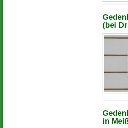
Gedenk
(bei D
Gedenk
in Mei