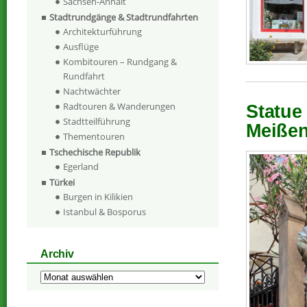
Sachsen-Anhalt
Stadtrundgänge & Stadtrundfahrten
Architekturführung
Ausflüge
Kombitouren – Rundgang &
Rundfahrt
Nachtwächter
Radtouren & Wanderungen
Statue
Stadtteilführung
Meißen
Thementouren
Tschechische Republik
Egerland
Türkei
Burgen in Kilikien
Istanbul & Bosporus
Archiv
Archiv