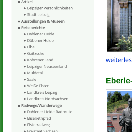
Artikel
Leipziger Persönlichkeiten
Stadt Leipzig
Ausstellungen & Museen
Reiseberichte
Dahlener Heide
Dübener Heide
Elbe
Goitzsche
weiterles
Kohrener Land
Leipziger Neuseenland
Muldetal
Eberle
Saale
Weiße Elster
Landkreis Leipzig
Landkreis Nordsachsen
Radwege/Wanderwege
Dahlener-Heide-Radroute
Elisabethpfad
Elsterradweg
Freistaat Sachsen