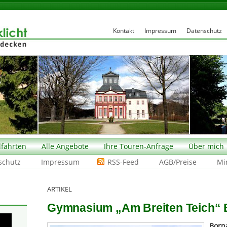
Kontakt
Impressum
Datenschutz
fahrten
Alle Angebote
Ihre Touren-Anfrage
Über mich
schutz
Impressum
RSS-Feed
AGB/Preise
Mi
ARTIKEL
Gymnasium „Am Breiten Teich“ B
Born