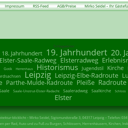
Impressum
RSS-Feed
AGB/Preise
Mirko Seidel – Ihr Gästef
Schlagwörter
19. Jahrhundert
20. 
18. Jahrhundert
Elsterradweg
Erlebnis
Elster-Saale-Radweg
Historismus
Kirche
Jugendstil
Gotik
Herrenhaus
Leipzig
Leipzig-Elbe-Radroute
L
ordsachsen
Radroute
e
Parthe-Mulde-Radroute
Pleiße
Saale
Saaleradweg
Saalkirche
Saale-Unstrut-Elster-Radacht
Schloss
Elster
tektur-blicklicht – Mirko Seidel, Sigismundstraße 3, 04317 Leipzig – Telefon: 03
n per Rad, Auto und zu Fuß zu Burgen, Schlössern, Herrenhäusern, Kirchen, Indu