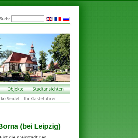
Suche
Objekte
Stadtansichten
rko Seidel – Ihr Gästeführer
orna (bei Leipzig)
a
ist die Kreisstadt des