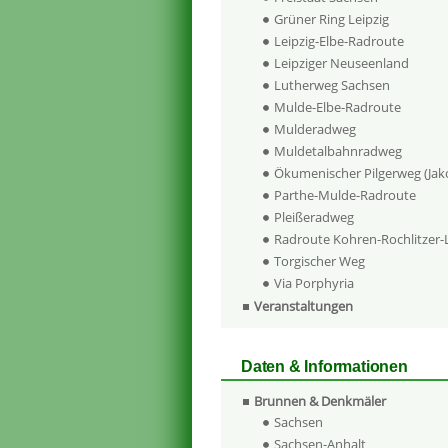
Grüner Ring Leipzig
Leipzig-Elbe-Radroute
Leipziger Neuseenland
Lutherweg Sachsen
Mulde-Elbe-Radroute
Mulderadweg
Muldetalbahnradweg
Ökumenischer Pilgerweg (Ja
Parthe-Mulde-Radroute
Pleißeradweg
Radroute Kohren-Rochlitzer
Torgischer Weg
Via Porphyria
Veranstaltungen
Daten & Informationen
Brunnen & Denkmäler
Sachsen
Sachsen-Anhalt