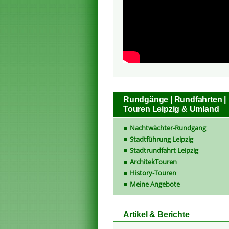
Rundgänge | Rundfahrten |
Touren Leipzig & Umland
Nachtwächter-Rundgang
Stadtführung Leipzig
Stadtrundfahrt Leipzig
ArchitekTouren
History-Touren
Meine Angebote
Artikel & Berichte