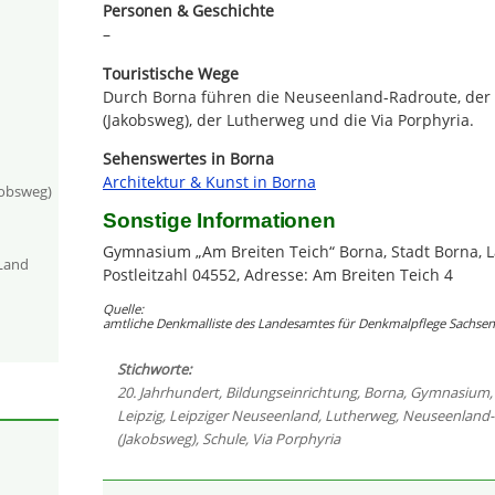
Personen & Geschichte
–
Touristische Wege
Durch Borna führen die Neuseenland-Radroute, der
(Jakobsweg), der Lutherweg und die Via Porphyria.
Sehenswertes in Borna
Architektur & Kunst in Borna
kobsweg)
Sonstige Informationen
Gymnasium „Am Breiten Teich“ Borna, Stadt Borna, La
-Land
Postleitzahl 04552, Adresse: Am Breiten Teich 4
Quelle:
amtliche Denkmalliste des Landesamtes für Denkmalpflege Sachsen 
Stichworte:
20. Jahrhundert
,
Bildungseinrichtung
,
Borna
,
Gymnasium
Leipzig
,
Leipziger Neuseenland
,
Lutherweg
,
Neuseenland-
(Jakobsweg)
,
Schule
,
Via Porphyria