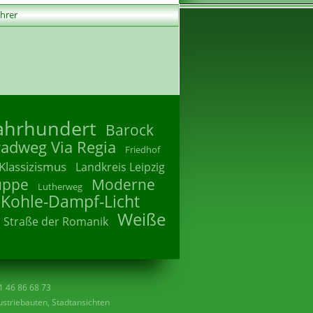
ührer
Jahrhundert
Barock
radweg Via Regia
Friedhof
Klassizismus
Landkreis Leipzig
uppe
Moderne
Lutherweg
 Kohle-Dampf-Licht
Weiße
Straße der Romanik
41 46 86 68 73
striebauten, Stadtansichten