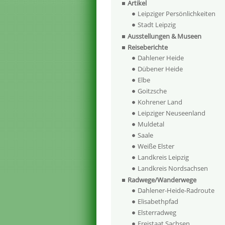
Artikel
Leipziger Persönlichkeiten
Stadt Leipzig
Ausstellungen & Museen
Reiseberichte
Dahlener Heide
Dübener Heide
Elbe
Goitzsche
Kohrener Land
Leipziger Neuseenland
Muldetal
Saale
Weiße Elster
Landkreis Leipzig
Landkreis Nordsachsen
Radwege/Wanderwege
Dahlener-Heide-Radroute
Elisabethpfad
Elsterradweg
Freistaat Sachsen