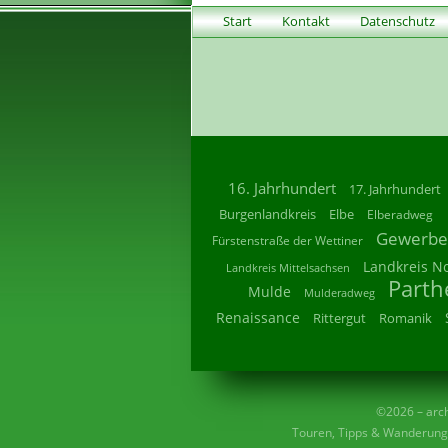
Start
Kontakt
Datenschutz
16. Jahrhundert
17. Jahrhundert
Burgenlandkreis
Elbe
Elberadweg
Gewerbe
Fürstenstraße der Wettiner
Landkreis N
Landkreis Mittelsachsen
Parth
Mulde
Mulderadweg
Renaissance
Rittergut
Romanik
©2026 – archi
Touren, Tipps & Wanderunge