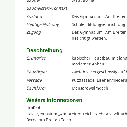
Bauherr
Stadt Borna
Baumeister/Architekt
–
Zustand
Das Gymnasium „Am Breiten Te
Heutige Nutzung
Schule, Bildungseinrichtung
Zugang
Das Gymnasium „Am Breiten T
besichtigt werden.
Beschreibung
Grundriss
kubischer Hauptbau mit lan
moderner Anbau
Baukörper
zwei- bis viergeschossig au
Fassade
Putzfassade, Lisenenglieder
Dachform
Mansardwalmdach
Weitere Informationen
Umfeld
Das Gymnasium „Am Breiten Teich“ steht als Solitärb
Borna am Breiten Teich.